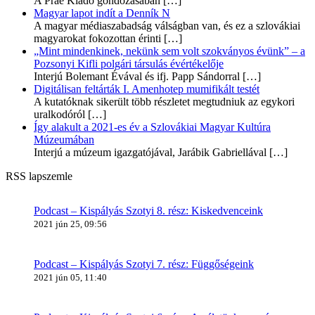
A Prae Kiadó gondozásában
[…]
Magyar lapot indít a Denník N
A magyar médiaszabadság válságban van, és ez a szlovákiai
magyarokat fokozottan érinti
[…]
„Mint mindenkinek, nekünk sem volt szokványos évünk” – a
Pozsonyi Kifli polgári társulás évértékelője
Interjú Bolemant Évával és ifj. Papp Sándorral
[…]
Digitálisan feltárták I. Amenhotep mumifikált testét
A kutatóknak sikerült több részletet megtudniuk az egykori
uralkodóról
[…]
Így alakult a 2021-es év a Szlovákiai Magyar Kultúra
Múzeumában
Interjú a múzeum igazgatójával, Jarábik Gabriellával
[…]
RSS lapszemle
Podcast – Kispályás Szotyi 8. rész: Kiskedvenceink
2021 jún 25, 09:56
Podcast – Kispályás Szotyi 7. rész: Függőségeink
2021 jún 05, 11:40