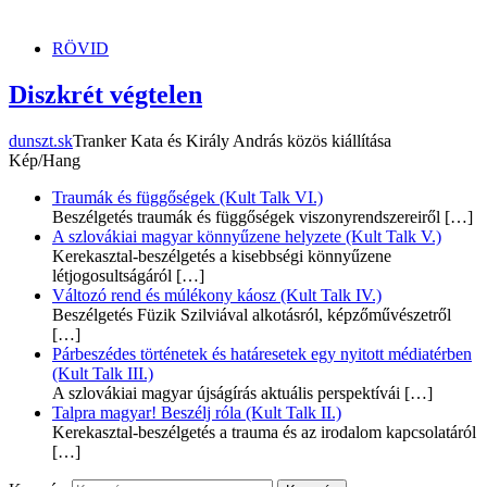
dunszt.sk
kultmag
RÖVID
Diszkrét végtelen
dunszt.sk
Tranker Kata és Király András közös kiállítása
Kép/Hang
Traumák és függőségek (Kult Talk VI.)
Beszélgetés traumák és függőségek viszonyrendszereiről
[…]
A szlovákiai magyar könnyűzene helyzete (Kult Talk V.)
Kerekasztal-beszélgetés a kisebbségi könnyűzene
létjogosultságáról
[…]
Változó rend és múlékony káosz (Kult Talk IV.)
Beszélgetés Füzik Szilviával alkotásról, képzőművészetről
[…]
Párbeszédes történetek és határesetek egy nyitott médiatérben
(Kult Talk III.)
A szlovákiai magyar újságírás aktuális perspektívái
[…]
Talpra magyar! Beszélj róla (Kult Talk II.)
Kerekasztal-beszélgetés a trauma és az irodalom kapcsolatáról
[…]