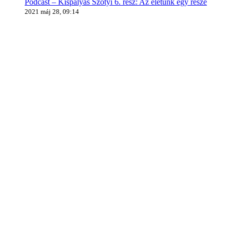
Podcast – Kispályás Szotyi 6. rész: Az életünk egy része
2021 máj 28, 09:14