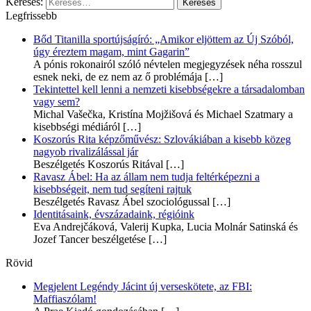
Keresés:
Legfrissebb
Bőd Titanilla sportújságíró: „Amikor eljöttem az Új Szóból,
úgy éreztem magam, mint Gagarin”
A pónis rokonairól szóló névtelen megjegyzések néha rosszul
esnek neki, de ez nem az ő problémája
[…]
Tekintettel kell lenni a nemzeti kisebbségekre a társadalomban
vagy sem?
Michal Vašečka, Kristína Mojžišová és Michael Szatmary a
kisebbségi médiáról
[…]
Koszorús Rita képzőművész: Szlovákiában a kisebb közeg
nagyob rivalizálással jár
Beszélgetés Koszorús Ritával
[…]
Ravasz Ábel: Ha az állam nem tudja feltérképezni a
kisebbségeit, nem tud segíteni rajtuk
Beszélgetés Ravasz Ábel szociológussal
[…]
Identitásaink, évszázadaink, régióink
Eva Andrejčáková, Valerij Kupka, Lucia Molnár Satinská és
Jozef Tancer beszélgetése
[…]
Rövid
Megjelent Legéndy Jácint új verseskötete, az FBI:
Maffiaszólam!