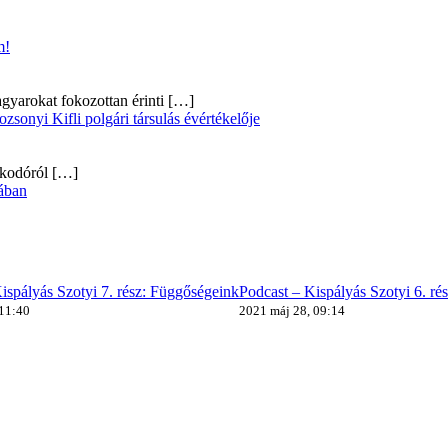
m!
gyarokat fokozottan érinti
[…]
onyi Kifli polgári társulás évértékelője
alkodóról
[…]
ában
ispályás Szotyi 7. rész: Függőségeink
Podcast – Kispályás Szotyi 6. ré
 11:40
2021 máj 28, 09:14