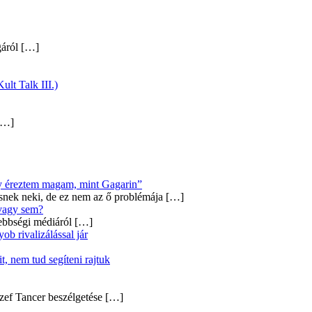
gáról
[…]
ult Talk III.)
…]
úgy éreztem magam, mint Gagarin”
snek neki, de ez nem az ő problémája
[…]
 vagy sem?
ebbségi médiáról
[…]
b rivalizálással jár
, nem tud segíteni rajtuk
zef Tancer beszélgetése
[…]