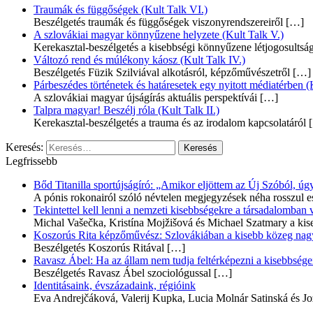
Traumák és függőségek (Kult Talk VI.)
Beszélgetés traumák és függőségek viszonyrendszereiről
[…]
A szlovákiai magyar könnyűzene helyzete (Kult Talk V.)
Kerekasztal-beszélgetés a kisebbségi könnyűzene létjogosultsá
Változó rend és múlékony káosz (Kult Talk IV.)
Beszélgetés Füzik Szilviával alkotásról, képzőművészetről
[…]
Párbeszédes történetek és határesetek egy nyitott médiatérben (K
A szlovákiai magyar újságírás aktuális perspektívái
[…]
Talpra magyar! Beszélj róla (Kult Talk II.)
Kerekasztal-beszélgetés a trauma és az irodalom kapcsolatáról
[
Keresés:
Legfrissebb
Bőd Titanilla sportújságíró: „Amikor eljöttem az Új Szóból, 
A pónis rokonairól szóló névtelen megjegyzések néha rosszul e
Tekintettel kell lenni a nemzeti kisebbségekre a társadalomban
Michal Vašečka, Kristína Mojžišová és Michael Szatmary a kis
Koszorús Rita képzőművész: Szlovákiában a kisebb közeg nagyo
Beszélgetés Koszorús Ritával
[…]
Ravasz Ábel: Ha az állam nem tudja feltérképezni a kisebbségeit
Beszélgetés Ravasz Ábel szociológussal
[…]
Identitásaink, évszázadaink, régióink
Eva Andrejčáková, Valerij Kupka, Lucia Molnár Satinská és Jo