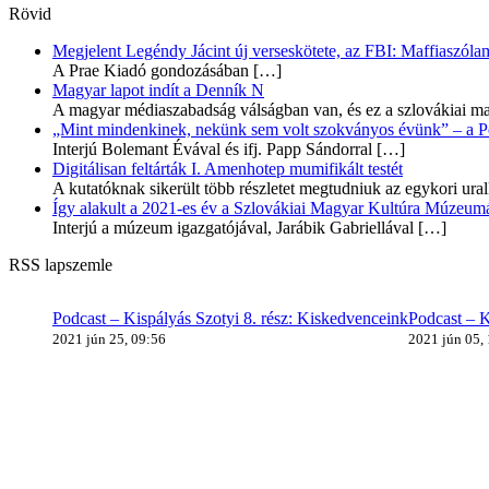
Rövid
Megjelent Legéndy Jácint új verseskötete, az FBI: Maffiaszóla
A Prae Kiadó gondozásában
[…]
Magyar lapot indít a Denník N
A magyar médiaszabadság válságban van, és ez a szlovákiai ma
„Mint mindenkinek, nekünk sem volt szokványos évünk” – a Pozs
Interjú Bolemant Évával és ifj. Papp Sándorral
[…]
Digitálisan feltárták I. Amenhotep mumifikált testét
A kutatóknak sikerült több részletet megtudniuk az egykori ur
Így alakult a 2021-es év a Szlovákiai Magyar Kultúra Múzeum
Interjú a múzeum igazgatójával, Jarábik Gabriellával
[…]
RSS lapszemle
Podcast – Kispályás Szotyi 8. rész: Kiskedvenceink
Podcast – K
2021 jún 25, 09:56
2021 jún 05,