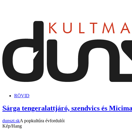
dunszt.sk
kultmag
RÖVID
Sárga tengeralattjáró, szendvics és Micim
dunszt.sk
A popkultúra évfordulói
Kép/Hang