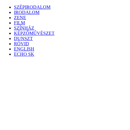
Skip
SZÉPIRODALOM
to
IRODALOM
content
ZENE
FILM
SZÍNHÁZ
KÉPZŐMŰVÉSZET
DUNSZT
RÖVID
ENGLISH
ECHO SK