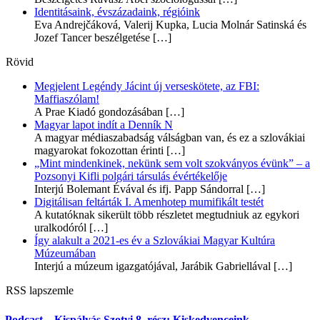
Identitásaink, évszázadaink, régióink
Eva Andrejčáková, Valerij Kupka, Lucia Molnár Satinská és
Jozef Tancer beszélgetése
[…]
Rövid
Megjelent Legéndy Jácint új verseskötete, az FBI:
Maffiaszólam!
A Prae Kiadó gondozásában
[…]
Magyar lapot indít a Denník N
A magyar médiaszabadság válságban van, és ez a szlovákiai
magyarokat fokozottan érinti
[…]
„Mint mindenkinek, nekünk sem volt szokványos évünk” – a
Pozsonyi Kifli polgári társulás évértékelője
Interjú Bolemant Évával és ifj. Papp Sándorral
[…]
Digitálisan feltárták I. Amenhotep mumifikált testét
A kutatóknak sikerült több részletet megtudniuk az egykori
uralkodóról
[…]
Így alakult a 2021-es év a Szlovákiai Magyar Kultúra
Múzeumában
Interjú a múzeum igazgatójával, Jarábik Gabriellával
[…]
RSS lapszemle
Podcast – Kispályás Szotyi 8. rész: Kiskedvenceink