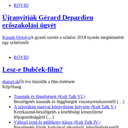
dunszt.sk
kultmag
RÖVID
Újranyitják Gérard Depardieu
erőszakolási ügyét
Kusala Orsolya
A gyanú szerint a színész 2018 nyarán megtámadott
egy színésznőt
RÖVID
Lesz-e Dubček-film?
dunszt.sk
Öt éve húzódik a film története
Kép/Hang
Traumák és függőségek (Kult Talk VI.)
Beszélgetés traumák és függőségek viszonyrendszereiről
[…]
A szlovákiai magyar könnyűzene helyzete (Kult Talk V.)
Kerekasztal-beszélgetés a kisebbségi könnyűzene
létjogosultságáról
[…]
Változó rend és múlékony káosz (Kult Talk IV.)
Beszélgetés Füzik Szilviával alkotásról, képzőművészetről