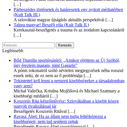
[…]
Párbeszédes történetek és határesetek egy nyitott médiatérben
(Kult Talk III.)
A szlovákiai magyar újságírás aktuális perspektívái
[…]
Talpra magyar! Beszélj róla (Kult Talk II.)
Kerekasztal-beszélgetés a trauma és az irodalom kapcsolatáról
[…]
Keresés:
Legfrissebb
Bőd Titanilla sportújságíró: „Amikor eljöttem az Új Szóból,
úgy éreztem magam, mint Gagarin”
A pónis rokonairól szóló névtelen megjegyzések néha rosszul
esnek neki, de ez nem az ő problémája
[…]
Tekintettel kell lenni a nemzeti kisebbségekre a társadalomban
vagy sem?
Michal Vašečka, Kristína Mojžišová és Michael Szatmary a
kisebbségi médiáról
[…]
Koszorús Rita képzőművész: Szlovákiában a kisebb közeg
nagyob rivalizálással jár
Beszélgetés Koszorús Ritával
[…]
Ravasz Ábel: Ha az állam nem tudja feltérképezni a
kisebbségeit, nem tud segíteni rajtuk
Beszélgetés Ravasz Ábel szociológussal
[…]