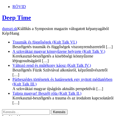
RÖVID
Deep Time
dunszt.sk
Kiállítás a Symposion magazin válogatott képanyagából
Kép/Hang
Traumák és függőségek (Kult Talk VI.)
Beszélgetés traumák és függőségek viszonyrendszereiről
[…]
A szlovákiai magyar könnyűzene helyzete (Kult Talk V.)
Kerekasztal-beszélgetés a kisebbségi könnyűzene
létjogosultságáról
[…]
Változó rend és múlékony káosz (Kult Talk IV.)
Beszélgetés Füzik Szilviával alkotásról, képzőművészetről
[…]
Párbeszédes történetek és határesetek egy nyitott médiatérben
(Kult Talk III.)
A szlovákiai magyar újságírás aktuális perspektívái
[…]
Talpra magyar! Beszélj róla (Kult Talk II.)
Kerekasztal-beszélgetés a trauma és az irodalom kapcsolatáról
[…]
Keresés: