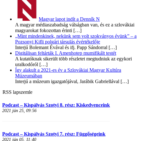
Magyar lapot indít a Denník N
A magyar médiaszabadság válságban van, és ez a szlovákiai
magyarokat fokozottan érinti
[…]
„Mint mindenkinek, nekünk sem volt szokványos évünk” – a
Pozsonyi Kifli polgári társulás évértékelője
Interjú Bolemant Évával és ifj. Papp Sándorral
[…]
Digitálisan feltárták I. Amenhotep mumifikált testét
A kutatóknak sikerült több részletet megtudniuk az egykori
uralkodóról
[…]
Így alakult a 2021-es év a Szlovákiai Magyar Kultúra
Múzeumában
Interjú a múzeum igazgatójával, Jarábik Gabriellával
[…]
RSS lapszemle
Podcast – Kispályás Szotyi 8. rész: Kiskedvenceink
2021 jún 25, 09:56
Podcast – Kispályás Szotyi 7. rész: Függőségeink
2021 jún 05, 11:40