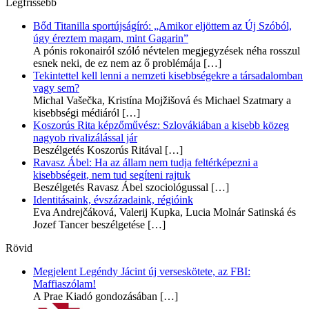
Legfrissebb
Bőd Titanilla sportújságíró: „Amikor eljöttem az Új Szóból,
úgy éreztem magam, mint Gagarin”
A pónis rokonairól szóló névtelen megjegyzések néha rosszul
esnek neki, de ez nem az ő problémája
[…]
Tekintettel kell lenni a nemzeti kisebbségekre a társadalomban
vagy sem?
Michal Vašečka, Kristína Mojžišová és Michael Szatmary a
kisebbségi médiáról
[…]
Koszorús Rita képzőművész: Szlovákiában a kisebb közeg
nagyob rivalizálással jár
Beszélgetés Koszorús Ritával
[…]
Ravasz Ábel: Ha az állam nem tudja feltérképezni a
kisebbségeit, nem tud segíteni rajtuk
Beszélgetés Ravasz Ábel szociológussal
[…]
Identitásaink, évszázadaink, régióink
Eva Andrejčáková, Valerij Kupka, Lucia Molnár Satinská és
Jozef Tancer beszélgetése
[…]
Rövid
Megjelent Legéndy Jácint új verseskötete, az FBI:
Maffiaszólam!
A Prae Kiadó gondozásában
[…]