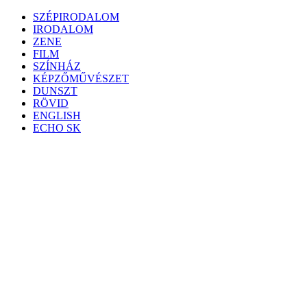
Skip
SZÉPIRODALOM
to
IRODALOM
content
ZENE
FILM
SZÍNHÁZ
KÉPZŐMŰVÉSZET
DUNSZT
RÖVID
ENGLISH
ECHO SK