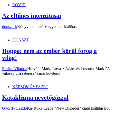
dunszt.sk
kultmag
RÖVID
Az eltűnés intenzitásai
dunszt.sk
Könyvbemutató + egynapos kiállítás
DUNSZT
Hoppá: nem az ember körül forog a
világ!
Radics Viktória
Horváth Márk, Lovász Ádám és Losoncz Márk "A
valóság visszatérése" című kötetéről
KÉPZŐMŰVÉSZET
Kataklizma nevetőgázzal
Győrffy László
Kis Róka Csaba "New Disorder" című kiállításáról