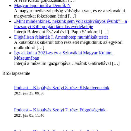
A Prae Kiadó gondozásában
[…]
Magyar lapot indít a Denník N
A magyar médiaszabadság válságban van, és ez a szlovákiai
magyarokat fokozottan érinti
[…]
„Mint mindenkinek, nekünk sem volt szokványos évünk” – a
Pozsonyi Kifli polgári társulás évértékelője
Interjú Bolemant Évával és ifj. Papp Sándorral
[…]
Digitálisan feltárták I. Amenhotep mumifikált testét
A kutatóknak sikerült több részletet megtudniuk az egykori
uralkodóról
[…]
Így alakult a 2021-es év a Szlovákiai Magyar Kultúra
Múzeumában
Interjú a múzeum igazgatójával, Jarábik Gabriellával
[…]
RSS lapszemle
Podcast – Kispályás Szotyi 8. rész: Kiskedvenceink
2021 jún 25, 09:56
Podcast – Kispályás Szotyi 7. rész: Függőségeink
2021 jún 05, 11:40