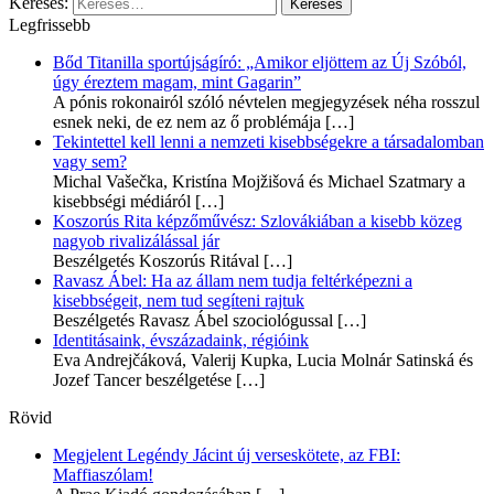
Keresés:
Legfrissebb
Bőd Titanilla sportújságíró: „Amikor eljöttem az Új Szóból,
úgy éreztem magam, mint Gagarin”
A pónis rokonairól szóló névtelen megjegyzések néha rosszul
esnek neki, de ez nem az ő problémája
[…]
Tekintettel kell lenni a nemzeti kisebbségekre a társadalomban
vagy sem?
Michal Vašečka, Kristína Mojžišová és Michael Szatmary a
kisebbségi médiáról
[…]
Koszorús Rita képzőművész: Szlovákiában a kisebb közeg
nagyob rivalizálással jár
Beszélgetés Koszorús Ritával
[…]
Ravasz Ábel: Ha az állam nem tudja feltérképezni a
kisebbségeit, nem tud segíteni rajtuk
Beszélgetés Ravasz Ábel szociológussal
[…]
Identitásaink, évszázadaink, régióink
Eva Andrejčáková, Valerij Kupka, Lucia Molnár Satinská és
Jozef Tancer beszélgetése
[…]
Rövid
Megjelent Legéndy Jácint új verseskötete, az FBI:
Maffiaszólam!