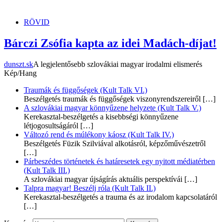
dunszt.sk
kultmag
RÖVID
Bárczi Zsófia kapta az idei Madách-díjat!
dunszt.sk
A legjelentősebb szlovákiai magyar irodalmi elismerés
Kép/Hang
Traumák és függőségek (Kult Talk VI.)
Beszélgetés traumák és függőségek viszonyrendszereiről
[…]
A szlovákiai magyar könnyűzene helyzete (Kult Talk V.)
Kerekasztal-beszélgetés a kisebbségi könnyűzene
létjogosultságáról
[…]
Változó rend és múlékony káosz (Kult Talk IV.)
Beszélgetés Füzik Szilviával alkotásról, képzőművészetről
[…]
Párbeszédes történetek és határesetek egy nyitott médiatérben
(Kult Talk III.)
A szlovákiai magyar újságírás aktuális perspektívái
[…]
Talpra magyar! Beszélj róla (Kult Talk II.)
Kerekasztal-beszélgetés a trauma és az irodalom kapcsolatáról
[…]