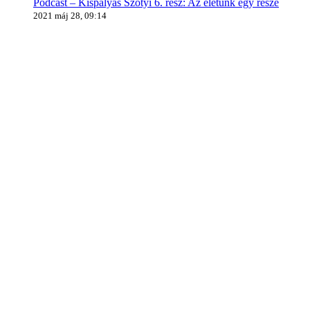
Podcast – Kispályás Szotyi 6. rész: Az életünk egy része
2021 máj 28, 09:14