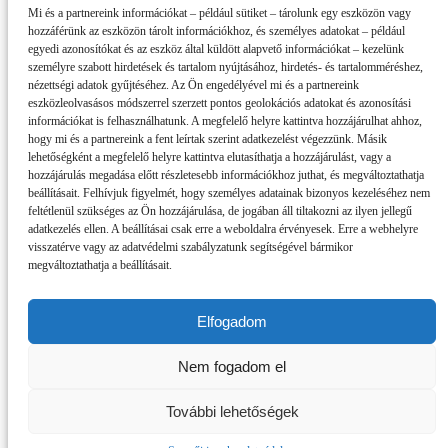
Mi és a partnereink információkat – például sütiket – tárolunk egy eszközön vagy
hozzáférünk az eszközön tárolt információkhoz, és személyes adatokat – például
egyedi azonosítókat és az eszköz által küldött alapvető információkat – kezelünk
személyre szabott hirdetések és tartalom nyújtásához, hirdetés- és tartalomméréshez,
nézettségi adatok gyűjtéséhez. Az Ön engedélyével mi és a partnereink
eszközleolvasásos módszerrel szerzett pontos geolokációs adatokat és azonosítási
információkat is felhasználhatunk. A megfelelő helyre kattintva hozzájárulhat ahhoz,
hogy mi és a partnereink a fent leírtak szerint adatkezelést végezzünk. Másik
lehetőségként a megfelelő helyre kattintva elutasíthatja a hozzájárulást, vagy a
hozzájárulás megadása előtt részletesebb információkhoz juthat, és megváltoztathatja
beállításait. Felhívjuk figyelmét, hogy személyes adatainak bizonyos kezeléséhez nem
feltétlenül szükséges az Ön hozzájárulása, de jogában áll tiltakozni az ilyen jellegű
adatkezelés ellen. A beállításai csak erre a weboldalra érvényesek. Erre a webhelyre
visszatérve vagy az adatvédelmi szabályzatunk segítségével bármikor
megváltoztathatja a beállításait.
Elfogadom
Impresszum
Nem fogadom el
Partnereink
Szerzői jogok, adatvédelem
RSS
További lehetőségek
Copyright © 2019 dunszt.sk - All rights reserved - ISSN: 2585-8432