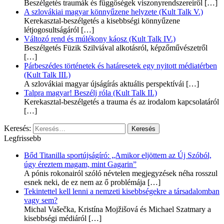
Beszélgetés traumák és függőségek viszonyrendszereiről
[…]
A szlovákiai magyar könnyűzene helyzete (Kult Talk V.)
Kerekasztal-beszélgetés a kisebbségi könnyűzene
létjogosultságáról
[…]
Változó rend és múlékony káosz (Kult Talk IV.)
Beszélgetés Füzik Szilviával alkotásról, képzőművészetről
[…]
Párbeszédes történetek és határesetek egy nyitott médiatérben
(Kult Talk III.)
A szlovákiai magyar újságírás aktuális perspektívái
[…]
Talpra magyar! Beszélj róla (Kult Talk II.)
Kerekasztal-beszélgetés a trauma és az irodalom kapcsolatáról
[…]
Keresés:
Legfrissebb
Bőd Titanilla sportújságíró: „Amikor eljöttem az Új Szóból,
úgy éreztem magam, mint Gagarin”
A pónis rokonairól szóló névtelen megjegyzések néha rosszul
esnek neki, de ez nem az ő problémája
[…]
Tekintettel kell lenni a nemzeti kisebbségekre a társadalomban
vagy sem?
Michal Vašečka, Kristína Mojžišová és Michael Szatmary a
kisebbségi médiáról
[…]