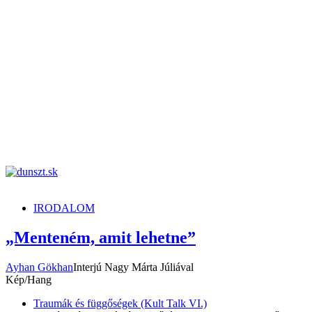
dunszt.sk
kultmag
IRODALOM
„Menteném, amit lehetne”
Ayhan Gökhan
Interjú Nagy Márta Júliával
Kép/Hang
Traumák és függőségek (Kult Talk VI.)