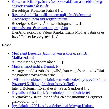
Koszorús Rita képzőművész: Szlovákiában a kisebb közeg
nagyob rivalizálással jár
Beszélgetés Koszorús Ritával
[…]
Ravasz Ábel: Ha az állam nem tudja feltérképezni a
kisebbségeit, nem tud segíteni rajtuk
Beszélgetés Ravasz Ábel szociológussal
[…]
Identitásaink, évszázadaink, régióink
Eva Andrejčáková, Valerij Kupka, Lucia Molnár Satinská és
Jozef Tancer beszélgetése
[…]
Rövid
Megjelent Legéndy Jácint új verseskötete, az FBI:
Maffiaszólam!
A Prae Kiadó gondozásában
[…]
Magyar lapot indít a Denník N
A magyar médiaszabadság válságban van, és ez a szlovákiai
magyarokat fokozottan érinti
[…]
„Mint mindenkinek, nekünk sem volt szokványos évünk” – a
Pozsonyi Kifli polgári társulás évértékelője
Interjú Bolemant Évával és ifj. Papp Sándorral
[…]
Digitálisan feltárták I. Amenhotep mumifikált testét
A kutatóknak sikerült több részletet megtudniuk az egykori
uralkodóról
[…]
Így alakult a 2021-es év a Szlovákiai Magyar Kultúra