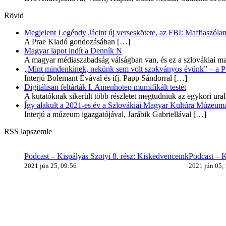
Rövid
Megjelent Legéndy Jácint új verseskötete, az FBI: Maffiaszóla
A Prae Kiadó gondozásában
[…]
Magyar lapot indít a Denník N
A magyar médiaszabadság válságban van, és ez a szlovákiai ma
„Mint mindenkinek, nekünk sem volt szokványos évünk” – a Pozs
Interjú Bolemant Évával és ifj. Papp Sándorral
[…]
Digitálisan feltárták I. Amenhotep mumifikált testét
A kutatóknak sikerült több részletet megtudniuk az egykori ur
Így alakult a 2021-es év a Szlovákiai Magyar Kultúra Múzeum
Interjú a múzeum igazgatójával, Jarábik Gabriellával
[…]
RSS lapszemle
Podcast – Kispályás Szotyi 8. rész: Kiskedvenceink
Podcast – K
2021 jún 25, 09:56
2021 jún 05,