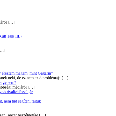
gáról
[…]
ult Talk III.)
…]
úgy éreztem magam, mint Gagarin”
snek neki, de ez nem az ő problémája
[…]
 vagy sem?
ebbségi médiáról
[…]
b rivalizálással jár
, nem tud segíteni rajtuk
zef Tancer beszélgetése
[…]