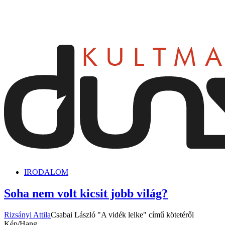
dunszt.sk
kultmag
IRODALOM
Soha nem volt kicsit jobb világ?
Rizsányi Attila
Csabai László "A vidék lelke" című kötetéről
Kép/Hang