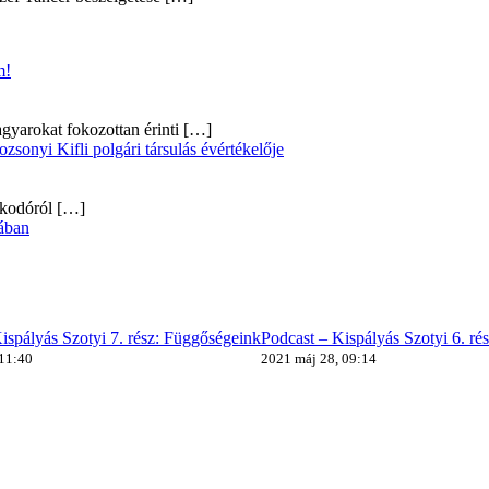
m!
gyarokat fokozottan érinti
[…]
onyi Kifli polgári társulás évértékelője
alkodóról
[…]
ában
ispályás Szotyi 7. rész: Függőségeink
Podcast – Kispályás Szotyi 6. ré
 11:40
2021 máj 28, 09:14