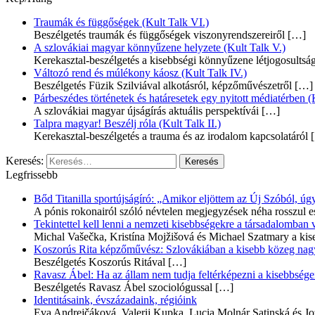
Traumák és függőségek (Kult Talk VI.)
Beszélgetés traumák és függőségek viszonyrendszereiről
[…]
A szlovákiai magyar könnyűzene helyzete (Kult Talk V.)
Kerekasztal-beszélgetés a kisebbségi könnyűzene létjogosultsá
Változó rend és múlékony káosz (Kult Talk IV.)
Beszélgetés Füzik Szilviával alkotásról, képzőművészetről
[…]
Párbeszédes történetek és határesetek egy nyitott médiatérben (K
A szlovákiai magyar újságírás aktuális perspektívái
[…]
Talpra magyar! Beszélj róla (Kult Talk II.)
Kerekasztal-beszélgetés a trauma és az irodalom kapcsolatáról
[
Keresés:
Legfrissebb
Bőd Titanilla sportújságíró: „Amikor eljöttem az Új Szóból, 
A pónis rokonairól szóló névtelen megjegyzések néha rosszul e
Tekintettel kell lenni a nemzeti kisebbségekre a társadalomban
Michal Vašečka, Kristína Mojžišová és Michael Szatmary a kis
Koszorús Rita képzőművész: Szlovákiában a kisebb közeg nagyo
Beszélgetés Koszorús Ritával
[…]
Ravasz Ábel: Ha az állam nem tudja feltérképezni a kisebbségeit
Beszélgetés Ravasz Ábel szociológussal
[…]
Identitásaink, évszázadaink, régióink
Eva Andrejčáková, Valerij Kupka, Lucia Molnár Satinská és Jo