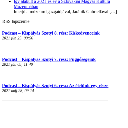
Így alakult a 2021-es év a Szlovákiai Magyar Kultúra
Múzeumában
Interjú a múzeum igazgatójával, Jarábik Gabriellával
[…]
RSS lapszemle
Podcast – Kispályás Szotyi 8. rész: Kiskedvenceink
2021 jún 25, 09:56
Podcast – Kispályás Szotyi 7. rész: Függőségeink
2021 jún 05, 11:40
Podcast – Kispályás Szotyi 6. rész: Az életünk egy része
2021 máj 28, 09:14