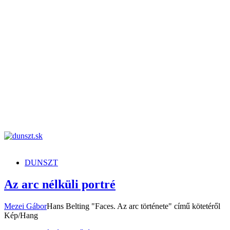
dunszt.sk
kultmag
DUNSZT
Az arc nélküli portré
Mezei Gábor
Hans Belting "Faces. Az arc története" című kötetéről
Kép/Hang