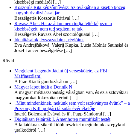
kisebbségi médiáról
[…]
Koszorús Rita képzőművész: Szlovákiában a kisebb közeg
nagyob rivalizálással jár
Beszélgetés Koszorús Ritával
[…]
Ravasz Ábel: Ha az állam nem tudja feltérképezni a
kisebbségeit, nem tud segíteni rajtuk
Beszélgetés Ravasz Ábel szociológussal
[…]
Identitásaink, évszázadaink, régióink
Eva Andrejčáková, Valerij Kupka, Lucia Molnár Satinská és
Jozef Tancer beszélgetése
[…]
Rövid
Megjelent Legéndy Jácint új verseskötete, az FBI:
Maffiaszólam!
A Prae Kiadó gondozásában
[…]
Magyar lapot indít a Denník N
A magyar médiaszabadság válságban van, és ez a szlovákiai
magyarokat fokozottan érinti
[…]
„Mint mindenkinek, nekünk sem volt szokványos évünk” – a
Pozsonyi Kifli polgári társulás évértékelője
Interjú Bolemant Évával és ifj. Papp Sándorral
[…]
Digitálisan feltárták I. Amenhotep mumifikált testét
A kutatóknak sikerült több részletet megtudniuk az egykori
uralkodóról
[…]