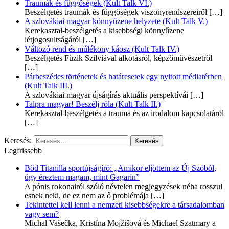
Traumák és függőségek (Kult Talk VI.)
Beszélgetés traumák és függőségek viszonyrendszereiről
[…]
A szlovákiai magyar könnyűzene helyzete (Kult Talk V.)
Kerekasztal-beszélgetés a kisebbségi könnyűzene
létjogosultságáról
[…]
Változó rend és múlékony káosz (Kult Talk IV.)
Beszélgetés Füzik Szilviával alkotásról, képzőművészetről
[…]
Párbeszédes történetek és határesetek egy nyitott médiatérben
(Kult Talk III.)
A szlovákiai magyar újságírás aktuális perspektívái
[…]
Talpra magyar! Beszélj róla (Kult Talk II.)
Kerekasztal-beszélgetés a trauma és az irodalom kapcsolatáról
[…]
Keresés:
Legfrissebb
Bőd Titanilla sportújságíró: „Amikor eljöttem az Új Szóból,
úgy éreztem magam, mint Gagarin”
A pónis rokonairól szóló névtelen megjegyzések néha rosszul
esnek neki, de ez nem az ő problémája
[…]
Tekintettel kell lenni a nemzeti kisebbségekre a társadalomban
vagy sem?
Michal Vašečka, Kristína Mojžišová és Michael Szatmary a