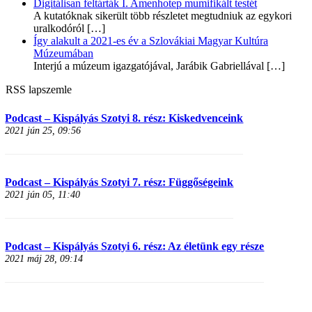
Digitálisan feltárták I. Amenhotep mumifikált testét
A kutatóknak sikerült több részletet megtudniuk az egykori
uralkodóról
[…]
Így alakult a 2021-es év a Szlovákiai Magyar Kultúra
Múzeumában
Interjú a múzeum igazgatójával, Jarábik Gabriellával
[…]
RSS lapszemle
Podcast – Kispályás Szotyi 8. rész: Kiskedvenceink
2021 jún 25, 09:56
Podcast – Kispályás Szotyi 7. rész: Függőségeink
2021 jún 05, 11:40
Podcast – Kispályás Szotyi 6. rész: Az életünk egy része
2021 máj 28, 09:14