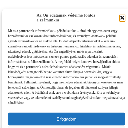
Az Ön adatainak védelme fontos
a számunkra
Mi és a partnereink információkat – például sütiket – tárolunk egy eszközön vagy
hozzáférünk az eszközön tárolt információkhoz, és személyes adatokat – például
egyedi azonosítókat és az eszköz által küldött alapvető információkat – kezelünk
személyre szabott hirdetések és tartalom nyújtásához, hirdetés- és tartalomméréshez,
nézettségi adatok gyűjtéséhez. Az Ön engedélyével mi és a partnereink
eszközleolvasásos módszerrel szerzett pontos geolokációs adatokat és azonosítási
információkat is felhasználhatunk. A megfelelő helyre kattintva hozzájárulhat ahhoz,
hogy mi és a partnereink a fent leírtak szerint adatkezelést végezzünk. Másik
lehetőségként a megfelelő helyre kattintva elutasíthatja a hozzájárulást, vagy a
hozzájárulás megadása előtt részletesebb információkhoz juthat, és megváltoztathatja
beállításait. Felhívjuk figyelmét, hogy személyes adatainak bizonyos kezeléséhez nem
feltétlenül szükséges az Ön hozzájárulása, de jogában áll tiltakozni az ilyen jellegű
adatkezelés ellen. A beállításai csak erre a weboldalra érvényesek. Erre a webhelyre
visszatérve vagy az adatvédelmi szabályzatunk segítségével bármikor megváltoztathatja
a beállításait.
Elfogadom
Impresszum