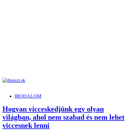
dunszt.sk
kultmag
IRODALOM
Hogyan vicceskedjünk egy olyan
világban, ahol nem szabad és nem lehet
viccesnek lenni