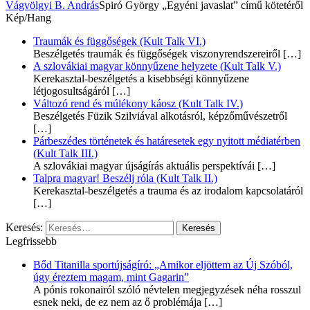
Vágvölgyi B. András
Spiró György „Egyéni javaslat” című kötetéről
Kép/Hang
Traumák és függőségek (Kult Talk VI.)
Beszélgetés traumák és függőségek viszonyrendszereiről
[…]
A szlovákiai magyar könnyűzene helyzete (Kult Talk V.)
Kerekasztal-beszélgetés a kisebbségi könnyűzene
létjogosultságáról
[…]
Változó rend és múlékony káosz (Kult Talk IV.)
Beszélgetés Füzik Szilviával alkotásról, képzőművészetről
[…]
Párbeszédes történetek és határesetek egy nyitott médiatérben
(Kult Talk III.)
A szlovákiai magyar újságírás aktuális perspektívái
[…]
Talpra magyar! Beszélj róla (Kult Talk II.)
Kerekasztal-beszélgetés a trauma és az irodalom kapcsolatáról
[…]
Keresés:
Legfrissebb
Bőd Titanilla sportújságíró: „Amikor eljöttem az Új Szóból,
úgy éreztem magam, mint Gagarin”
A pónis rokonairól szóló névtelen megjegyzések néha rosszul
esnek neki, de ez nem az ő problémája
[…]