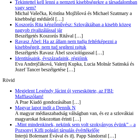
Tekintettel kell lenni a nemzeti kisebbségekre a társadalomban
vagy sem?
Michal Vašečka, Kristína Mojžišová és Michael Szatmary a
kisebbségi médiáról
[…]
Koszorús Rita képzőművész: Szlovákiában a kisebb közeg
nagyob rivalizálással jár
Beszélgetés Koszorús Ritával
[…]
Ravasz Ábel: Ha az állam nem tudja feltérképezni a
kisebbségeit, nem tud segíteni rajtuk
Beszélgetés Ravasz Ábel szociológussal
[…]
Identitásaink, évszázadaink, régióink
Eva Andrejčáková, Valerij Kupka, Lucia Molnár Satinská és
Jozef Tancer beszélgetése
[…]
Rövid
Megjelent Legéndy Jácint új verseskötete, az FBI:
Maffiaszólam!
A Prae Kiadó gondozásában
[…]
Magyar lapot indít a Denník N
A magyar médiaszabadság válságban van, és ez a szlovákiai
magyarokat fokozottan érinti
[…]
„Mint mindenkinek, nekünk sem volt szokványos évünk” – a
Pozsonyi Kifli polgári társulás évértékelője
Interjú Bolemant Évával és ifj. Papp Sándorral
[…]