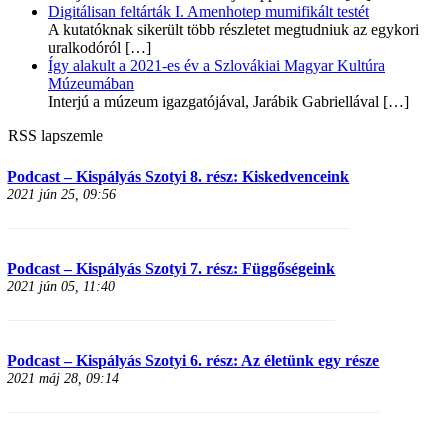
Digitálisan feltárták I. Amenhotep mumifikált testét
A kutatóknak sikerült több részletet megtudniuk az egykori
uralkodóról
[…]
Így alakult a 2021-es év a Szlovákiai Magyar Kultúra
Múzeumában
Interjú a múzeum igazgatójával, Jarábik Gabriellával
[…]
RSS lapszemle
Podcast – Kispályás Szotyi 8. rész: Kiskedvenceink
2021 jún 25, 09:56
Podcast – Kispályás Szotyi 7. rész: Függőségeink
2021 jún 05, 11:40
Podcast – Kispályás Szotyi 6. rész: Az életünk egy része
2021 máj 28, 09:14