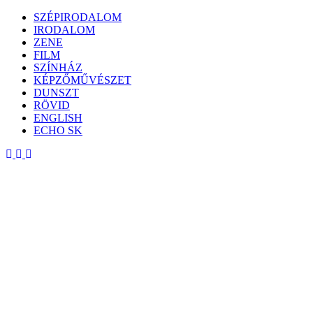
Skip
SZÉPIRODALOM
to
IRODALOM
content
ZENE
FILM
SZÍNHÁZ
KÉPZŐMŰVÉSZET
DUNSZT
RÖVID
ENGLISH
ECHO SK