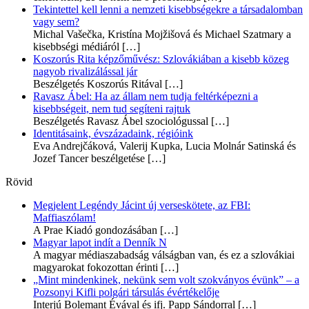
Tekintettel kell lenni a nemzeti kisebbségekre a társadalomban
vagy sem?
Michal Vašečka, Kristína Mojžišová és Michael Szatmary a
kisebbségi médiáról
[…]
Koszorús Rita képzőművész: Szlovákiában a kisebb közeg
nagyob rivalizálással jár
Beszélgetés Koszorús Ritával
[…]
Ravasz Ábel: Ha az állam nem tudja feltérképezni a
kisebbségeit, nem tud segíteni rajtuk
Beszélgetés Ravasz Ábel szociológussal
[…]
Identitásaink, évszázadaink, régióink
Eva Andrejčáková, Valerij Kupka, Lucia Molnár Satinská és
Jozef Tancer beszélgetése
[…]
Rövid
Megjelent Legéndy Jácint új verseskötete, az FBI:
Maffiaszólam!
A Prae Kiadó gondozásában
[…]
Magyar lapot indít a Denník N
A magyar médiaszabadság válságban van, és ez a szlovákiai
magyarokat fokozottan érinti
[…]
„Mint mindenkinek, nekünk sem volt szokványos évünk” – a
Pozsonyi Kifli polgári társulás évértékelője
Interjú Bolemant Évával és ifj. Papp Sándorral
[…]