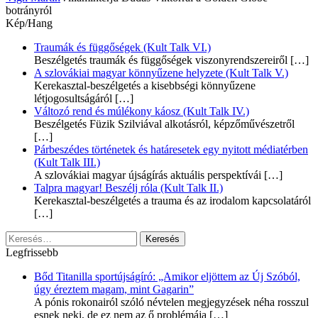
botrányról
Kép/Hang
Traumák és függőségek (Kult Talk VI.)
Beszélgetés traumák és függőségek viszonyrendszereiről
[…]
A szlovákiai magyar könnyűzene helyzete (Kult Talk V.)
Kerekasztal-beszélgetés a kisebbségi könnyűzene
létjogosultságáról
[…]
Változó rend és múlékony káosz (Kult Talk IV.)
Beszélgetés Füzik Szilviával alkotásról, képzőművészetről
[…]
Párbeszédes történetek és határesetek egy nyitott médiatérben
(Kult Talk III.)
A szlovákiai magyar újságírás aktuális perspektívái
[…]
Talpra magyar! Beszélj róla (Kult Talk II.)
Kerekasztal-beszélgetés a trauma és az irodalom kapcsolatáról
[…]
Keresés:
Legfrissebb
Bőd Titanilla sportújságíró: „Amikor eljöttem az Új Szóból,
úgy éreztem magam, mint Gagarin”
A pónis rokonairól szóló névtelen megjegyzések néha rosszul
esnek neki, de ez nem az ő problémája
[…]