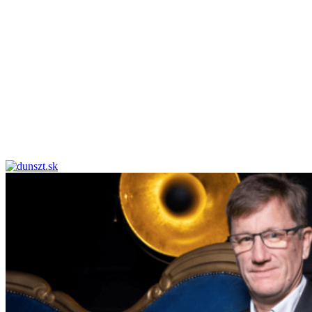
dunszt.sk
kultmag