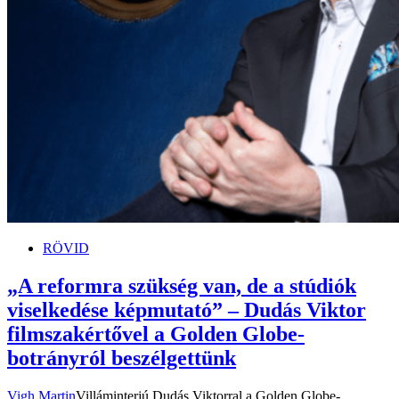
RÖVID
„A reformra szükség van, de a stúdiók
viselkedése képmutató” – Dudás Viktor
filmszakértővel a Golden Globe-
botrányról beszélgettünk
Vigh Martin
Villáminterjú Dudás Viktorral a Golden Globe-