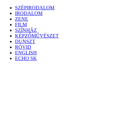
Skip
SZÉPIRODALOM
to
IRODALOM
content
ZENE
FILM
SZÍNHÁZ
KÉPZŐMŰVÉSZET
DUNSZT
RÖVID
ENGLISH
ECHO SK