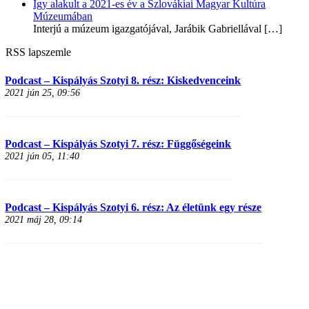
Így alakult a 2021-es év a Szlovákiai Magyar Kultúra
Múzeumában
Interjú a múzeum igazgatójával, Jarábik Gabriellával
[…]
RSS lapszemle
Podcast – Kispályás Szotyi 8. rész: Kiskedvenceink
2021 jún 25, 09:56
Podcast – Kispályás Szotyi 7. rész: Függőségeink
2021 jún 05, 11:40
Podcast – Kispályás Szotyi 6. rész: Az életünk egy része
2021 máj 28, 09:14