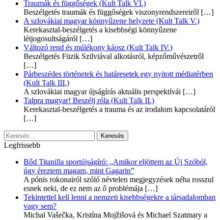
Traumák és függőségek (Kult Talk VI.)
Beszélgetés traumák és függőségek viszonyrendszereiről
[…]
A szlovákiai magyar könnyűzene helyzete (Kult Talk V.)
Kerekasztal-beszélgetés a kisebbségi könnyűzene
létjogosultságáról
[…]
Változó rend és múlékony káosz (Kult Talk IV.)
Beszélgetés Füzik Szilviával alkotásról, képzőművészetről
[…]
Párbeszédes történetek és határesetek egy nyitott médiatérben
(Kult Talk III.)
A szlovákiai magyar újságírás aktuális perspektívái
[…]
Talpra magyar! Beszélj róla (Kult Talk II.)
Kerekasztal-beszélgetés a trauma és az irodalom kapcsolatáról
[…]
Keresés:
Legfrissebb
Bőd Titanilla sportújságíró: „Amikor eljöttem az Új Szóból,
úgy éreztem magam, mint Gagarin”
A pónis rokonairól szóló névtelen megjegyzések néha rosszul
esnek neki, de ez nem az ő problémája
[…]
Tekintettel kell lenni a nemzeti kisebbségekre a társadalomban
vagy sem?
Michal Vašečka, Kristína Mojžišová és Michael Szatmary a