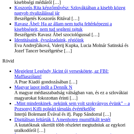
kisebbségi médiáról
[…]
Koszorús Rita képzőművész: Szlovákiában a kisebb közeg
nagyob rivalizálással jár
Beszélgetés Koszorús Ritával
[…]
Ravasz Ábel: Ha az állam nem tudja feltérképezni a
kisebbségeit, nem tud segíteni rajtuk
Beszélgetés Ravasz Ábel szociológussal
[…]
Identitásaink, évszázadaink, régióink
Eva Andrejčáková, Valerij Kupka, Lucia Molnár Satinská és
Jozef Tancer beszélgetése
[…]
Rövid
Megjelent Legéndy Jácint új verseskötete, az FBI:
Maffiaszólam!
A Prae Kiadó gondozásában
[…]
Magyar lapot indít a Denník N
A magyar médiaszabadság válságban van, és ez a szlovákiai
magyarokat fokozottan érinti
[…]
„Mint mindenkinek, nekünk sem volt szokványos évünk” – a
Pozsonyi Kifli polgári társulás évértékelője
Interjú Bolemant Évával és ifj. Papp Sándorral
[…]
Digitálisan feltárták I. Amenhotep mumifikált testét
A kutatóknak sikerült több részletet megtudniuk az egykori
uralkodóról
[…]