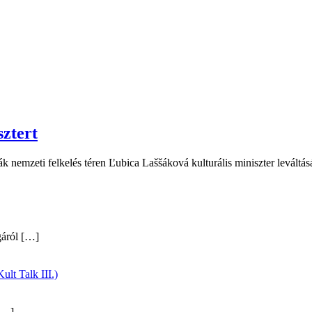
sztert
 nemzeti felkelés téren Ľubica Laššáková kulturális miniszter leváltás
gáról
[…]
ult Talk III.)
…]