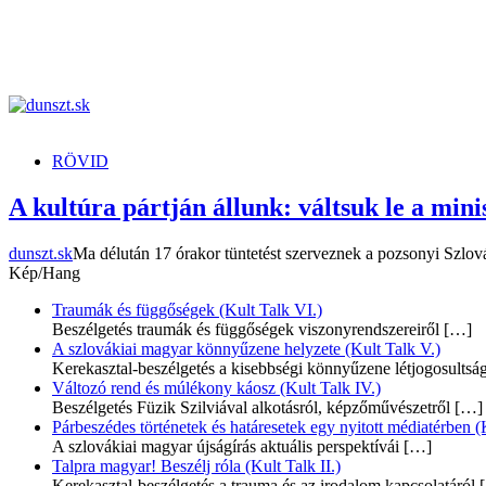
dunszt.sk
kultmag
RÖVID
A kultúra pártján állunk: váltsuk le a mini
dunszt.sk
Ma délután 17 órakor tüntetést szerveznek a pozsonyi Szlovák
Kép/Hang
Traumák és függőségek (Kult Talk VI.)
Beszélgetés traumák és függőségek viszonyrendszereiről
[…]
A szlovákiai magyar könnyűzene helyzete (Kult Talk V.)
Kerekasztal-beszélgetés a kisebbségi könnyűzene létjogosultsá
Változó rend és múlékony káosz (Kult Talk IV.)
Beszélgetés Füzik Szilviával alkotásról, képzőművészetről
[…]
Párbeszédes történetek és határesetek egy nyitott médiatérben (K
A szlovákiai magyar újságírás aktuális perspektívái
[…]
Talpra magyar! Beszélj róla (Kult Talk II.)
Kerekasztal-beszélgetés a trauma és az irodalom kapcsolatáról
[