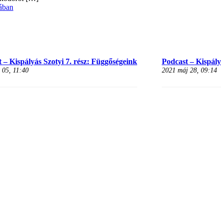
ában
 – Kispályás Szotyi 7. rész: Függőségeink
Podcast – Kispályá
 05, 11:40
2021 máj 28, 09:14