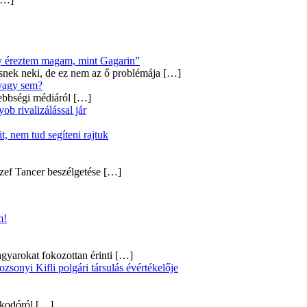
úgy éreztem magam, mint Gagarin”
snek neki, de ez nem az ő problémája
[…]
 vagy sem?
ebbségi médiáról
[…]
b rivalizálással jár
, nem tud segíteni rajtuk
zef Tancer beszélgetése
[…]
m!
gyarokat fokozottan érinti
[…]
onyi Kifli polgári társulás évértékelője
alkodóról
[…]