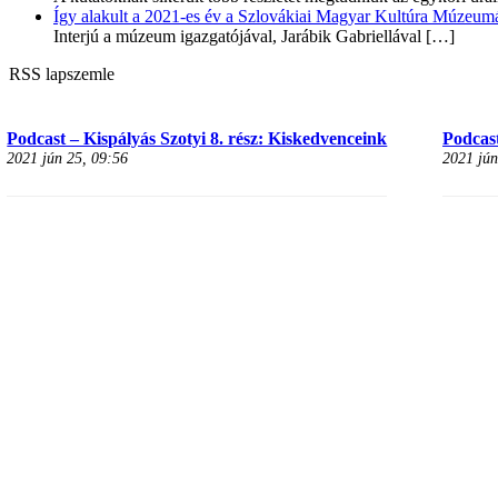
Így alakult a 2021-es év a Szlovákiai Magyar Kultúra Múzeum
Interjú a múzeum igazgatójával, Jarábik Gabriellával
[…]
RSS lapszemle
Podcast – Kispályás Szotyi 8. rész: Kiskedvenceink
Podcast
2021 jún 25, 09:56
2021 jún