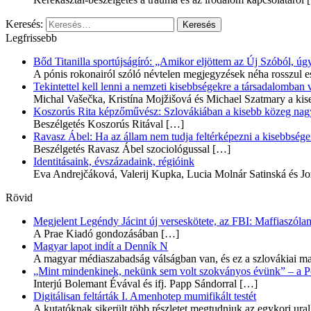
Keresés:
Legfrissebb
Bőd Titanilla sportújságíró: „Amikor eljöttem az Új Szóból, 
A pónis rokonairól szóló névtelen megjegyzések néha rosszul e
Tekintettel kell lenni a nemzeti kisebbségekre a társadalomban
Michal Vašečka, Kristína Mojžišová és Michael Szatmary a kis
Koszorús Rita képzőművész: Szlovákiában a kisebb közeg nagyo
Beszélgetés Koszorús Ritával
[…]
Ravasz Ábel: Ha az állam nem tudja feltérképezni a kisebbségeit
Beszélgetés Ravasz Ábel szociológussal
[…]
Identitásaink, évszázadaink, régióink
Eva Andrejčáková, Valerij Kupka, Lucia Molnár Satinská és Jo
Rövid
Megjelent Legéndy Jácint új verseskötete, az FBI: Maffiaszóla
A Prae Kiadó gondozásában
[…]
Magyar lapot indít a Denník N
A magyar médiaszabadság válságban van, és ez a szlovákiai ma
„Mint mindenkinek, nekünk sem volt szokványos évünk” – a Pozs
Interjú Bolemant Évával és ifj. Papp Sándorral
[…]
Digitálisan feltárták I. Amenhotep mumifikált testét
A kutatóknak sikerült több részletet megtudniuk az egykori ur