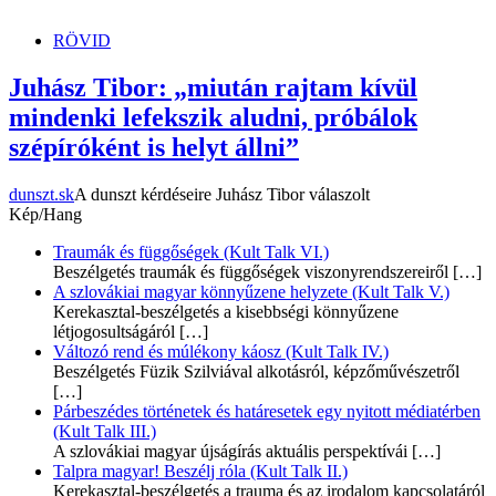
dunszt.sk
kultmag
RÖVID
Juhász Tibor: „miután rajtam kívül
mindenki lefekszik aludni, próbálok
szépíróként is helyt állni”
dunszt.sk
A dunszt kérdéseire Juhász Tibor válaszolt
Kép/Hang
Traumák és függőségek (Kult Talk VI.)
Beszélgetés traumák és függőségek viszonyrendszereiről
[…]
A szlovákiai magyar könnyűzene helyzete (Kult Talk V.)
Kerekasztal-beszélgetés a kisebbségi könnyűzene
létjogosultságáról
[…]
Változó rend és múlékony káosz (Kult Talk IV.)
Beszélgetés Füzik Szilviával alkotásról, képzőművészetről
[…]
Párbeszédes történetek és határesetek egy nyitott médiatérben
(Kult Talk III.)
A szlovákiai magyar újságírás aktuális perspektívái
[…]
Talpra magyar! Beszélj róla (Kult Talk II.)
Kerekasztal-beszélgetés a trauma és az irodalom kapcsolatáról