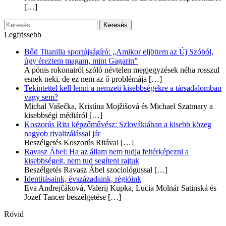
[…]
Keresés:
Legfrissebb
Bőd Titanilla sportújságíró: „Amikor eljöttem az Új Szóból,
úgy éreztem magam, mint Gagarin”
A pónis rokonairól szóló névtelen megjegyzések néha rosszul
esnek neki, de ez nem az ő problémája
[…]
Tekintettel kell lenni a nemzeti kisebbségekre a társadalomban
vagy sem?
Michal Vašečka, Kristína Mojžišová és Michael Szatmary a
kisebbségi médiáról
[…]
Koszorús Rita képzőművész: Szlovákiában a kisebb közeg
nagyob rivalizálással jár
Beszélgetés Koszorús Ritával
[…]
Ravasz Ábel: Ha az állam nem tudja feltérképezni a
kisebbségeit, nem tud segíteni rajtuk
Beszélgetés Ravasz Ábel szociológussal
[…]
Identitásaink, évszázadaink, régióink
Eva Andrejčáková, Valerij Kupka, Lucia Molnár Satinská és
Jozef Tancer beszélgetése
[…]
Rövid