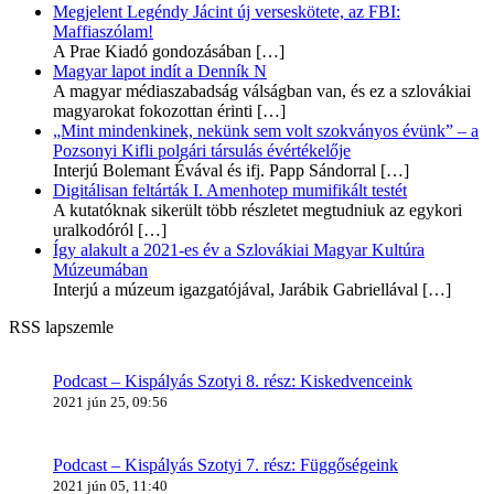
Megjelent Legéndy Jácint új verseskötete, az FBI:
Maffiaszólam!
A Prae Kiadó gondozásában
[…]
Magyar lapot indít a Denník N
A magyar médiaszabadság válságban van, és ez a szlovákiai
magyarokat fokozottan érinti
[…]
„Mint mindenkinek, nekünk sem volt szokványos évünk” – a
Pozsonyi Kifli polgári társulás évértékelője
Interjú Bolemant Évával és ifj. Papp Sándorral
[…]
Digitálisan feltárták I. Amenhotep mumifikált testét
A kutatóknak sikerült több részletet megtudniuk az egykori
uralkodóról
[…]
Így alakult a 2021-es év a Szlovákiai Magyar Kultúra
Múzeumában
Interjú a múzeum igazgatójával, Jarábik Gabriellával
[…]
RSS lapszemle
Podcast – Kispályás Szotyi 8. rész: Kiskedvenceink
2021 jún 25, 09:56
Podcast – Kispályás Szotyi 7. rész: Függőségeink
2021 jún 05, 11:40