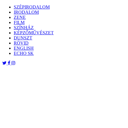
Skip
SZÉPIRODALOM
to
IRODALOM
content
ZENE
FILM
SZÍNHÁZ
KÉPZŐMŰVÉSZET
DUNSZT
RÖVID
ENGLISH
ECHO SK