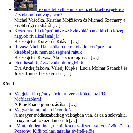
Tekintettel kell lenni a nemzeti kisebbségekre a
társadalomban vagy sem?
Michal Vašečka, Kristína Mojžišová és Michael Szatmary a
kisebbségi médiáról
[…]
Koszorús Rita képzőművész: Szlovákiában a kisebb közeg
nagyob rivalizálással jár
Beszélgetés Koszorús Ritával
[…]
Ravasz Ábel: Ha az állam nem tudja feltérképezni a
kisebbségeit, nem tud segíteni rajtuk
Beszélgetés Ravasz Ábel szociológussal
[…]
Identitásaink, évszázadaink, régióink
Eva Andrejčáková, Valerij Kupka, Lucia Molnár Satinská és
Jozef Tancer beszélgetése
[…]
Rövid
Megjelent Legéndy Jácint új verseskötete, az FBI:
Maffiaszólam!
A Prae Kiadó gondozásában
[…]
Magyar lapot indít a Denník N
A magyar médiaszabadság válságban van, és ez a szlovákiai
magyarokat fokozottan érinti
[…]
„Mint mindenkinek, nekünk sem volt szokványos évünk” – a
Pozsonyi Kifli polgári társulás évértékelője