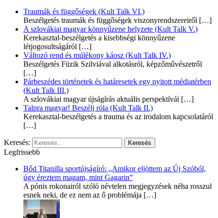
Traumák és függőségek (Kult Talk VI.)
Beszélgetés traumák és függőségek viszonyrendszereiről
[…]
A szlovákiai magyar könnyűzene helyzete (Kult Talk V.)
Kerekasztal-beszélgetés a kisebbségi könnyűzene
létjogosultságáról
[…]
Változó rend és múlékony káosz (Kult Talk IV.)
Beszélgetés Füzik Szilviával alkotásról, képzőművészetről
[…]
Párbeszédes történetek és határesetek egy nyitott médiatérben
(Kult Talk III.)
A szlovákiai magyar újságírás aktuális perspektívái
[…]
Talpra magyar! Beszélj róla (Kult Talk II.)
Kerekasztal-beszélgetés a trauma és az irodalom kapcsolatáról
[…]
Keresés:
Legfrissebb
Bőd Titanilla sportújságíró: „Amikor eljöttem az Új Szóból,
úgy éreztem magam, mint Gagarin”
A pónis rokonairól szóló névtelen megjegyzések néha rosszul
esnek neki, de ez nem az ő problémája
[…]