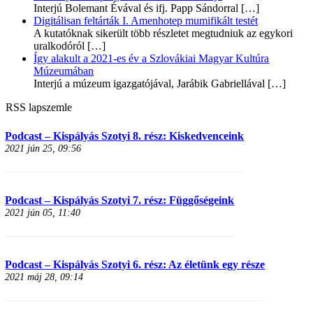
Interjú Bolemant Évával és ifj. Papp Sándorral
[…]
Digitálisan feltárták I. Amenhotep mumifikált testét
A kutatóknak sikerült több részletet megtudniuk az egykori
uralkodóról
[…]
Így alakult a 2021-es év a Szlovákiai Magyar Kultúra
Múzeumában
Interjú a múzeum igazgatójával, Jarábik Gabriellával
[…]
RSS lapszemle
Podcast – Kispályás Szotyi 8. rész: Kiskedvenceink
2021 jún 25, 09:56
Podcast – Kispályás Szotyi 7. rész: Függőségeink
2021 jún 05, 11:40
Podcast – Kispályás Szotyi 6. rész: Az életünk egy része
2021 máj 28, 09:14