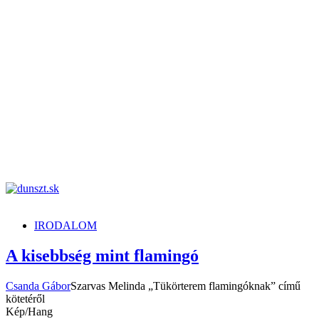
dunszt.sk
kultmag
IRODALOM
A kisebbség mint flamingó
Csanda Gábor
Szarvas Melinda „Tükörterem flamingóknak” című
kötetéről
Kép/Hang