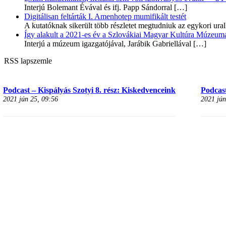
Interjú Bolemant Évával és ifj. Papp Sándorral
[…]
Digitálisan feltárták I. Amenhotep mumifikált testét
A kutatóknak sikerült több részletet megtudniuk az egykori ur
Így alakult a 2021-es év a Szlovákiai Magyar Kultúra Múzeum
Interjú a múzeum igazgatójával, Jarábik Gabriellával
[…]
RSS lapszemle
Podcast – Kispályás Szotyi 8. rész: Kiskedvenceink
Podcast
2021 jún 25, 09:56
2021 jún