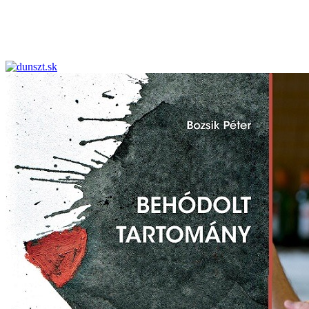
dunszt.sk
kultmag