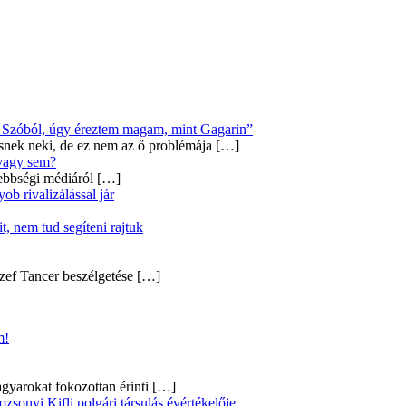
Új Szóból, úgy éreztem magam, mint Gagarin”
snek neki, de ez nem az ő problémája
[…]
 vagy sem?
ebbségi médiáról
[…]
b rivalizálással jár
, nem tud segíteni rajtuk
zef Tancer beszélgetése
[…]
m!
gyarokat fokozottan érinti
[…]
onyi Kifli polgári társulás évértékelője