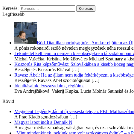
Keresés:
Legfrissebb
Bőd Titanilla sportújságíró: „Amikor eljöttem az 
A pónis rokonairól szóló névtelen megjegyzések néha rosszul e
Tekintettel kell lenni a nemzeti kisebbségekre a társadalomban
Michal Vašečka, Kristína Mojžišová és Michael Szatmary a kis
Koszorús Rita képzőművész: Szlovákiában a kisebb közeg nagyo
Beszélgetés Koszorús Ritával
[…]
Ravasz Ábel: Ha az állam nem tudja feltérképezni a kisebbségeit
Beszélgetés Ravasz Ábel szociológussal
[…]
Identitásaink, évszázadaink, régióink
Eva Andrejčáková, Valerij Kupka, Lucia Molnár Satinská és Jo
Rövid
Megjelent Legéndy Jácint új verseskötete, az FBI: Maffiaszóla
A Prae Kiadó gondozásában
[…]
Magyar lapot indít a Denník N
A magyar médiaszabadság válságban van, és ez a szlovákiai ma
„Mint mindenkinek, nekünk sem volt szokványos évünk” – a Pozs