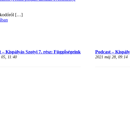
alkodóról
[…]
ában
 – Kispályás Szotyi 7. rész: Függőségeink
Podcast – Kispályá
 05, 11:40
2021 máj 28, 09:14