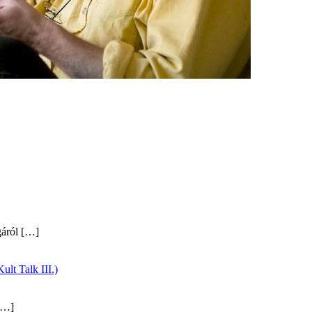
gáról
[…]
ult Talk III.)
…]