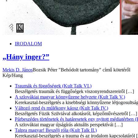
IRODALOM
„Hány inger?”
Mekis D. János
Bozsik Péter "Behódolt tartomány" című kötetéről
Kép/Hang
Traumák és függőségek (Kult Talk VI.)
Beszélgetés traumák és függőségek viszonyrendszereiről
[…]
A szlovákiai magyar könnyűzene helyzete (Kult Talk V.)
Kerekasztal-beszélgetés a kisebbségi könnyűzene létjogosultsá
Változó rend és múlékony káosz (Kult Talk IV.)
Beszélgetés Füzik Szilviával alkotásról, képzőművészetről
[…]
Párbeszédes történetek és határesetek egy nyitott médiatérben (K
A szlovákiai magyar újságírás aktuális perspektívái
[…]
Talpra magyar! Beszélj róla (Kult Talk II.)
Kerekasztal-beszélgetés a trauma és az irodalom kapcsolatáról
[