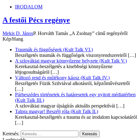
IRODALOM
A festői Pécs regénye
Mekis D. János
P. Horváth Tamás „A Zsolnay” című regényéről
Kép/Hang
Traumák és függőségek (Kult Talk VI.)
Beszélgetés traumák és függőségek viszonyrendszereiről
[…]
A szlovákiai magyar könnyűzene helyzete (Kult Talk V.)
Kerekasztal-beszélgetés a kisebbségi könnyűzene
létjogosultságáról
[…]
Változó rend és múlékony káosz (Kult Talk IV.)
Beszélgetés Füzik Szilviával alkotásról, képzőművészetről
[…]
Párbeszédes történetek és határesetek egy nyitott médiatérben
(Kult Talk III.)
A szlovákiai magyar újságírás aktuális perspektívái
[…]
Talpra magyar! Beszélj róla (Kult Talk II.)
Kerekasztal-beszélgetés a trauma és az irodalom kapcsolatáról
[…]
Keresés:
Legfrissebb