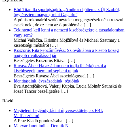
Bőd Titanilla sportújságíró: „Amikor eljöttem az Új Szóból,
úgy éreztem magam, mint Gagarin”
A pónis rokonairól szóló névtelen megjegyzések néha rosszul
esnek neki, de ez nem az ő problémája
[…]
Tekintettel kell lenni a nemzeti kisebbségekre a társadalomban
vagy sem?
Michal Vašečka, Kristína Mojžišová és Michael Szatmary a
kisebbségi médiáról
[…]
Koszorús Rita képzőművész: Szlovákiában a kisebb közeg
nagyob rivalizálással jár
Beszélgetés Koszorús Ritával
[…]
Ravasz Ábel: Ha az állam nem tudja feltérképezni a
kisebbségeit, nem tud segíteni rajtuk
Beszélgetés Ravasz Ábel szociológussal
[…]
Identitásaink, évszázadaink, régióink
Eva Andrejčáková, Valerij Kupka, Lucia Molnár Satinská és
Jozef Tancer beszélgetése
[…]
Rövid
Megjelent Legéndy Jácint új verseskötete, az FBI:
Maffiaszólam!
A Prae Kiadó gondozásában
[…]
Magyar lapot indít a Denník N