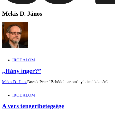
dunszt.sk
kultmag
Mekis D. János
IRODALOM
„Hány inger?”
Mekis D. János
Bozsik Péter "Behódolt tartomány" című kötetéről
IRODALOM
A vers tengeribetegsége