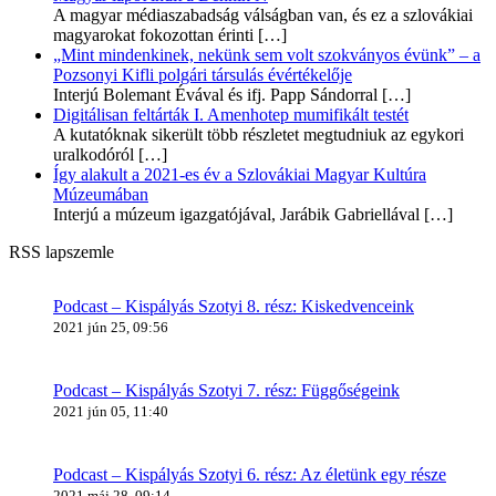
A magyar médiaszabadság válságban van, és ez a szlovákiai
magyarokat fokozottan érinti
[…]
„Mint mindenkinek, nekünk sem volt szokványos évünk” – a
Pozsonyi Kifli polgári társulás évértékelője
Interjú Bolemant Évával és ifj. Papp Sándorral
[…]
Digitálisan feltárták I. Amenhotep mumifikált testét
A kutatóknak sikerült több részletet megtudniuk az egykori
uralkodóról
[…]
Így alakult a 2021-es év a Szlovákiai Magyar Kultúra
Múzeumában
Interjú a múzeum igazgatójával, Jarábik Gabriellával
[…]
RSS lapszemle
Podcast – Kispályás Szotyi 8. rész: Kiskedvenceink
2021 jún 25, 09:56
Podcast – Kispályás Szotyi 7. rész: Függőségeink
2021 jún 05, 11:40
Podcast – Kispályás Szotyi 6. rész: Az életünk egy része
2021 máj 28, 09:14