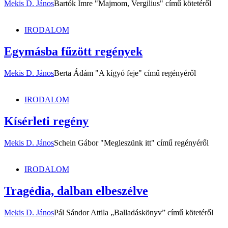
Mekis D. János
Bartók Imre "Majmom, Vergilius" című kötetéről
IRODALOM
Egymásba fűzött regények
Mekis D. János
Berta Ádám "A kígyó feje" című regényéről
IRODALOM
Kísérleti regény
Mekis D. János
Schein Gábor "Megleszünk itt" című regényéről
IRODALOM
Tragédia, dalban elbeszélve
Mekis D. János
Pál Sándor Attila „Balladáskönyv” című kötetéről