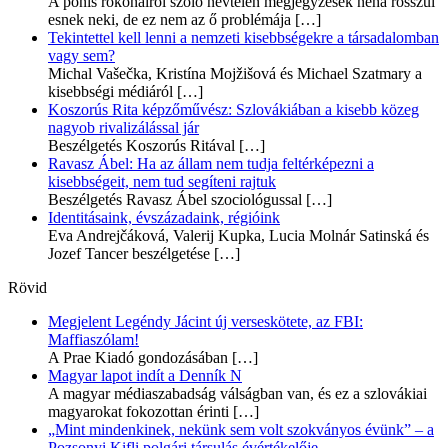
A pónis rokonairól szóló névtelen megjegyzések néha rosszul
esnek neki, de ez nem az ő problémája
[…]
Tekintettel kell lenni a nemzeti kisebbségekre a társadalomban
vagy sem?
Michal Vašečka, Kristína Mojžišová és Michael Szatmary a
kisebbségi médiáról
[…]
Koszorús Rita képzőművész: Szlovákiában a kisebb közeg
nagyob rivalizálással jár
Beszélgetés Koszorús Ritával
[…]
Ravasz Ábel: Ha az állam nem tudja feltérképezni a
kisebbségeit, nem tud segíteni rajtuk
Beszélgetés Ravasz Ábel szociológussal
[…]
Identitásaink, évszázadaink, régióink
Eva Andrejčáková, Valerij Kupka, Lucia Molnár Satinská és
Jozef Tancer beszélgetése
[…]
Rövid
Megjelent Legéndy Jácint új verseskötete, az FBI:
Maffiaszólam!
A Prae Kiadó gondozásában
[…]
Magyar lapot indít a Denník N
A magyar médiaszabadság válságban van, és ez a szlovákiai
magyarokat fokozottan érinti
[…]
„Mint mindenkinek, nekünk sem volt szokványos évünk” – a
Pozsonyi Kifli polgári társulás évértékelője