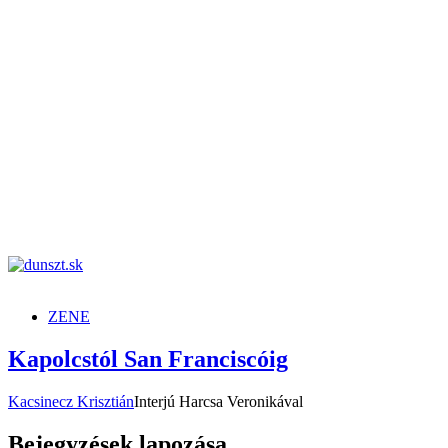
dunszt.sk
kultmag
ZENE
Kapolcstól San Franciscóig
Kacsinecz Krisztián
Interjú Harcsa Veronikával
Bejegyzések lapozása