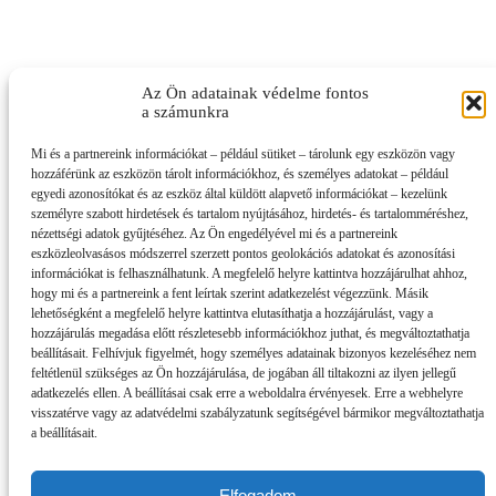
Az Ön adatainak védelme fontos
a számunkra
Mi és a partnereink információkat – például sütiket – tárolunk egy eszközön vagy
hozzáférünk az eszközön tárolt információkhoz, és személyes adatokat – például
egyedi azonosítókat és az eszköz által küldött alapvető információkat – kezelünk
személyre szabott hirdetések és tartalom nyújtásához, hirdetés- és tartalomméréshez,
nézettségi adatok gyűjtéséhez. Az Ön engedélyével mi és a partnereink
eszközleolvasásos módszerrel szerzett pontos geolokációs adatokat és azonosítási
információkat is felhasználhatunk. A megfelelő helyre kattintva hozzájárulhat ahhoz,
hogy mi és a partnereink a fent leírtak szerint adatkezelést végezzünk. Másik
lehetőségként a megfelelő helyre kattintva elutasíthatja a hozzájárulást, vagy a
hozzájárulás megadása előtt részletesebb információkhoz juthat, és megváltoztathatja
beállításait. Felhívjuk figyelmét, hogy személyes adatainak bizonyos kezeléséhez nem
feltétlenül szükséges az Ön hozzájárulása, de jogában áll tiltakozni az ilyen jellegű
adatkezelés ellen. A beállításai csak erre a weboldalra érvényesek. Erre a webhelyre
visszatérve vagy az adatvédelmi szabályzatunk segítségével bármikor megváltoztathatja
a beállításait.
Elfogadom