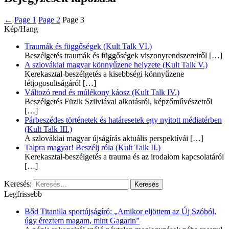
←
Page
1
Page
2
Page
3
Kép/Hang
Traumák és függőségek (Kult Talk VI.)
Beszélgetés traumák és függőségek viszonyrendszereiről
[…]
A szlovákiai magyar könnyűzene helyzete (Kult Talk V.)
Kerekasztal-beszélgetés a kisebbségi könnyűzene
létjogosultságáról
[…]
Változó rend és múlékony káosz (Kult Talk IV.)
Beszélgetés Füzik Szilviával alkotásról, képzőművészetről
[…]
Párbeszédes történetek és határesetek egy nyitott médiatérben
(Kult Talk III.)
A szlovákiai magyar újságírás aktuális perspektívái
[…]
Talpra magyar! Beszélj róla (Kult Talk II.)
Kerekasztal-beszélgetés a trauma és az irodalom kapcsolatáról
[…]
Keresés:
Legfrissebb
Bőd Titanilla sportújságíró: „Amikor eljöttem az Új Szóból,
úgy éreztem magam, mint Gagarin”