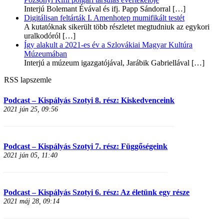
Interjú Bolemant Évával és ifj. Papp Sándorral
[…]
Digitálisan feltárták I. Amenhotep mumifikált testét
A kutatóknak sikerült több részletet megtudniuk az egykori
uralkodóról
[…]
Így alakult a 2021-es év a Szlovákiai Magyar Kultúra
Múzeumában
Interjú a múzeum igazgatójával, Jarábik Gabriellával
[…]
RSS lapszemle
Podcast – Kispályás Szotyi 8. rész: Kiskedvenceink
2021 jún 25, 09:56
Podcast – Kispályás Szotyi 7. rész: Függőségeink
2021 jún 05, 11:40
Podcast – Kispályás Szotyi 6. rész: Az életünk egy része
2021 máj 28, 09:14