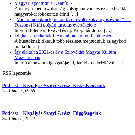
Magyar lapot indít a Denník N
A magyar médiaszabadság válságban van, és ez a szlovákiai
magyarokat fokozottan érinti
[…]
„Mint mindenkinek, nekünk sem volt szokványos évünk” – a
Pozsonyi Kifli polgári társulás évértékelője
Interjú Bolemant Évával és ifj. Papp Sándorral
[…]
Digitálisan feltárták I. Amenhotep mumifikált testét
A kutatóknak sikerült több részletet megtudniuk az egykori
uralkodóról
[…]
Így alakult a 2021-es év a Szlovákiai Magyar Kultúra
Múzeumában
Interjú a múzeum igazgatójával, Jarábik Gabriellával
[…]
RSS lapszemle
Podcast – Kispályás Szotyi 8. rész: Kiskedvenceink
2021 jún 25, 09:56
Podcast – Kispályás Szotyi 7. rész: Függőségeink
2021 jún 05, 11:40