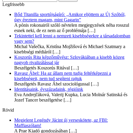
Legfrissebb
Bőd Titanilla sportújságíró: „Amikor eljöttem az Új Szóból,
úgy éreztem magam, mint Gagarin”
A pónis rokonairól szóló névtelen megjegyzések néha rosszul
esnek neki, de ez nem az ő problémája
[…]
Tekintettel kell lenni a nemzeti kisebbségekre a társadalomban
vagy sem?
Michal Vašečka, Kristína Mojžišová és Michael Szatmary a
kisebbségi médiáról
[…]
Koszorús Rita képzőművész: Szlovákiában a kisebb közeg
nagyob rivalizálással jár
Beszélgetés Koszorús Ritával
[…]
Ravasz Ábel: Ha az állam nem tudja feltérképezni a
kisebbségeit, nem tud segíteni rajtuk
Beszélgetés Ravasz Ábel szociológussal
[…]
Identitásaink, évszázadaink, régióink
Eva Andrejčáková, Valerij Kupka, Lucia Molnár Satinská és
Jozef Tancer beszélgetése
[…]
Rövid
Megjelent Legéndy Jácint új verseskötete, az FBI:
Maffiaszólam!
A Prae Kiadó gondozásában
[…]