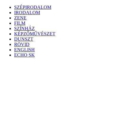
Skip
SZÉPIRODALOM
to
IRODALOM
content
ZENE
FILM
SZÍNHÁZ
KÉPZŐMŰVÉSZET
DUNSZT
RÖVID
ENGLISH
ECHO SK