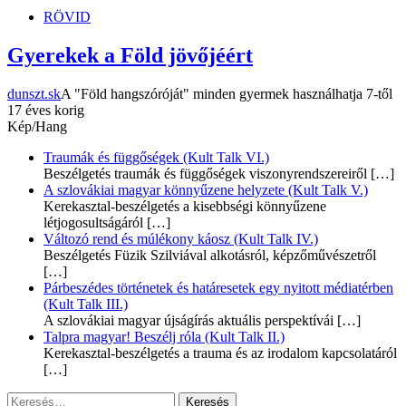
dunszt.sk
kultmag
RÖVID
Gyerekek a Föld jövőjéért
dunszt.sk
A "Föld hangszóróját" minden gyermek használhatja 7-től
17 éves korig
Kép/Hang
Traumák és függőségek (Kult Talk VI.)
Beszélgetés traumák és függőségek viszonyrendszereiről
[…]
A szlovákiai magyar könnyűzene helyzete (Kult Talk V.)
Kerekasztal-beszélgetés a kisebbségi könnyűzene
létjogosultságáról
[…]
Változó rend és múlékony káosz (Kult Talk IV.)
Beszélgetés Füzik Szilviával alkotásról, képzőművészetről
[…]
Párbeszédes történetek és határesetek egy nyitott médiatérben
(Kult Talk III.)
A szlovákiai magyar újságírás aktuális perspektívái
[…]
Talpra magyar! Beszélj róla (Kult Talk II.)
Kerekasztal-beszélgetés a trauma és az irodalom kapcsolatáról
[…]
Keresés: