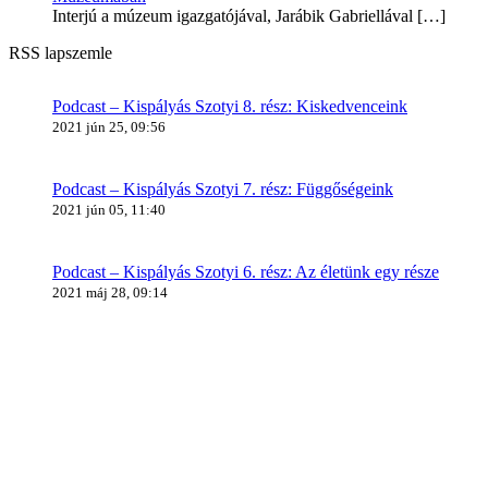
Interjú a múzeum igazgatójával, Jarábik Gabriellával
[…]
RSS lapszemle
Podcast – Kispályás Szotyi 8. rész: Kiskedvenceink
2021 jún 25, 09:56
Podcast – Kispályás Szotyi 7. rész: Függőségeink
2021 jún 05, 11:40
Podcast – Kispályás Szotyi 6. rész: Az életünk egy része
2021 máj 28, 09:14