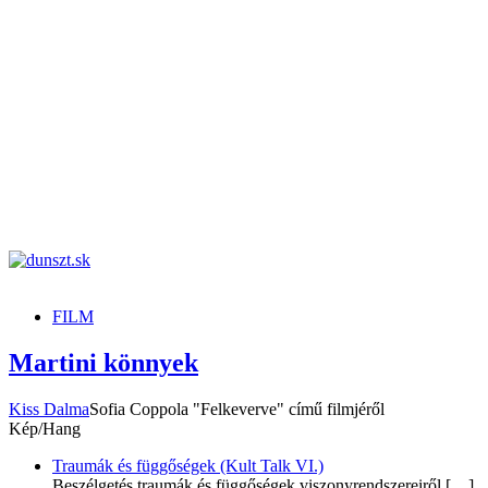
dunszt.sk
kultmag
FILM
Martini könnyek
Kiss Dalma
Sofia Coppola "Felkeverve" című filmjéről
Kép/Hang
Traumák és függőségek (Kult Talk VI.)
Beszélgetés traumák és függőségek viszonyrendszereiről
[…]