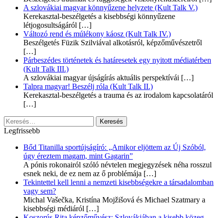
A szlovákiai magyar könnyűzene helyzete (Kult Talk V.)
Kerekasztal-beszélgetés a kisebbségi könnyűzene
létjogosultságáról
[…]
Változó rend és múlékony káosz (Kult Talk IV.)
Beszélgetés Füzik Szilviával alkotásról, képzőművészetről
[…]
Párbeszédes történetek és határesetek egy nyitott médiatérben
(Kult Talk III.)
A szlovákiai magyar újságírás aktuális perspektívái
[…]
Talpra magyar! Beszélj róla (Kult Talk II.)
Kerekasztal-beszélgetés a trauma és az irodalom kapcsolatáról
[…]
Keresés:
Legfrissebb
Bőd Titanilla sportújságíró: „Amikor eljöttem az Új Szóból,
úgy éreztem magam, mint Gagarin”
A pónis rokonairól szóló névtelen megjegyzések néha rosszul
esnek neki, de ez nem az ő problémája
[…]
Tekintettel kell lenni a nemzeti kisebbségekre a társadalomban
vagy sem?
Michal Vašečka, Kristína Mojžišová és Michael Szatmary a
kisebbségi médiáról
[…]
Koszorús Rita képzőművész: Szlovákiában a kisebb közeg