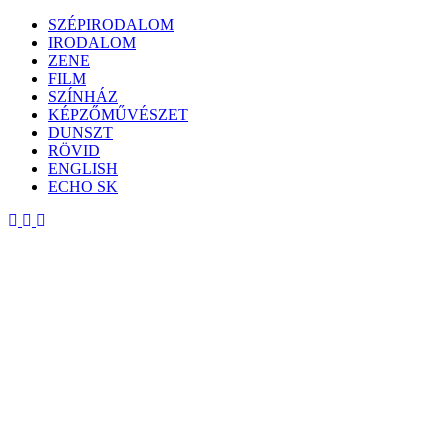
Skip
SZÉPIRODALOM
to
IRODALOM
content
ZENE
FILM
SZÍNHÁZ
KÉPZŐMŰVÉSZET
DUNSZT
RÖVID
ENGLISH
ECHO SK