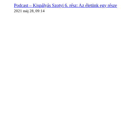
Podcast – Kispályás Szotyi 6. rész: Az életünk egy része
2021 máj 28, 09:14