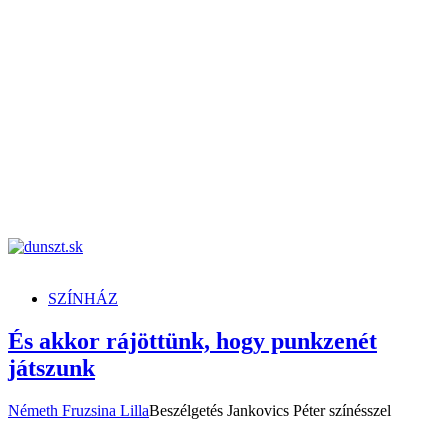
dunszt.sk
kultmag
SZÍNHÁZ
És akkor rájöttünk, hogy punkzenét
játszunk
Németh Fruzsina Lilla
Beszélgetés Jankovics Péter színésszel