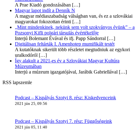
A Prae Kiadó gondozásában
[…]
Magyar lapot indít a Denník N
A magyar médiaszabadság válságban van, és ez a szlovákiai
magyarokat fokozottan érinti
[…]
„Mint mindenkinek, nekünk sem volt szokványos évünk” – a
Pozsonyi Kifli polgári társulás évértékelője
Interjú Bolemant Évával és ifj. Papp Sándorral
[…]
Digitálisan feltárták I. Amenhotep mumifikált testét
A kutatóknak sikerült több részletet megtudniuk az egykori
uralkodóról
[…]
Így alakult a 2021-es év a Szlovákiai Magyar Kultúra
Múzeumában
Interjú a múzeum igazgatójával, Jarábik Gabriellával
[…]
RSS lapszemle
Podcast – Kispályás Szotyi 8. rész: Kiskedvenceink
2021 jún 25, 09:56
Podcast – Kispályás Szotyi 7. rész: Függőségeink
2021 jún 05, 11:40