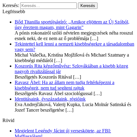
Keresés:
Legfrissebb
Bőd Titanilla sportújságíró: „Amikor eljöttem az Új Szóból,
úgy éreztem magam, mint Gagarin”
A pónis rokonairól szóló névtelen megjegyzések néha rosszul
esnek neki, de ez nem az ő problémája
[…]
Tekintettel kell lenni a nemzeti kisebbségekre a társadalomban
vagy sem?
Michal Vašečka, Kristína Mojžišová és Michael Szatmary a
kisebbségi médiáról
[…]
Koszorús Rita képzőművész: Szlovákiában a kisebb közeg
nagyob rivalizálással jár
Beszélgetés Koszorús Ritával
[…]
Ravasz Ábel: Ha az állam nem tudja feltérképezni a
kisebbségeit, nem tud segíteni rajtuk
Beszélgetés Ravasz Ábel szociológussal
[…]
Identitásaink, évszázadaink, régióink
Eva Andrejčáková, Valerij Kupka, Lucia Molnár Satinská és
Jozef Tancer beszélgetése
[…]
Rövid
Megjelent Legéndy Jácint új verseskötete, az FBI:
Maffiaszólam!