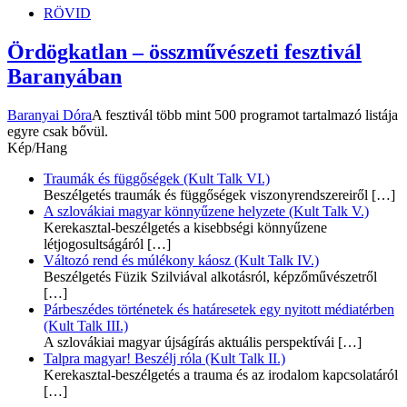
RÖVID
Ördögkatlan – összművészeti fesztivál
Baranyában
Baranyai Dóra
A fesztivál több mint 500 programot tartalmazó listája
egyre csak bővül.
Kép/Hang
Traumák és függőségek (Kult Talk VI.)
Beszélgetés traumák és függőségek viszonyrendszereiről
[…]
A szlovákiai magyar könnyűzene helyzete (Kult Talk V.)
Kerekasztal-beszélgetés a kisebbségi könnyűzene
létjogosultságáról
[…]
Változó rend és múlékony káosz (Kult Talk IV.)
Beszélgetés Füzik Szilviával alkotásról, képzőművészetről
[…]
Párbeszédes történetek és határesetek egy nyitott médiatérben
(Kult Talk III.)
A szlovákiai magyar újságírás aktuális perspektívái
[…]
Talpra magyar! Beszélj róla (Kult Talk II.)
Kerekasztal-beszélgetés a trauma és az irodalom kapcsolatáról
[…]