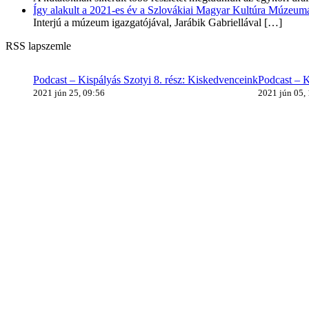
Így alakult a 2021-es év a Szlovákiai Magyar Kultúra Múzeum
Interjú a múzeum igazgatójával, Jarábik Gabriellával
[…]
RSS lapszemle
Podcast – Kispályás Szotyi 8. rész: Kiskedvenceink
Podcast – K
2021 jún 25, 09:56
2021 jún 05,