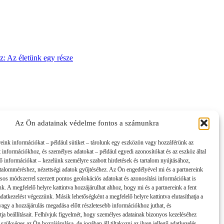
sz: Az életünk egy része
Az Ön adatainak védelme fontos a számunkra
reink információkat – például sütiket – tárolunk egy eszközön vagy hozzáférünk az
t információkhoz, és személyes adatokat – például egyedi azonosítókat és az eszköz által
tő információkat – kezelünk személyre szabott hirdetések és tartalom nyújtásához,
artalomméréshez, nézettségi adatok gyűjtéséhez. Az Ön engedélyével mi és a partnereink
sos módszerrel szerzett pontos geolokációs adatokat és azonosítási információkat is
nk. A megfelelő helyre kattintva hozzájárulhat ahhoz, hogy mi és a partnereink a fent
 adatkezelést végezzünk. Másik lehetőségként a megfelelő helyre kattintva elutasíthatja a
 vagy a hozzájárulás megadása előtt részletesebb információkhoz juthat, és
tja beállításait. Felhívjuk figyelmét, hogy személyes adatainak bizonyos kezeléséhez
 szükséges az Ön hozzájárulása, de jogában áll tiltakozni az ilyen jellegű adatkezelés