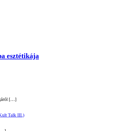
a esztétikája
gáról
[…]
ult Talk III.)
…]