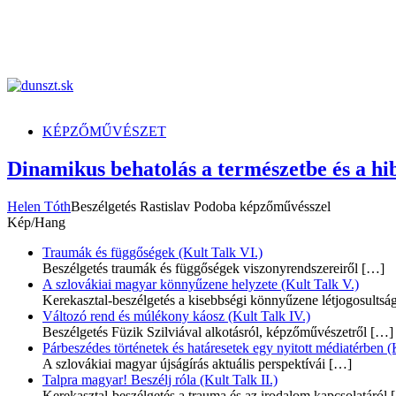
dunszt.sk
kultmag
KÉPZŐMŰVÉSZET
Dinamikus behatolás a természetbe és a hib
Helen Tóth
Beszélgetés Rastislav Podoba képzőművésszel
Kép/Hang
Traumák és függőségek (Kult Talk VI.)
Beszélgetés traumák és függőségek viszonyrendszereiről
[…]
A szlovákiai magyar könnyűzene helyzete (Kult Talk V.)
Kerekasztal-beszélgetés a kisebbségi könnyűzene létjogosultsá
Változó rend és múlékony káosz (Kult Talk IV.)
Beszélgetés Füzik Szilviával alkotásról, képzőművészetről
[…]
Párbeszédes történetek és határesetek egy nyitott médiatérben (K
A szlovákiai magyar újságírás aktuális perspektívái
[…]
Talpra magyar! Beszélj róla (Kult Talk II.)
Kerekasztal-beszélgetés a trauma és az irodalom kapcsolatáról
[