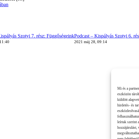
ában
ispályás Szotyi 7. rész: Függőségeink
Podcast – Kispályás Szotyi 6. ré
 11:40
2021 máj 28, 09:14
Mi és a partne
eszközön tárol
küldött alapve
hirdetés- és t
eszközleolvasá
felhasználhatu
leírtak szerint
hozzájárulást,
megváltoztatha
nem feltétlenül