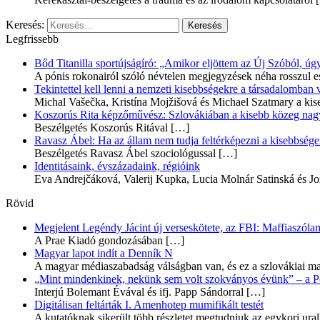
Keresés:
Legfrissebb
Bőd Titanilla sportújságíró: „Amikor eljöttem az Új Szóból, 
A pónis rokonairól szóló névtelen megjegyzések néha rosszul e
Tekintettel kell lenni a nemzeti kisebbségekre a társadalomban
Michal Vašečka, Kristína Mojžišová és Michael Szatmary a kis
Koszorús Rita képzőművész: Szlovákiában a kisebb közeg nagyo
Beszélgetés Koszorús Ritával
[…]
Ravasz Ábel: Ha az állam nem tudja feltérképezni a kisebbségeit
Beszélgetés Ravasz Ábel szociológussal
[…]
Identitásaink, évszázadaink, régióink
Eva Andrejčáková, Valerij Kupka, Lucia Molnár Satinská és Jo
Rövid
Megjelent Legéndy Jácint új verseskötete, az FBI: Maffiaszóla
A Prae Kiadó gondozásában
[…]
Magyar lapot indít a Denník N
A magyar médiaszabadság válságban van, és ez a szlovákiai ma
„Mint mindenkinek, nekünk sem volt szokványos évünk” – a Pozs
Interjú Bolemant Évával és ifj. Papp Sándorral
[…]
Digitálisan feltárták I. Amenhotep mumifikált testét
A kutatóknak sikerült több részletet megtudniuk az egykori ur