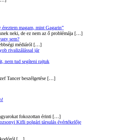
úgy éreztem magam, mint Gagarin”
snek neki, de ez nem az ő problémája
[…]
 vagy sem?
ebbségi médiáról
[…]
b rivalizálással jár
, nem tud segíteni rajtuk
zef Tancer beszélgetése
[…]
m!
gyarokat fokozottan érinti
[…]
onyi Kifli polgári társulás évértékelője
alkodóról
[…]