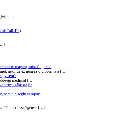
gáról
[…]
ult Talk III.)
…]
úgy éreztem magam, mint Gagarin”
snek neki, de ez nem az ő problémája
[…]
 vagy sem?
ebbségi médiáról
[…]
b rivalizálással jár
, nem tud segíteni rajtuk
zef Tancer beszélgetése
[…]