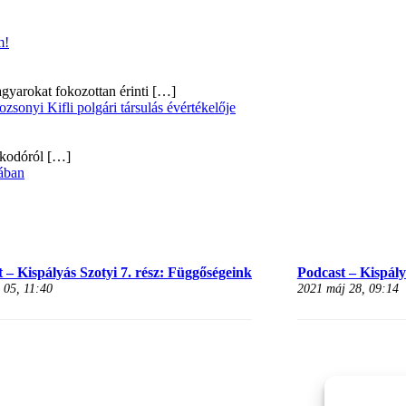
m!
gyarokat fokozottan érinti
[…]
onyi Kifli polgári társulás évértékelője
alkodóról
[…]
ában
 – Kispályás Szotyi 7. rész: Függőségeink
Podcast – Kispályá
 05, 11:40
2021 máj 28, 09:14