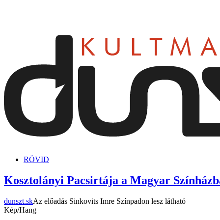
dunszt.sk
kultmag
RÖVID
Kosztolányi Pacsirtája a Magyar Színház
dunszt.sk
Az előadás Sinkovits Imre Színpadon lesz látható
Kép/Hang