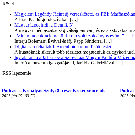
Rövid
Megjelent Legéndy Jácint új verseskötete, az FBI: Maffiaszóla
A Prae Kiadó gondozásában
[…]
Magyar lapot indít a Denník N
A magyar médiaszabadság válságban van, és ez a szlovákiai ma
„Mint mindenkinek, nekünk sem volt szokványos évünk” – a Pozs
Interjú Bolemant Évával és ifj. Papp Sándorral
[…]
Digitálisan feltárták I. Amenhotep mumifikált testét
A kutatóknak sikerült több részletet megtudniuk az egykori ur
Így alakult a 2021-es év a Szlovákiai Magyar Kultúra Múzeum
Interjú a múzeum igazgatójával, Jarábik Gabriellával
[…]
RSS lapszemle
Podcast – Kispályás Szotyi 8. rész: Kiskedvenceink
Podcast
2021 jún 25, 09:56
2021 jún