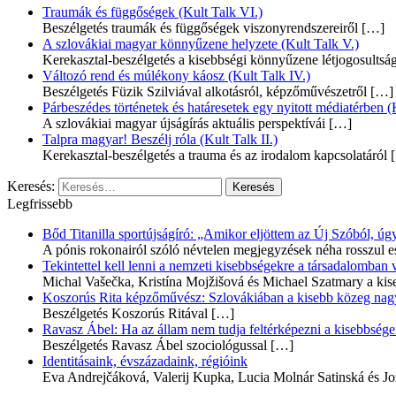
Traumák és függőségek (Kult Talk VI.)
Beszélgetés traumák és függőségek viszonyrendszereiről
[…]
A szlovákiai magyar könnyűzene helyzete (Kult Talk V.)
Kerekasztal-beszélgetés a kisebbségi könnyűzene létjogosultsá
Változó rend és múlékony káosz (Kult Talk IV.)
Beszélgetés Füzik Szilviával alkotásról, képzőművészetről
[…]
Párbeszédes történetek és határesetek egy nyitott médiatérben (K
A szlovákiai magyar újságírás aktuális perspektívái
[…]
Talpra magyar! Beszélj róla (Kult Talk II.)
Kerekasztal-beszélgetés a trauma és az irodalom kapcsolatáról
[
Keresés:
Legfrissebb
Bőd Titanilla sportújságíró: „Amikor eljöttem az Új Szóból, 
A pónis rokonairól szóló névtelen megjegyzések néha rosszul e
Tekintettel kell lenni a nemzeti kisebbségekre a társadalomban
Michal Vašečka, Kristína Mojžišová és Michael Szatmary a kis
Koszorús Rita képzőművész: Szlovákiában a kisebb közeg nagyo
Beszélgetés Koszorús Ritával
[…]
Ravasz Ábel: Ha az állam nem tudja feltérképezni a kisebbségeit
Beszélgetés Ravasz Ábel szociológussal
[…]
Identitásaink, évszázadaink, régióink
Eva Andrejčáková, Valerij Kupka, Lucia Molnár Satinská és Jo