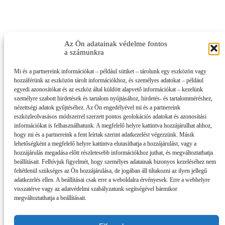
Az Ön adatainak védelme fontos
a számunkra
Mi és a partnereink információkat – például sütiket – tárolunk egy eszközön vagy
hozzáférünk az eszközön tárolt információkhoz, és személyes adatokat – például
egyedi azonosítókat és az eszköz által küldött alapvető információkat – kezelünk
személyre szabott hirdetések és tartalom nyújtásához, hirdetés- és tartalomméréshez,
nézettségi adatok gyűjtéséhez. Az Ön engedélyével mi és a partnereink
eszközleolvasásos módszerrel szerzett pontos geolokációs adatokat és azonosítási
információkat is felhasználhatunk. A megfelelő helyre kattintva hozzájárulhat ahhoz,
hogy mi és a partnereink a fent leírtak szerint adatkezelést végezzünk. Másik
lehetőségként a megfelelő helyre kattintva elutasíthatja a hozzájárulást, vagy a
hozzájárulás megadása előtt részletesebb információkhoz juthat, és megváltoztathatja
beállításait. Felhívjuk figyelmét, hogy személyes adatainak bizonyos kezeléséhez nem
feltétlenül szükséges az Ön hozzájárulása, de jogában áll tiltakozni az ilyen jellegű
adatkezelés ellen. A beállításai csak erre a weboldalra érvényesek. Erre a webhelyre
visszatérve vagy az adatvédelmi szabályzatunk segítségével bármikor
megváltoztathatja a beállításait.