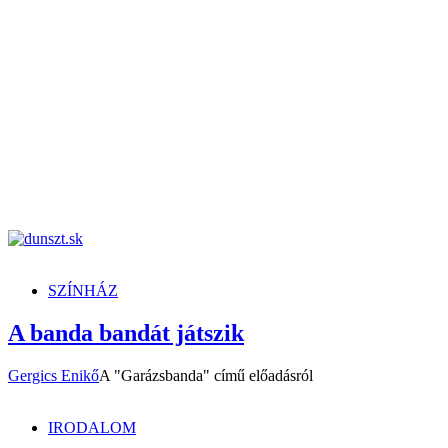
dunszt.sk
kultmag
SZÍNHÁZ
A banda bandát játszik
Gergics Enikő
A "Garázsbanda" című előadásról
IRODALOM