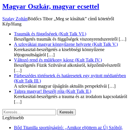
Magyar Oszkár, magyar ecsettel
Szalay Zoltán
Bödőcs Tibor „Meg se kínáltak” című kötetéről
Kép/Hang
Traumák és függőségek (Kult Talk VI.)
Beszélgetés traumák és függőségek viszonyrendszereiről
[…]
A szlovákiai magyar könnyűzene helyzete (Kult Talk V.)
Kerekasztal-beszélgetés a kisebbségi könnyűzene
létjogosultságáról
[…]
Változó rend és múlékony káosz (Kult Talk IV.)
Beszélgetés Füzik Szilviával alkotásról, képzőművészetről
[…]
Párbeszédes történetek és határesetek egy nyitott médiatérben
(Kult Talk III.)
A szlovákiai magyar újságírás aktuális perspektívái
[…]
Talpra magyar! Beszélj róla (Kult Talk II.)
Kerekasztal-beszélgetés a trauma és az irodalom kapcsolatáról
[…]
Keresés:
Legfrissebb
Bőd Titanilla sportújságíró: „Amikor eljöttem az Új Szóból,