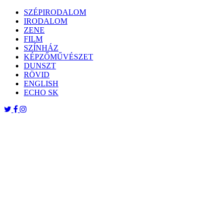
Skip
SZÉPIRODALOM
to
IRODALOM
content
ZENE
FILM
SZÍNHÁZ
KÉPZŐMŰVÉSZET
DUNSZT
RÖVID
ENGLISH
ECHO SK