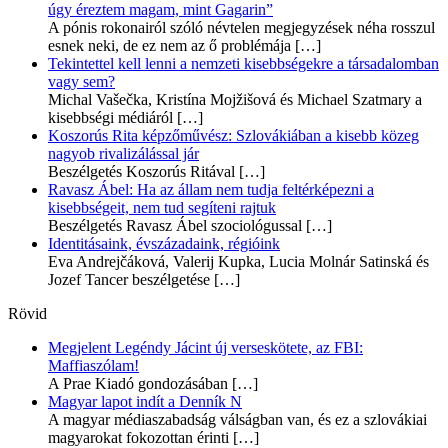
úgy éreztem magam, mint Gagarin”
A pónis rokonairól szóló névtelen megjegyzések néha rosszul
esnek neki, de ez nem az ő problémája
[…]
Tekintettel kell lenni a nemzeti kisebbségekre a társadalomban
vagy sem?
Michal Vašečka, Kristína Mojžišová és Michael Szatmary a
kisebbségi médiáról
[…]
Koszorús Rita képzőművész: Szlovákiában a kisebb közeg
nagyob rivalizálással jár
Beszélgetés Koszorús Ritával
[…]
Ravasz Ábel: Ha az állam nem tudja feltérképezni a
kisebbségeit, nem tud segíteni rajtuk
Beszélgetés Ravasz Ábel szociológussal
[…]
Identitásaink, évszázadaink, régióink
Eva Andrejčáková, Valerij Kupka, Lucia Molnár Satinská és
Jozef Tancer beszélgetése
[…]
Rövid
Megjelent Legéndy Jácint új verseskötete, az FBI:
Maffiaszólam!
A Prae Kiadó gondozásában
[…]
Magyar lapot indít a Denník N
A magyar médiaszabadság válságban van, és ez a szlovákiai
magyarokat fokozottan érinti
[…]