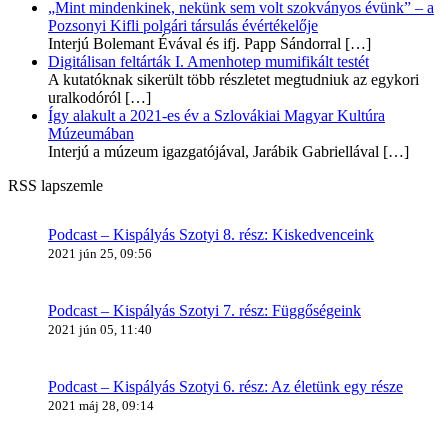
„Mint mindenkinek, nekünk sem volt szokványos évünk” – a
Pozsonyi Kifli polgári társulás évértékelője
Interjú Bolemant Évával és ifj. Papp Sándorral
[…]
Digitálisan feltárták I. Amenhotep mumifikált testét
A kutatóknak sikerült több részletet megtudniuk az egykori
uralkodóról
[…]
Így alakult a 2021-es év a Szlovákiai Magyar Kultúra
Múzeumában
Interjú a múzeum igazgatójával, Jarábik Gabriellával
[…]
RSS lapszemle
Podcast – Kispályás Szotyi 8. rész: Kiskedvenceink
2021 jún 25, 09:56
Podcast – Kispályás Szotyi 7. rész: Függőségeink
2021 jún 05, 11:40
Podcast – Kispályás Szotyi 6. rész: Az életünk egy része
2021 máj 28, 09:14