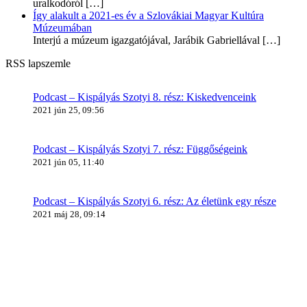
uralkodóról
[…]
Így alakult a 2021-es év a Szlovákiai Magyar Kultúra
Múzeumában
Interjú a múzeum igazgatójával, Jarábik Gabriellával
[…]
RSS lapszemle
Podcast – Kispályás Szotyi 8. rész: Kiskedvenceink
2021 jún 25, 09:56
Podcast – Kispályás Szotyi 7. rész: Függőségeink
2021 jún 05, 11:40
Podcast – Kispályás Szotyi 6. rész: Az életünk egy része
2021 máj 28, 09:14