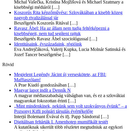
Michal Vašečka, Kristína Mojžišová és Michael Szatmary a
kisebbségi médiáról
[…]
Koszorús Rita képzőművész: Szlovákiában a kisebb közeg
nagyob rivalizálással jár
Beszélgetés Koszorús Ritával
[…]
Ravasz Ábel: Ha az állam nem tudja feltérképezni a
kisebbségeit, nem tud segíteni rajtuk
Beszélgetés Ravasz Ábel szociológussal
[…]
Identitásaink, évszázadaink, régióink
Eva Andrejčáková, Valerij Kupka, Lucia Molnár Satinská és
Jozef Tancer beszélgetése
[…]
Rövid
Megjelent Legéndy Jácint új verseskötete, az FBI:
Maffiaszólam!
A Prae Kiadó gondozásában
[…]
Magyar lapot indít a Denník N
A magyar médiaszabadság válságban van, és ez a szlovákiai
magyarokat fokozottan érinti
[…]
„Mint mindenkinek, nekünk sem volt szokványos évünk” – a
Pozsonyi Kifli polgári társulás évértékelője
Interjú Bolemant Évával és ifj. Papp Sándorral
[…]
Digitálisan feltárták I. Amenhotep mumifikált testét
A kutatóknak sikerült több részletet megtudniuk az egykori