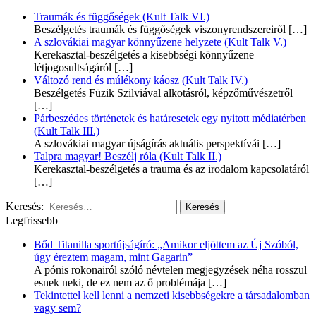
Traumák és függőségek (Kult Talk VI.)
Beszélgetés traumák és függőségek viszonyrendszereiről
[…]
A szlovákiai magyar könnyűzene helyzete (Kult Talk V.)
Kerekasztal-beszélgetés a kisebbségi könnyűzene
létjogosultságáról
[…]
Változó rend és múlékony káosz (Kult Talk IV.)
Beszélgetés Füzik Szilviával alkotásról, képzőművészetről
[…]
Párbeszédes történetek és határesetek egy nyitott médiatérben
(Kult Talk III.)
A szlovákiai magyar újságírás aktuális perspektívái
[…]
Talpra magyar! Beszélj róla (Kult Talk II.)
Kerekasztal-beszélgetés a trauma és az irodalom kapcsolatáról
[…]
Keresés:
Legfrissebb
Bőd Titanilla sportújságíró: „Amikor eljöttem az Új Szóból,
úgy éreztem magam, mint Gagarin”
A pónis rokonairól szóló névtelen megjegyzések néha rosszul
esnek neki, de ez nem az ő problémája
[…]
Tekintettel kell lenni a nemzeti kisebbségekre a társadalomban
vagy sem?