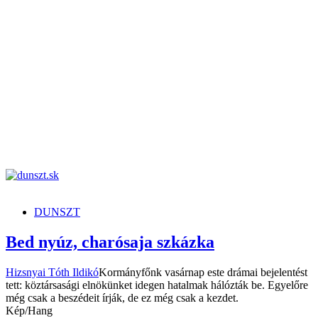
dunszt.sk
kultmag
DUNSZT
Bed nyúz, charósaja szkázka
Hizsnyai Tóth Ildikó
Kormányfőnk vasárnap este drámai bejelentést
tett: köztársasági elnökünket idegen hatalmak hálózták be. Egyelőre
még csak a beszédeit írják, de ez még csak a kezdet.
Kép/Hang