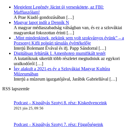
Megjelent Legéndy Jácint új verseskötete, az FBI:
Maffiaszólam!
A Prae Kiadó gondozásában
[…]
Magyar lapot indít a Denník N
A magyar médiaszabadság válságban van, és ez a szlovákiai
magyarokat fokozottan érinti
[…]
„Mint mindenkinek, nekünk sem volt szokványos évünk” – a
Pozsonyi Kifli polgári társulás évértékelője
Interjú Bolemant Évával és ifj. Papp Sándorral
[…]
Digitálisan feltárták I. Amenhotep mumifikált testét
A kutatóknak sikerült több részletet megtudniuk az egykori
uralkodóról
[…]
Így alakult a 2021-es év a Szlovákiai Magyar Kultúra
Múzeumában
Interjú a múzeum igazgatójával, Jarábik Gabriellával
[…]
RSS lapszemle
Podcast – Kispályás Szotyi 8. rész: Kiskedvenceink
2021 jún 25, 09:56
Podcast – Kispályás Szotyi 7. rész: Függőségeink