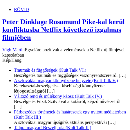
RÖVID
Peter Dinklage Rosamund Pike-kal kerül
konfliktusba Netflix következő izgalmas
filmjében
Vigh Martin
Egyelőre pozitívak a vélemények a Netflix új filmjével
kapsolatban
Kép/Hang
Traumák és függőségek (Kult Talk VI.)
Beszélgetés traumák és függőségek viszonyrendszereiről
[…]
A szlovákiai magyar könnyűzene helyzete (Kult Talk V.)
Kerekasztal-beszélgetés a kisebbségi könnyűzene
létjogosultságáról
[…]
Változó rend és múlékony káosz (Kult Talk IV.)
Beszélgetés Füzik Szilviával alkotásról, képzőművészetről
[…]
Párbeszédes történetek és határesetek egy nyitott médiatérben
(Kult Talk III.)
A szlovákiai magyar újságírás aktuális perspektívái
[…]
Talpra magyar! Beszélj róla (Kult Talk II.)