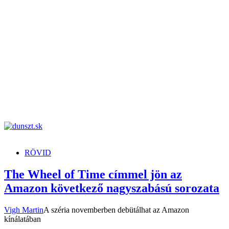
dunszt.sk
kultmag
RÖVID
The Wheel of Time címmel jön az
Amazon következő nagyszabású sorozata
Vigh Martin
A széria novemberben debütálhat az Amazon
kínálatában