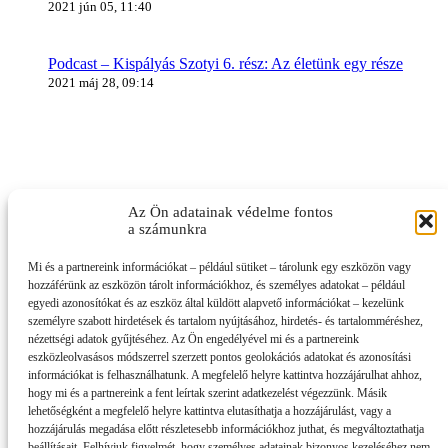
2021 jún 05, 11:40
Podcast – Kispályás Szotyi 6. rész: Az életünk egy része
2021 máj 28, 09:14
Az Ön adatainak védelme fontos
a számunkra
Mi és a partnereink információkat – például sütiket – tárolunk egy eszközön vagy
hozzáférünk az eszközön tárolt információkhoz, és személyes adatokat – például
egyedi azonosítókat és az eszköz által küldött alapvető információkat – kezelünk
személyre szabott hirdetések és tartalom nyújtásához, hirdetés- és tartalomméréshez,
nézettségi adatok gyűjtéséhez. Az Ön engedélyével mi és a partnereink
eszközleolvasásos módszerrel szerzett pontos geolokációs adatokat és azonosítási
információkat is felhasználhatunk. A megfelelő helyre kattintva hozzájárulhat ahhoz,
hogy mi és a partnereink a fent leírtak szerint adatkezelést végezzünk. Másik
lehetőségként a megfelelő helyre kattintva elutasíthatja a hozzájárulást, vagy a
hozzájárulás megadása előtt részletesebb információkhoz juthat, és megváltoztathatja
beállításait. Felhívjuk figyelmét, hogy személyes adatainak bizonyos kezeléséhez nem