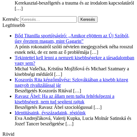
Kerekasztal-beszélgetés a trauma és az irodalom kapcsolatáról
[…]
Keresés:
Legfrissebb
Bőd Titanilla sportújságíró: „Amikor eljöttem az Új Szóból,
úgy éreztem magam, mint Gagarin”
A pónis rokonairól szóló névtelen megjegyzések néha rosszul
esnek neki, de ez nem az ő problémája
[…]
Tekintettel kell lenni a nemzeti kisebbségekre a társadalomban
vagy sem?
Michal Vašečka, Kristína Mojžišová és Michael Szatmary a
kisebbségi médiáról
[…]
Koszorús Rita képzőművész: Szlovákiában a kisebb közeg
nagyob rivalizálással jár
Beszélgetés Koszorús Ritával
[…]
Ravasz Ábel: Ha az állam nem tudja feltérképezni a
kisebbségeit, nem tud segíteni rajtuk
Beszélgetés Ravasz Ábel szociológussal
[…]
Identitásaink, évszázadaink, régióink
Eva Andrejčáková, Valerij Kupka, Lucia Molnár Satinská és
Jozef Tancer beszélgetése
[…]
Rövid