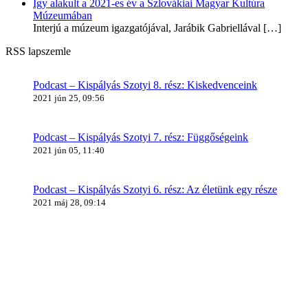
Így alakult a 2021-es év a Szlovákiai Magyar Kultúra
Múzeumában
Interjú a múzeum igazgatójával, Jarábik Gabriellával
[…]
RSS lapszemle
Podcast – Kispályás Szotyi 8. rész: Kiskedvenceink
2021 jún 25, 09:56
Podcast – Kispályás Szotyi 7. rész: Függőségeink
2021 jún 05, 11:40
Podcast – Kispályás Szotyi 6. rész: Az életünk egy része
2021 máj 28, 09:14