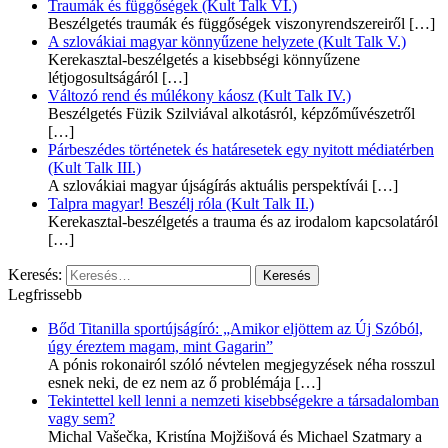
Traumák és függőségek (Kult Talk VI.)
Beszélgetés traumák és függőségek viszonyrendszereiről
[…]
A szlovákiai magyar könnyűzene helyzete (Kult Talk V.)
Kerekasztal-beszélgetés a kisebbségi könnyűzene
létjogosultságáról
[…]
Változó rend és múlékony káosz (Kult Talk IV.)
Beszélgetés Füzik Szilviával alkotásról, képzőművészetről
[…]
Párbeszédes történetek és határesetek egy nyitott médiatérben
(Kult Talk III.)
A szlovákiai magyar újságírás aktuális perspektívái
[…]
Talpra magyar! Beszélj róla (Kult Talk II.)
Kerekasztal-beszélgetés a trauma és az irodalom kapcsolatáról
[…]
Keresés:
Legfrissebb
Bőd Titanilla sportújságíró: „Amikor eljöttem az Új Szóból,
úgy éreztem magam, mint Gagarin”
A pónis rokonairól szóló névtelen megjegyzések néha rosszul
esnek neki, de ez nem az ő problémája
[…]
Tekintettel kell lenni a nemzeti kisebbségekre a társadalomban
vagy sem?
Michal Vašečka, Kristína Mojžišová és Michael Szatmary a