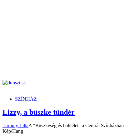
dunszt.sk
kultmag
SZÍNHÁZ
Lizzy, a büszke tündér
Turbuly Lilla
A "Büszkeség és balítélet" a Centrál Színházban
Kép/Hang