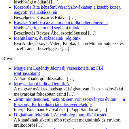
kisebbségi médiáról
[…]
Koszorús Rita képzőművész: Szlovákiában a kisebb közeg
nagyob rivalizálással jár
Beszélgetés Koszorús Ritával
[…]
Ravasz Ábel: Ha az állam nem tudja feltérképezni a
kisebbségeit, nem tud segíteni rajtuk
Beszélgetés Ravasz Ábel szociológussal
[…]
Identitásaink, évszázadaink, régióink
Eva Andrejčáková, Valerij Kupka, Lucia Molnár Satinská és
Jozef Tancer beszélgetése
[…]
Rövid
Megjelent Legéndy Jácint új verseskötete, az FBI:
Maffiaszólam!
A Prae Kiadó gondozásában
[…]
Magyar lapot indít a Denník N
A magyar médiaszabadság válságban van, és ez a szlovákiai
magyarokat fokozottan érinti
[…]
„Mint mindenkinek, nekünk sem volt szokványos évünk” – a
Pozsonyi Kifli polgári társulás évértékelője
Interjú Bolemant Évával és ifj. Papp Sándorral
[…]
Digitálisan feltárták I. Amenhotep mumifikált testét
A kutatóknak sikerült több részletet megtudniuk az egykori
uralkodóról
[…]