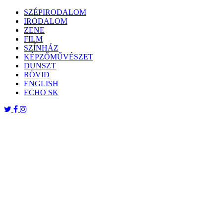
Skip
SZÉPIRODALOM
to
IRODALOM
content
ZENE
FILM
SZÍNHÁZ
KÉPZŐMŰVÉSZET
DUNSZT
RÖVID
ENGLISH
ECHO SK