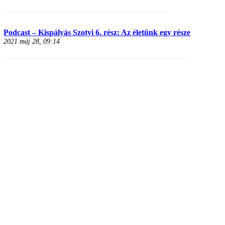
Podcast – Kispályás Szotyi 6. rész: Az életünk egy része
2021 máj 28, 09:14