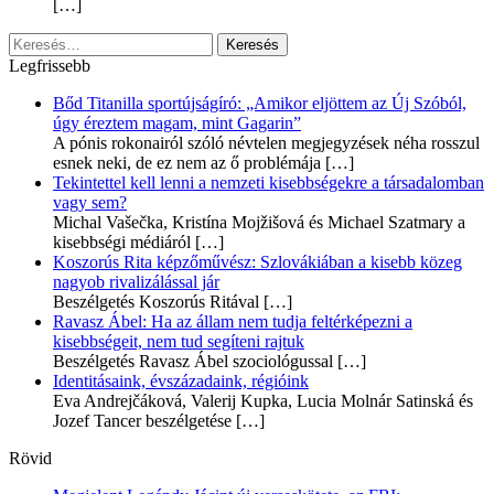
[…]
Keresés:
Legfrissebb
Bőd Titanilla sportújságíró: „Amikor eljöttem az Új Szóból,
úgy éreztem magam, mint Gagarin”
A pónis rokonairól szóló névtelen megjegyzések néha rosszul
esnek neki, de ez nem az ő problémája
[…]
Tekintettel kell lenni a nemzeti kisebbségekre a társadalomban
vagy sem?
Michal Vašečka, Kristína Mojžišová és Michael Szatmary a
kisebbségi médiáról
[…]
Koszorús Rita képzőművész: Szlovákiában a kisebb közeg
nagyob rivalizálással jár
Beszélgetés Koszorús Ritával
[…]
Ravasz Ábel: Ha az állam nem tudja feltérképezni a
kisebbségeit, nem tud segíteni rajtuk
Beszélgetés Ravasz Ábel szociológussal
[…]
Identitásaink, évszázadaink, régióink
Eva Andrejčáková, Valerij Kupka, Lucia Molnár Satinská és
Jozef Tancer beszélgetése
[…]
Rövid