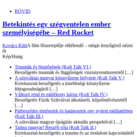
dunszt.sk
kultmag
RÖVID
Betekintés egy szégyentelen ember
személyiségébe – Red Rocket
Kovács Kitti
A film főszereplője elítélendő – mégis lenyűgöző nézni
őt
Kép/Hang
Traumák és függőségek (Kult Talk VI.)
Beszélgetés traumák és függőségek viszonyrendszereiről
[…]
A szlovákiai magyar könnyűzene helyzete (Kult Talk V.)
Kerekasztal-beszélgetés a kisebbségi könnyűzene
létjogosultságáról
[…]
Változó rend és múlékony káosz (Kult Talk IV.)
Beszélgetés Füzik Szilviával alkotásról, képzőművészetről
[…]
Párbeszédes történetek és határesetek egy nyitott médiatérben
(Kult Talk III.)
A szlovákiai magyar újságírás aktuális perspektívái
[…]
Talpra magyar! Beszélj róla (Kult Talk II.)
Kerekasztal-beszélgetés a trauma és az irodalom kapcsolatáról