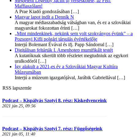
Megjelent Legéndy Jácint új verseskötete, az FBI:
Maffiaszólam!
A Prae Kiadó gondozásában
[…]
Magyar lapot indít a Denník N
A magyar médiaszabadság válságban van, és ez a szlovákiai
magyarokat fokozottan érinti
[…]
„Mint mindenkinek, nekünk sem volt szokványos évünk” – a
Pozsonyi Kifli polgári társulás évértékelője
Interjú Bolemant Évával és ifj. Papp Sándorral
[…]
Digitálisan feltárták I. Amenhotep mumifikált testét
A kutatóknak sikerült több részletet megtudniuk az egykori
uralkodóról
[…]
Így alakult a 2021-es év a Szlovákiai Magyar Kultúra
Múzeumában
Interjú a múzeum igazgatójával, Jarábik Gabriellával
[…]
RSS lapszemle
Podcast – Kispályás Szotyi 8. rész: Kiskedvenceink
2021 jún 25, 09:56
Podcast – Kispályás Szotyi 7. rész: Függőségeink
2021 jún 05, 11:40