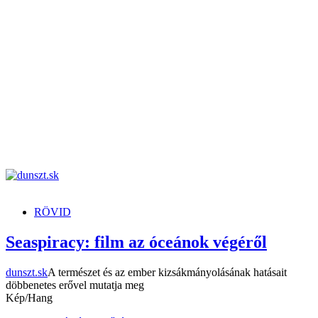
dunszt.sk
kultmag
RÖVID
Seaspiracy: film az óceánok végéről
dunszt.sk
A természet és az ember kizsákmányolásának hatásait
döbbenetes erővel mutatja meg
Kép/Hang