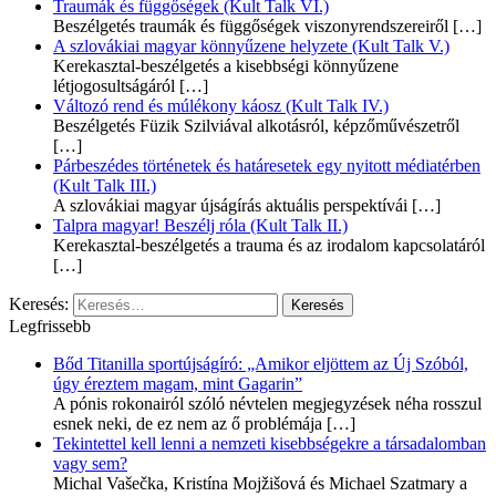
Traumák és függőségek (Kult Talk VI.)
Beszélgetés traumák és függőségek viszonyrendszereiről
[…]
A szlovákiai magyar könnyűzene helyzete (Kult Talk V.)
Kerekasztal-beszélgetés a kisebbségi könnyűzene
létjogosultságáról
[…]
Változó rend és múlékony káosz (Kult Talk IV.)
Beszélgetés Füzik Szilviával alkotásról, képzőművészetről
[…]
Párbeszédes történetek és határesetek egy nyitott médiatérben
(Kult Talk III.)
A szlovákiai magyar újságírás aktuális perspektívái
[…]
Talpra magyar! Beszélj róla (Kult Talk II.)
Kerekasztal-beszélgetés a trauma és az irodalom kapcsolatáról
[…]
Keresés:
Legfrissebb
Bőd Titanilla sportújságíró: „Amikor eljöttem az Új Szóból,
úgy éreztem magam, mint Gagarin”
A pónis rokonairól szóló névtelen megjegyzések néha rosszul
esnek neki, de ez nem az ő problémája
[…]
Tekintettel kell lenni a nemzeti kisebbségekre a társadalomban
vagy sem?
Michal Vašečka, Kristína Mojžišová és Michael Szatmary a