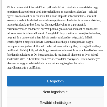
Mi és a partnereink információkat – például sütiket – tárolunk egy eszközön vagy
hozzáférünk az eszközön tárolt információkhoz, és személyes adatokat – például
egyedi azonosítókat és az eszköz által küldött alapvető információkat – kezelünk
személyre szabott hirdetések és tartalom nyújtásához, hirdetés- és tartalomméréshez,
nézettségi adatok gyűjtéséhez. Az Ön engedélyével mi és a partnereink
eszközleolvasásos módszerrel szerzett pontos geolokációs adatokat és azonosítási
információkat is felhasználhatunk. A megfelelő helyre kattintva hozzájárulhat ahhoz,
hogy mi és a partnereink a fent leírtak szerint adatkezelést végezzünk. Másik
lehetőségként a megfelelő helyre kattintva elutasíthatja a hozzájárulást, vagy a
hozzájárulás megadása előtt részletesebb információkhoz juthat, és megváltoztathatja
beállításait. Felhívjuk figyelmét, hogy személyes adatainak bizonyos kezeléséhez nem
feltétlenül szükséges az Ön hozzájárulása, de jogában áll tiltakozni az ilyen jellegű
adatkezelés ellen. A beállításai csak erre a weboldalra érvényesek. Erre a webhelyre
visszatérve vagy az adatvédelmi szabályzatunk segítségével bármikor
megváltoztathatja a beállításait.
Elfogadom
Impresszum
Nem fogadom el
Partnereink
Szerzői jogok, adatvédelem
RSS
További lehetőségek