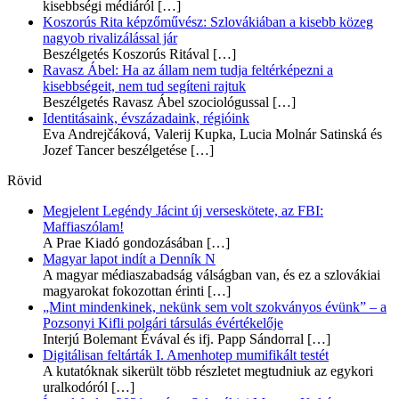
kisebbségi médiáról
[…]
Koszorús Rita képzőművész: Szlovákiában a kisebb közeg
nagyob rivalizálással jár
Beszélgetés Koszorús Ritával
[…]
Ravasz Ábel: Ha az állam nem tudja feltérképezni a
kisebbségeit, nem tud segíteni rajtuk
Beszélgetés Ravasz Ábel szociológussal
[…]
Identitásaink, évszázadaink, régióink
Eva Andrejčáková, Valerij Kupka, Lucia Molnár Satinská és
Jozef Tancer beszélgetése
[…]
Rövid
Megjelent Legéndy Jácint új verseskötete, az FBI:
Maffiaszólam!
A Prae Kiadó gondozásában
[…]
Magyar lapot indít a Denník N
A magyar médiaszabadság válságban van, és ez a szlovákiai
magyarokat fokozottan érinti
[…]
„Mint mindenkinek, nekünk sem volt szokványos évünk” – a
Pozsonyi Kifli polgári társulás évértékelője
Interjú Bolemant Évával és ifj. Papp Sándorral
[…]
Digitálisan feltárták I. Amenhotep mumifikált testét
A kutatóknak sikerült több részletet megtudniuk az egykori
uralkodóról
[…]