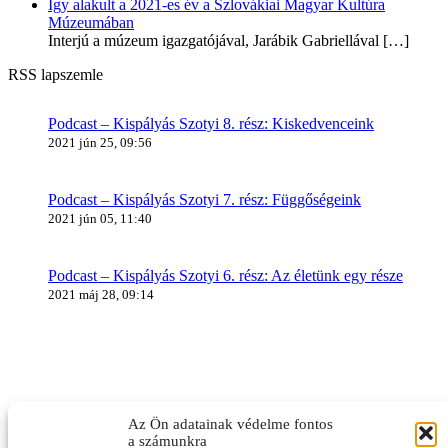
Így alakult a 2021-es év a Szlovákiai Magyar Kultúra
Múzeumában
Interjú a múzeum igazgatójával, Jarábik Gabriellával
[…]
RSS lapszemle
Podcast – Kispályás Szotyi 8. rész: Kiskedvenceink
2021 jún 25, 09:56
Podcast – Kispályás Szotyi 7. rész: Függőségeink
2021 jún 05, 11:40
Podcast – Kispályás Szotyi 6. rész: Az életünk egy része
2021 máj 28, 09:14
Az Ön adatainak védelme fontos
a számunkra