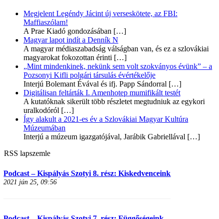
Megjelent Legéndy Jácint új verseskötete, az FBI:
Maffiaszólam!
A Prae Kiadó gondozásában
[…]
Magyar lapot indít a Denník N
A magyar médiaszabadság válságban van, és ez a szlovákiai
magyarokat fokozottan érinti
[…]
„Mint mindenkinek, nekünk sem volt szokványos évünk” – a
Pozsonyi Kifli polgári társulás évértékelője
Interjú Bolemant Évával és ifj. Papp Sándorral
[…]
Digitálisan feltárták I. Amenhotep mumifikált testét
A kutatóknak sikerült több részletet megtudniuk az egykori
uralkodóról
[…]
Így alakult a 2021-es év a Szlovákiai Magyar Kultúra
Múzeumában
Interjú a múzeum igazgatójával, Jarábik Gabriellával
[…]
RSS lapszemle
Podcast – Kispályás Szotyi 8. rész: Kiskedvenceink
2021 jún 25, 09:56
Podcast – Kispályás Szotyi 7. rész: Függőségeink