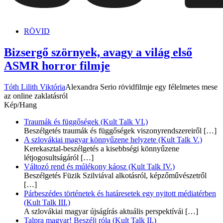
dunszt.sk
kultmag
RÖVID
Bizsergő szörnyek, avagy a világ első
ASMR horror filmje
Tóth Lilith Viktória
Alexandra Serio rövidfilmje egy félelmetes mese
az online zaklatásról
Kép/Hang
Traumák és függőségek (Kult Talk VI.)
Beszélgetés traumák és függőségek viszonyrendszereiről
[…]
A szlovákiai magyar könnyűzene helyzete (Kult Talk V.)
Kerekasztal-beszélgetés a kisebbségi könnyűzene
létjogosultságáról
[…]
Változó rend és múlékony káosz (Kult Talk IV.)
Beszélgetés Füzik Szilviával alkotásról, képzőművészetről
[…]
Párbeszédes történetek és határesetek egy nyitott médiatérben
(Kult Talk III.)
A szlovákiai magyar újságírás aktuális perspektívái
[…]
Talpra magyar! Beszélj róla (Kult Talk II.)