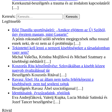
Kerekasztal-beszélgetés a trauma és az irodalom kapcsolatáról
[…]
Keresés:
Legfrissebb
Bőd Titanilla sportújságíró: „Amikor eljöttem az Új Szóból,
úgy éreztem magam, mint Gagarin”
A pónis rokonairól szóló névtelen megjegyzések néha rosszul
esnek neki, de ez nem az ő problémája
[…]
Tekintettel kell lenni a nemzeti kisebbségekre a társadalomban
vagy sem?
Michal Vašečka, Kristína Mojžišová és Michael Szatmary a
kisebbségi médiáról
[…]
Koszorús Rita képzőművész: Szlovákiában a kisebb közeg
nagyob rivalizálással jár
Beszélgetés Koszorús Ritával
[…]
Ravasz Ábel: Ha az állam nem tudja feltérképezni a
kisebbségeit, nem tud segíteni rajtuk
Beszélgetés Ravasz Ábel szociológussal
[…]
Identitásaink, évszázadaink, régióink
Eva Andrejčáková, Valerij Kupka, Lucia Molnár Satinská és
Jozef Tancer beszélgetése
[…]
Rövid