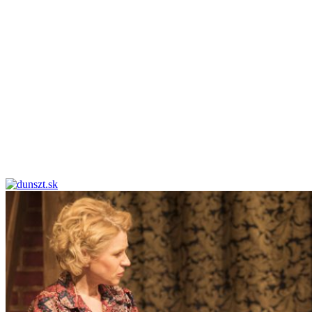
dunszt.sk
kultmag