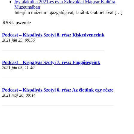
Így alakult a 2021-es év a Szlovákiai Magyar Kultúra
Múzeumában
Interjú a múzeum igazgatójával, Jarábik Gabriellával
[…]
RSS lapszemle
Podcast – Kispályás Szotyi 8. rész: Kiskedvenceink
2021 jún 25, 09:56
Podcast – Kispályás Szotyi 7. rész: Függőségeink
2021 jún 05, 11:40
Podcast – Kispályás Szotyi 6. rész: Az életünk egy része
2021 máj 28, 09:14