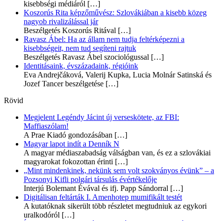
kisebbségi médiáról
[…]
Koszorús Rita képzőművész: Szlovákiában a kisebb közeg
nagyob rivalizálással jár
Beszélgetés Koszorús Ritával
[…]
Ravasz Ábel: Ha az állam nem tudja feltérképezni a
kisebbségeit, nem tud segíteni rajtuk
Beszélgetés Ravasz Ábel szociológussal
[…]
Identitásaink, évszázadaink, régióink
Eva Andrejčáková, Valerij Kupka, Lucia Molnár Satinská és
Jozef Tancer beszélgetése
[…]
Rövid
Megjelent Legéndy Jácint új verseskötete, az FBI:
Maffiaszólam!
A Prae Kiadó gondozásában
[…]
Magyar lapot indít a Denník N
A magyar médiaszabadság válságban van, és ez a szlovákiai
magyarokat fokozottan érinti
[…]
„Mint mindenkinek, nekünk sem volt szokványos évünk” – a
Pozsonyi Kifli polgári társulás évértékelője
Interjú Bolemant Évával és ifj. Papp Sándorral
[…]
Digitálisan feltárták I. Amenhotep mumifikált testét
A kutatóknak sikerült több részletet megtudniuk az egykori
uralkodóról
[…]