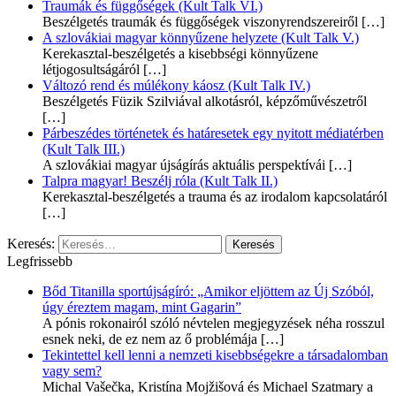
Traumák és függőségek (Kult Talk VI.)
Beszélgetés traumák és függőségek viszonyrendszereiről
[…]
A szlovákiai magyar könnyűzene helyzete (Kult Talk V.)
Kerekasztal-beszélgetés a kisebbségi könnyűzene
létjogosultságáról
[…]
Változó rend és múlékony káosz (Kult Talk IV.)
Beszélgetés Füzik Szilviával alkotásról, képzőművészetről
[…]
Párbeszédes történetek és határesetek egy nyitott médiatérben
(Kult Talk III.)
A szlovákiai magyar újságírás aktuális perspektívái
[…]
Talpra magyar! Beszélj róla (Kult Talk II.)
Kerekasztal-beszélgetés a trauma és az irodalom kapcsolatáról
[…]
Keresés:
Legfrissebb
Bőd Titanilla sportújságíró: „Amikor eljöttem az Új Szóból,
úgy éreztem magam, mint Gagarin”
A pónis rokonairól szóló névtelen megjegyzések néha rosszul
esnek neki, de ez nem az ő problémája
[…]
Tekintettel kell lenni a nemzeti kisebbségekre a társadalomban
vagy sem?
Michal Vašečka, Kristína Mojžišová és Michael Szatmary a