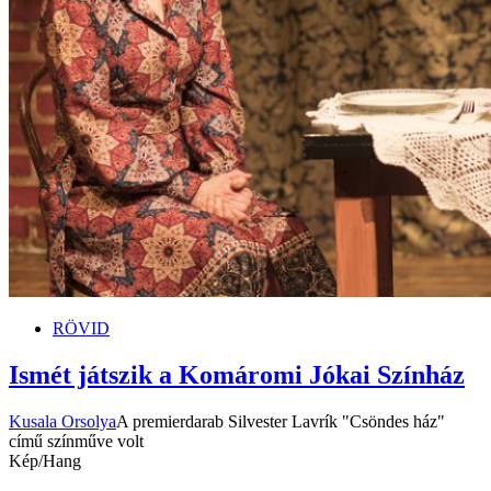
RÖVID
Ismét játszik a Komáromi Jókai Színház
Kusala Orsolya
A premierdarab Silvester Lavrík "Csöndes ház"
című színműve volt
Kép/Hang