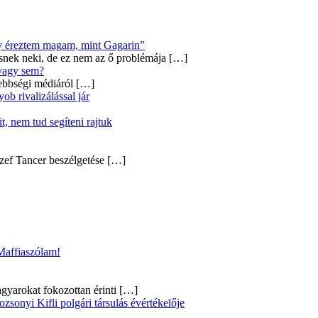
úgy éreztem magam, mint Gagarin”
snek neki, de ez nem az ő problémája
[…]
 vagy sem?
ebbségi médiáról
[…]
b rivalizálással jár
, nem tud segíteni rajtuk
zef Tancer beszélgetése
[…]
 Maffiaszólam!
gyarokat fokozottan érinti
[…]
onyi Kifli polgári társulás évértékelője