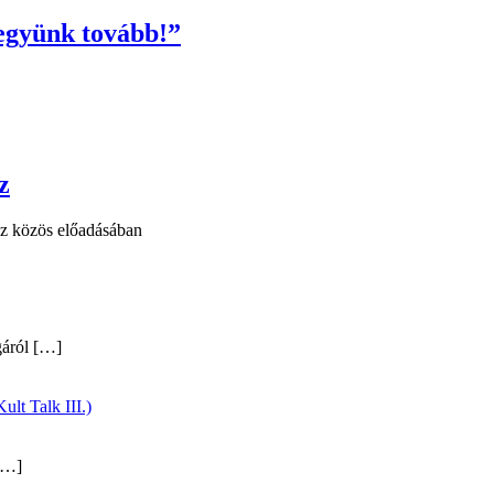
együnk tovább!”
z
áz közös előadásában
gáról
[…]
ult Talk III.)
…]