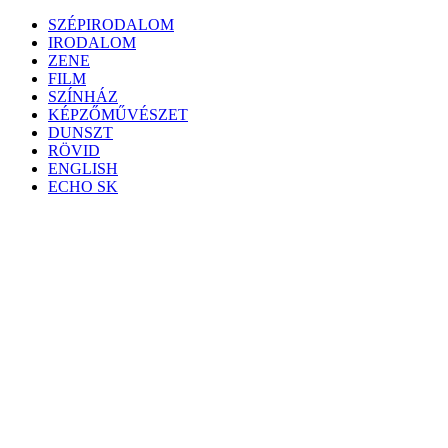
Skip
SZÉPIRODALOM
to
IRODALOM
content
ZENE
FILM
SZÍNHÁZ
KÉPZŐMŰVÉSZET
DUNSZT
RÖVID
ENGLISH
ECHO SK