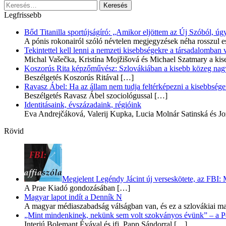
Keresés:
Legfrissebb
Bőd Titanilla sportújságíró: „Amikor eljöttem az Új Szóból, 
A pónis rokonairól szóló névtelen megjegyzések néha rosszul e
Tekintettel kell lenni a nemzeti kisebbségekre a társadalomban
Michal Vašečka, Kristína Mojžišová és Michael Szatmary a kis
Koszorús Rita képzőművész: Szlovákiában a kisebb közeg nagyo
Beszélgetés Koszorús Ritával
[…]
Ravasz Ábel: Ha az állam nem tudja feltérképezni a kisebbségeit
Beszélgetés Ravasz Ábel szociológussal
[…]
Identitásaink, évszázadaink, régióink
Eva Andrejčáková, Valerij Kupka, Lucia Molnár Satinská és Jo
Rövid
Megjelent Legéndy Jácint új verseskötete, az FBI:
A Prae Kiadó gondozásában
[…]
Magyar lapot indít a Denník N
A magyar médiaszabadság válságban van, és ez a szlovákiai ma
„Mint mindenkinek, nekünk sem volt szokványos évünk” – a Pozs
Interjú Bolemant Évával és ifj. Papp Sándorral
[…]