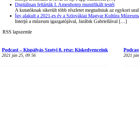
Digitálisan feltárták I. Amenhotep mumifikált testét
A kutatóknak sikerült több részletet megtudniuk az egykori ur
Így alakult a 2021-es év a Szlovákiai Magyar Kultúra Múzeum
Interjú a múzeum igazgatójával, Jarábik Gabriellával
[…]
RSS lapszemle
Podcast – Kispályás Szotyi 8. rész: Kiskedvenceink
Podcast
2021 jún 25, 09:56
2021 jún