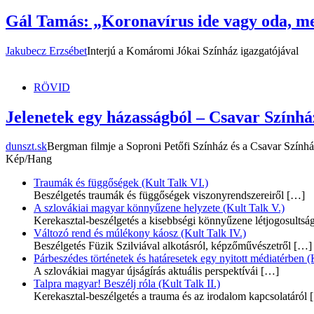
Gál Tamás: „Koronavírus ide vagy oda, m
Jakubecz Erzsébet
Interjú a Komáromi Jókai Színház igazgatójával
RÖVID
Jelenetek egy házasságból – Csavar Színhá
dunszt.sk
Bergman filmje a Soproni Petőfi Színház és a Csavar Szính
Kép/Hang
Traumák és függőségek (Kult Talk VI.)
Beszélgetés traumák és függőségek viszonyrendszereiről
[…]
A szlovákiai magyar könnyűzene helyzete (Kult Talk V.)
Kerekasztal-beszélgetés a kisebbségi könnyűzene létjogosultsá
Változó rend és múlékony káosz (Kult Talk IV.)
Beszélgetés Füzik Szilviával alkotásról, képzőművészetről
[…]
Párbeszédes történetek és határesetek egy nyitott médiatérben (K
A szlovákiai magyar újságírás aktuális perspektívái
[…]
Talpra magyar! Beszélj róla (Kult Talk II.)
Kerekasztal-beszélgetés a trauma és az irodalom kapcsolatáról
[