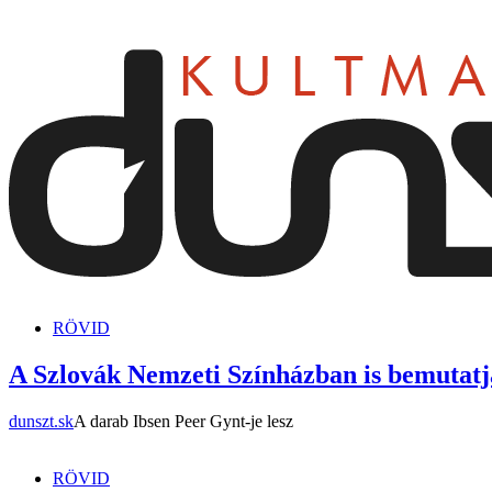
dunszt.sk
kultmag
RÖVID
A Szlovák Nemzeti Színházban is bemutatjá
dunszt.sk
A darab Ibsen Peer Gynt-je lesz
RÖVID