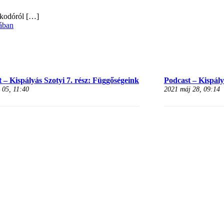
alkodóról
[…]
ában
 – Kispályás Szotyi 7. rész: Függőségeink
Podcast – Kispályá
 05, 11:40
2021 máj 28, 09:14