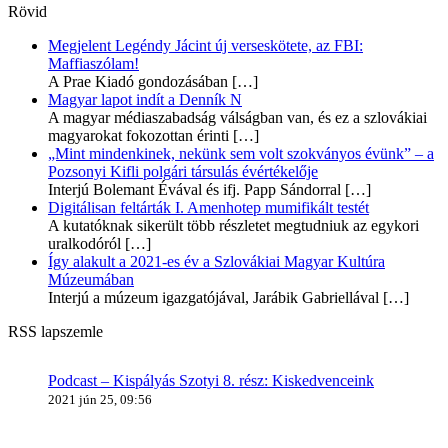
Rövid
Megjelent Legéndy Jácint új verseskötete, az FBI:
Maffiaszólam!
A Prae Kiadó gondozásában
[…]
Magyar lapot indít a Denník N
A magyar médiaszabadság válságban van, és ez a szlovákiai
magyarokat fokozottan érinti
[…]
„Mint mindenkinek, nekünk sem volt szokványos évünk” – a
Pozsonyi Kifli polgári társulás évértékelője
Interjú Bolemant Évával és ifj. Papp Sándorral
[…]
Digitálisan feltárták I. Amenhotep mumifikált testét
A kutatóknak sikerült több részletet megtudniuk az egykori
uralkodóról
[…]
Így alakult a 2021-es év a Szlovákiai Magyar Kultúra
Múzeumában
Interjú a múzeum igazgatójával, Jarábik Gabriellával
[…]
RSS lapszemle
Podcast – Kispályás Szotyi 8. rész: Kiskedvenceink
2021 jún 25, 09:56