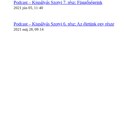
Podcast – Kispályás Szotyi 7. rész: Függőségeink
2021 jún 05, 11:40
Podcast – Kispályás Szotyi 6. rész: Az életünk egy része
2021 máj 28, 09:14