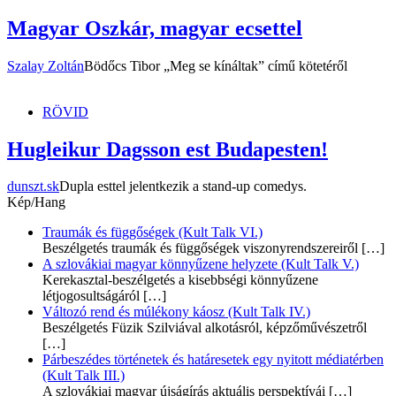
Magyar Oszkár, magyar ecsettel
Szalay Zoltán
Bödőcs Tibor „Meg se kínáltak” című kötetéről
RÖVID
Hugleikur Dagsson est Budapesten!
dunszt.sk
Dupla esttel jelentkezik a stand-up comedys.
Kép/Hang
Traumák és függőségek (Kult Talk VI.)
Beszélgetés traumák és függőségek viszonyrendszereiről
[…]
A szlovákiai magyar könnyűzene helyzete (Kult Talk V.)
Kerekasztal-beszélgetés a kisebbségi könnyűzene
létjogosultságáról
[…]
Változó rend és múlékony káosz (Kult Talk IV.)
Beszélgetés Füzik Szilviával alkotásról, képzőművészetről
[…]
Párbeszédes történetek és határesetek egy nyitott médiatérben
(Kult Talk III.)
A szlovákiai magyar újságírás aktuális perspektívái
[…]