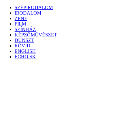
Skip
SZÉPIRODALOM
to
IRODALOM
content
ZENE
FILM
SZÍNHÁZ
KÉPZŐMŰVÉSZET
DUNSZT
RÖVID
ENGLISH
ECHO SK