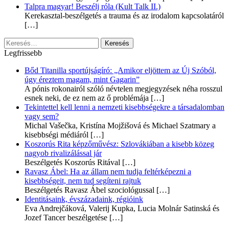
Talpra magyar! Beszélj róla (Kult Talk II.)
Kerekasztal-beszélgetés a trauma és az irodalom kapcsolatáról
[…]
Keresés:
Legfrissebb
Bőd Titanilla sportújságíró: „Amikor eljöttem az Új Szóból,
úgy éreztem magam, mint Gagarin”
A pónis rokonairól szóló névtelen megjegyzések néha rosszul
esnek neki, de ez nem az ő problémája
[…]
Tekintettel kell lenni a nemzeti kisebbségekre a társadalomban
vagy sem?
Michal Vašečka, Kristína Mojžišová és Michael Szatmary a
kisebbségi médiáról
[…]
Koszorús Rita képzőművész: Szlovákiában a kisebb közeg
nagyob rivalizálással jár
Beszélgetés Koszorús Ritával
[…]
Ravasz Ábel: Ha az állam nem tudja feltérképezni a
kisebbségeit, nem tud segíteni rajtuk
Beszélgetés Ravasz Ábel szociológussal
[…]
Identitásaink, évszázadaink, régióink
Eva Andrejčáková, Valerij Kupka, Lucia Molnár Satinská és
Jozef Tancer beszélgetése
[…]