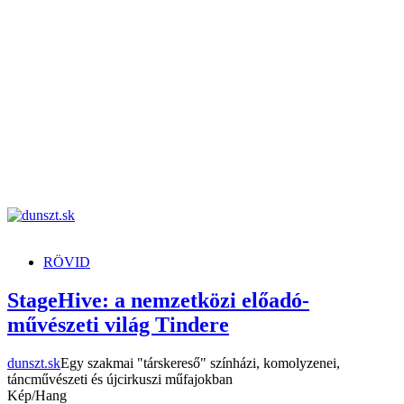
dunszt.sk
kultmag
RÖVID
StageHive: a nemzetközi előadó-
művészeti világ Tindere
dunszt.sk
Egy szakmai "társkereső" színházi, komolyzenei,
táncművészeti és újcirkuszi műfajokban
Kép/Hang