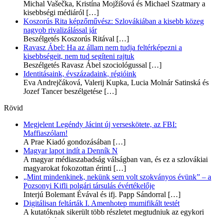
Michal Vašečka, Kristína Mojžišová és Michael Szatmary a
kisebbségi médiáról
[…]
Koszorús Rita képzőművész: Szlovákiában a kisebb közeg
nagyob rivalizálással jár
Beszélgetés Koszorús Ritával
[…]
Ravasz Ábel: Ha az állam nem tudja feltérképezni a
kisebbségeit, nem tud segíteni rajtuk
Beszélgetés Ravasz Ábel szociológussal
[…]
Identitásaink, évszázadaink, régióink
Eva Andrejčáková, Valerij Kupka, Lucia Molnár Satinská és
Jozef Tancer beszélgetése
[…]
Rövid
Megjelent Legéndy Jácint új verseskötete, az FBI:
Maffiaszólam!
A Prae Kiadó gondozásában
[…]
Magyar lapot indít a Denník N
A magyar médiaszabadság válságban van, és ez a szlovákiai
magyarokat fokozottan érinti
[…]
„Mint mindenkinek, nekünk sem volt szokványos évünk” – a
Pozsonyi Kifli polgári társulás évértékelője
Interjú Bolemant Évával és ifj. Papp Sándorral
[…]
Digitálisan feltárták I. Amenhotep mumifikált testét
A kutatóknak sikerült több részletet megtudniuk az egykori