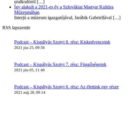
uralkodóról
[…]
Így alakult a 2021-es év a Szlovákiai Magyar Kultúra
Múzeumában
Interjú a múzeum igazgatójával, Jarábik Gabriellával
[…]
RSS lapszemle
Podcast – Kispályás Szotyi 8. rész: Kiskedvenceink
2021 jún 25, 09:56
Podcast – Kispályás Szotyi 7. rész: Függőségeink
2021 jún 05, 11:40
Podcast – Kispályás Szotyi 6. rész: Az életünk egy része
2021 máj 28, 09:14