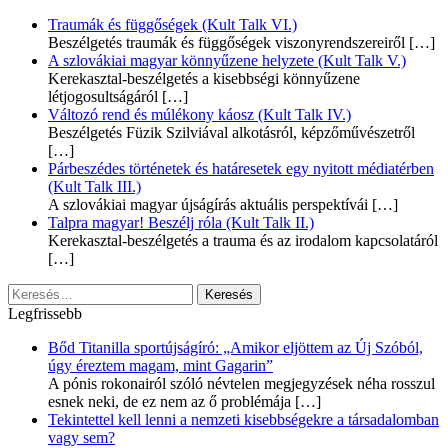
Traumák és függőségek (Kult Talk VI.)
Beszélgetés traumák és függőségek viszonyrendszereiről
[…]
A szlovákiai magyar könnyűzene helyzete (Kult Talk V.)
Kerekasztal-beszélgetés a kisebbségi könnyűzene
létjogosultságáról
[…]
Változó rend és múlékony káosz (Kult Talk IV.)
Beszélgetés Füzik Szilviával alkotásról, képzőművészetről
[…]
Párbeszédes történetek és határesetek egy nyitott médiatérben
(Kult Talk III.)
A szlovákiai magyar újságírás aktuális perspektívái
[…]
Talpra magyar! Beszélj róla (Kult Talk II.)
Kerekasztal-beszélgetés a trauma és az irodalom kapcsolatáról
[…]
Keresés:
Legfrissebb
Bőd Titanilla sportújságíró: „Amikor eljöttem az Új Szóból,
úgy éreztem magam, mint Gagarin”
A pónis rokonairól szóló névtelen megjegyzések néha rosszul
esnek neki, de ez nem az ő problémája
[…]
Tekintettel kell lenni a nemzeti kisebbségekre a társadalomban
vagy sem?