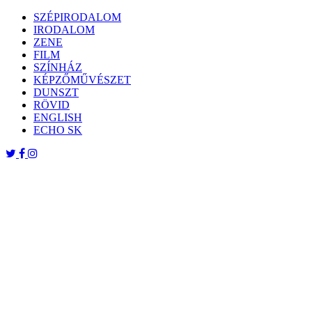
Skip
SZÉPIRODALOM
to
IRODALOM
content
ZENE
FILM
SZÍNHÁZ
KÉPZŐMŰVÉSZET
DUNSZT
RÖVID
ENGLISH
ECHO SK