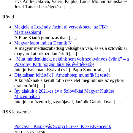
Eva Andrejčáková, Valerij Kupka, Lucia Molnár Satinská és
Jozef Tancer beszélgetése
[…]
Rövid
Megjelent Legéndy Jácint új verseskötete, az FBI:
Maffiaszólam!
A Prae Kiadó gondozásában
[…]
Magyar lapot indít a Denník N
A magyar médiaszabadság válságban van, és ez a szlovákiai
magyarokat fokozottan érinti
[…]
„Mint mindenkinek, nekünk sem volt szokványos évünk” – a
Pozsonyi Kifli polgári társulás évértékelője
Interjú Bolemant Évával és ifj. Papp Sándorral
[…]
Digitálisan feltárták I. Amenhotep mumifikált testét
A kutatóknak sikerült több részletet megtudniuk az egykori
uralkodóról
[…]
Így alakult a 2021-es év a Szlovákiai Magyar Kultúra
Múzeumában
Interjú a múzeum igazgatójával, Jarábik Gabriellával
[…]
RSS lapszemle
Podcast – Kispályás Szotyi 8. rész: Kiskedvenceink
2021 jún 25, 09:56