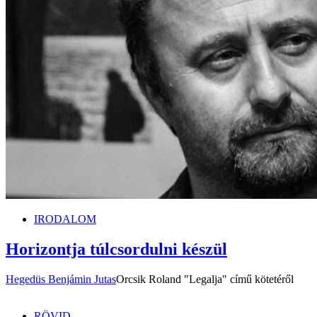
IRODALOM
Horizontja túlcsordulni készül
Hegedüs Benjámin Jutas
Orcsik Roland "Legalja" című kötetéről
RÖVID