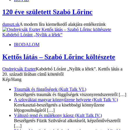
120 éve született Szabó Lőrinc
dunszt.sk
A modern líra kiemelkedő alakjára emlékezünk
IRODALOM
Kettős látás – Szabó Lőrinc költészete
Ondrejcsák Eszter
Kabdebó Lóránt „Nyílik a lélek”. Kettős látás a
20. századi lírában című kötetéről
Kép/Hang
Traumák és függőségek (Kult Talk VI.)
Beszélgetés traumák és függőségek viszonyrendszereiről
[…]
A szlovákiai magyar könnyűzene helyzete (Kult Talk V.)
Kerekasztal-beszélgetés a kisebbségi könnyűzene
létjogosultságáról
[…]
Változó rend és múlékony káosz (Kult Talk IV.)
Beszélgetés Füzik Szilviával alkotásról, képzőművészetről
[…]