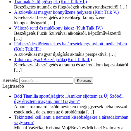
Traumák és függőségek (Kult Talk VI.)
Beszélgetés traumák és függőségek viszonyrendszereiről
[…]
A szlovákiai magyar könnyűzene helyzete (Kult Talk V.)
Kerekasztal-beszélgetés a kisebbségi könnyűzene
létjogosultságáról
[…]
Változó rend és múlékony káosz (Kult Talk IV.)
Beszélgetés Füzik Szilviával alkotásról, képzőművészetről
[…]
Párbeszédes történetek és határesetek egy nyitott médiatérben
(Kult Talk III.)
A szlovákiai magyar újságírás aktuális perspektívái
[…]
Talpra magyar! Beszélj róla (Kult Talk II.)
Kerekasztal-beszélgetés a trauma és az irodalom kapcsolatáról
[…]
Keresés:
Legfrissebb
Bőd Titanilla sportújságíró: „Amikor eljöttem az Új Szóból,
úgy éreztem magam, mint Gagarin”
A pónis rokonairól szóló névtelen megjegyzések néha rosszul
esnek neki, de ez nem az ő problémája
[…]
Tekintettel kell lenni a nemzeti kisebbségekre a társadalomban
vagy sem?
Michal Vašečka, Kristína Mojžišová és Michael Szatmary a