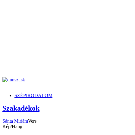
dunszt.sk
kultmag
SZÉPIRODALOM
Szakadékok
Sánta Miriám
Vers
Kép/Hang