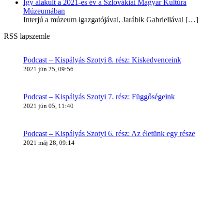
Így alakult a 2021-es év a Szlovákiai Magyar Kultúra
Múzeumában
Interjú a múzeum igazgatójával, Jarábik Gabriellával
[…]
RSS lapszemle
Podcast – Kispályás Szotyi 8. rész: Kiskedvenceink
2021 jún 25, 09:56
Podcast – Kispályás Szotyi 7. rész: Függőségeink
2021 jún 05, 11:40
Podcast – Kispályás Szotyi 6. rész: Az életünk egy része
2021 máj 28, 09:14