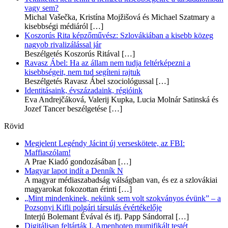
vagy sem?
Michal Vašečka, Kristína Mojžišová és Michael Szatmary a
kisebbségi médiáról
[…]
Koszorús Rita képzőművész: Szlovákiában a kisebb közeg
nagyob rivalizálással jár
Beszélgetés Koszorús Ritával
[…]
Ravasz Ábel: Ha az állam nem tudja feltérképezni a
kisebbségeit, nem tud segíteni rajtuk
Beszélgetés Ravasz Ábel szociológussal
[…]
Identitásaink, évszázadaink, régióink
Eva Andrejčáková, Valerij Kupka, Lucia Molnár Satinská és
Jozef Tancer beszélgetése
[…]
Rövid
Megjelent Legéndy Jácint új verseskötete, az FBI:
Maffiaszólam!
A Prae Kiadó gondozásában
[…]
Magyar lapot indít a Denník N
A magyar médiaszabadság válságban van, és ez a szlovákiai
magyarokat fokozottan érinti
[…]
„Mint mindenkinek, nekünk sem volt szokványos évünk” – a
Pozsonyi Kifli polgári társulás évértékelője
Interjú Bolemant Évával és ifj. Papp Sándorral
[…]
Digitálisan feltárták I. Amenhotep mumifikált testét