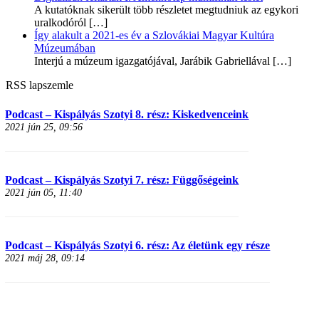
A kutatóknak sikerült több részletet megtudniuk az egykori
uralkodóról
[…]
Így alakult a 2021-es év a Szlovákiai Magyar Kultúra
Múzeumában
Interjú a múzeum igazgatójával, Jarábik Gabriellával
[…]
RSS lapszemle
Podcast – Kispályás Szotyi 8. rész: Kiskedvenceink
2021 jún 25, 09:56
Podcast – Kispályás Szotyi 7. rész: Függőségeink
2021 jún 05, 11:40
Podcast – Kispályás Szotyi 6. rész: Az életünk egy része
2021 máj 28, 09:14