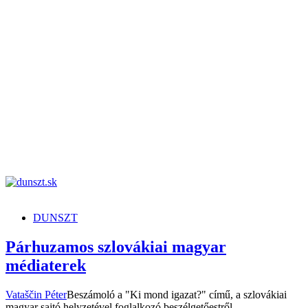
dunszt.sk
kultmag
DUNSZT
Párhuzamos szlovákiai magyar
médiaterek
Vataščin Péter
Beszámoló a "Ki mond igazat?" című, a szlovákiai
magyar sajtó helyzetével foglalkozó beszélgetőestről