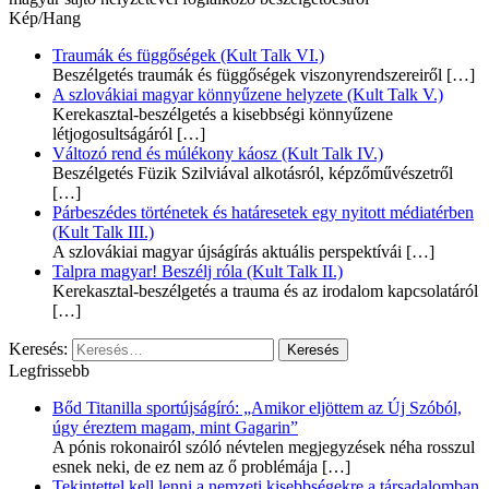
Kép/Hang
Traumák és függőségek (Kult Talk VI.)
Beszélgetés traumák és függőségek viszonyrendszereiről
[…]
A szlovákiai magyar könnyűzene helyzete (Kult Talk V.)
Kerekasztal-beszélgetés a kisebbségi könnyűzene
létjogosultságáról
[…]
Változó rend és múlékony káosz (Kult Talk IV.)
Beszélgetés Füzik Szilviával alkotásról, képzőművészetről
[…]
Párbeszédes történetek és határesetek egy nyitott médiatérben
(Kult Talk III.)
A szlovákiai magyar újságírás aktuális perspektívái
[…]
Talpra magyar! Beszélj róla (Kult Talk II.)
Kerekasztal-beszélgetés a trauma és az irodalom kapcsolatáról
[…]
Keresés:
Legfrissebb
Bőd Titanilla sportújságíró: „Amikor eljöttem az Új Szóból,
úgy éreztem magam, mint Gagarin”
A pónis rokonairól szóló névtelen megjegyzések néha rosszul
esnek neki, de ez nem az ő problémája
[…]
Tekintettel kell lenni a nemzeti kisebbségekre a társadalomban