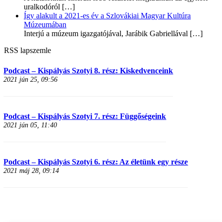
uralkodóról
[…]
Így alakult a 2021-es év a Szlovákiai Magyar Kultúra
Múzeumában
Interjú a múzeum igazgatójával, Jarábik Gabriellával
[…]
RSS lapszemle
Podcast – Kispályás Szotyi 8. rész: Kiskedvenceink
2021 jún 25, 09:56
Podcast – Kispályás Szotyi 7. rész: Függőségeink
2021 jún 05, 11:40
Podcast – Kispályás Szotyi 6. rész: Az életünk egy része
2021 máj 28, 09:14