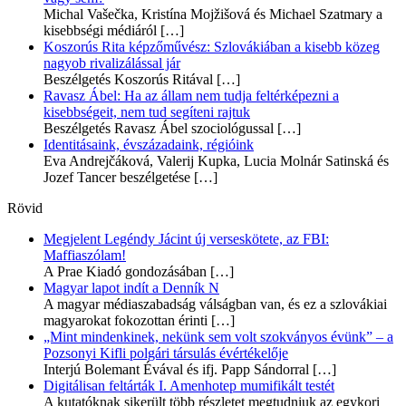
Michal Vašečka, Kristína Mojžišová és Michael Szatmary a
kisebbségi médiáról
[…]
Koszorús Rita képzőművész: Szlovákiában a kisebb közeg
nagyob rivalizálással jár
Beszélgetés Koszorús Ritával
[…]
Ravasz Ábel: Ha az állam nem tudja feltérképezni a
kisebbségeit, nem tud segíteni rajtuk
Beszélgetés Ravasz Ábel szociológussal
[…]
Identitásaink, évszázadaink, régióink
Eva Andrejčáková, Valerij Kupka, Lucia Molnár Satinská és
Jozef Tancer beszélgetése
[…]
Rövid
Megjelent Legéndy Jácint új verseskötete, az FBI:
Maffiaszólam!
A Prae Kiadó gondozásában
[…]
Magyar lapot indít a Denník N
A magyar médiaszabadság válságban van, és ez a szlovákiai
magyarokat fokozottan érinti
[…]
„Mint mindenkinek, nekünk sem volt szokványos évünk” – a
Pozsonyi Kifli polgári társulás évértékelője
Interjú Bolemant Évával és ifj. Papp Sándorral
[…]
Digitálisan feltárták I. Amenhotep mumifikált testét
A kutatóknak sikerült több részletet megtudniuk az egykori