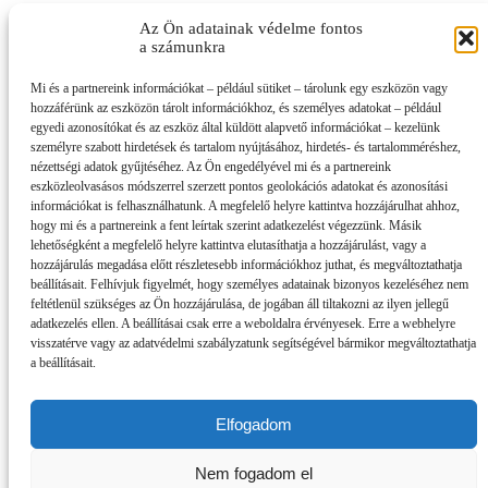
Az Ön adatainak védelme fontos
a számunkra
Mi és a partnereink információkat – például sütiket – tárolunk egy eszközön vagy
hozzáférünk az eszközön tárolt információkhoz, és személyes adatokat – például
egyedi azonosítókat és az eszköz által küldött alapvető információkat – kezelünk
személyre szabott hirdetések és tartalom nyújtásához, hirdetés- és tartalomméréshez,
nézettségi adatok gyűjtéséhez. Az Ön engedélyével mi és a partnereink
eszközleolvasásos módszerrel szerzett pontos geolokációs adatokat és azonosítási
információkat is felhasználhatunk. A megfelelő helyre kattintva hozzájárulhat ahhoz,
hogy mi és a partnereink a fent leírtak szerint adatkezelést végezzünk. Másik
lehetőségként a megfelelő helyre kattintva elutasíthatja a hozzájárulást, vagy a
hozzájárulás megadása előtt részletesebb információkhoz juthat, és megváltoztathatja
beállításait. Felhívjuk figyelmét, hogy személyes adatainak bizonyos kezeléséhez nem
feltétlenül szükséges az Ön hozzájárulása, de jogában áll tiltakozni az ilyen jellegű
adatkezelés ellen. A beállításai csak erre a weboldalra érvényesek. Erre a webhelyre
visszatérve vagy az adatvédelmi szabályzatunk segítségével bármikor megváltoztathatja
a beállításait.
Elfogadom
Impresszum
Partnereink
Nem fogadom el
Szerzői jogok, adatvédelem