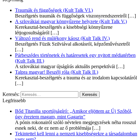
Traumák és függőségek (Kult Talk VI.)
Beszélgetés traumák és függőségek viszonyrendszereiről
[…]
A szlovákiai magyar könnyűzene helyzete (Kult Talk V.)
Kerekasztal-beszélgetés a kisebbségi könnyűzene
létjogosultságáról
[…]
Változó rend és múlékony káosz (Kult Talk IV.)
Beszélgetés Füzik Szilviával alkotásról, képzőművészetről
[…]
Párbeszédes történetek és határesetek egy nyitott médiatérben
(Kult Talk III.)
A szlovákiai magyar újságírás aktuális perspektívái
[…]
Talpra magyar! Beszélj róla (Kult Talk II.)
Kerekasztal-beszélgetés a trauma és az irodalom kapcsolatáról
[…]
Keresés:
Legfrissebb
Bőd Titanilla sportújságíró: „Amikor eljöttem az Új Szóból,
úgy éreztem magam, mint Gagarin”
A pónis rokonairól szóló névtelen megjegyzések néha rosszul
esnek neki, de ez nem az ő problémája
[…]
Tekintettel kell lenni a nemzeti kisebbségekre a társadalomban
vagy sem?