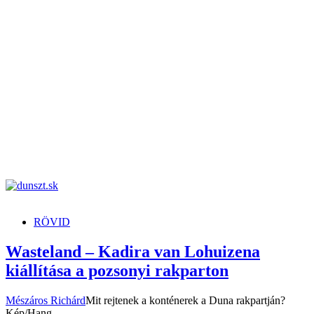
dunszt.sk
kultmag
RÖVID
Wasteland – Kadira van Lohuizena
kiállítása a pozsonyi rakparton
Mészáros Richárd
Mit rejtenek a konténerek a Duna rakpartján?
Kép/Hang