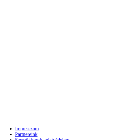
Impresszum
Partnereink
Szerzői jogok, adatvédelem