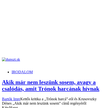
dunszt.sk
kultmag
IRODALOM
Akik már nem leszünk sosem, avagy a
csalódás, amit Trónok harcának hívnak
Bartók Imre
Kettős kritika a „Trónok harcá”-ról és Krusovszky
Dénes „Akik már nem leszünk sosem” című regényéről
Kép/Hang