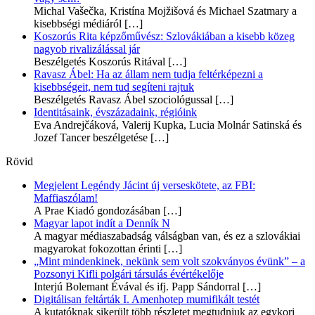
Michal Vašečka, Kristína Mojžišová és Michael Szatmary a
kisebbségi médiáról
[…]
Koszorús Rita képzőművész: Szlovákiában a kisebb közeg
nagyob rivalizálással jár
Beszélgetés Koszorús Ritával
[…]
Ravasz Ábel: Ha az állam nem tudja feltérképezni a
kisebbségeit, nem tud segíteni rajtuk
Beszélgetés Ravasz Ábel szociológussal
[…]
Identitásaink, évszázadaink, régióink
Eva Andrejčáková, Valerij Kupka, Lucia Molnár Satinská és
Jozef Tancer beszélgetése
[…]
Rövid
Megjelent Legéndy Jácint új verseskötete, az FBI:
Maffiaszólam!
A Prae Kiadó gondozásában
[…]
Magyar lapot indít a Denník N
A magyar médiaszabadság válságban van, és ez a szlovákiai
magyarokat fokozottan érinti
[…]
„Mint mindenkinek, nekünk sem volt szokványos évünk” – a
Pozsonyi Kifli polgári társulás évértékelője
Interjú Bolemant Évával és ifj. Papp Sándorral
[…]
Digitálisan feltárták I. Amenhotep mumifikált testét
A kutatóknak sikerült több részletet megtudniuk az egykori