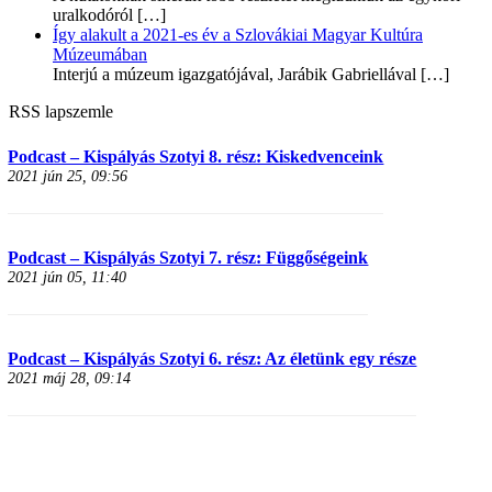
uralkodóról
[…]
Így alakult a 2021-es év a Szlovákiai Magyar Kultúra
Múzeumában
Interjú a múzeum igazgatójával, Jarábik Gabriellával
[…]
RSS lapszemle
Podcast – Kispályás Szotyi 8. rész: Kiskedvenceink
2021 jún 25, 09:56
Podcast – Kispályás Szotyi 7. rész: Függőségeink
2021 jún 05, 11:40
Podcast – Kispályás Szotyi 6. rész: Az életünk egy része
2021 máj 28, 09:14