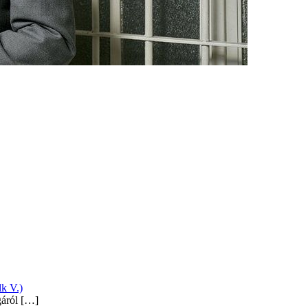
k V.)
gáról
[…]