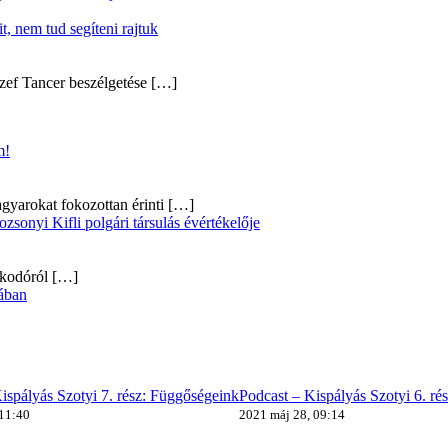
, nem tud segíteni rajtuk
zef Tancer beszélgetése
[…]
m!
gyarokat fokozottan érinti
[…]
onyi Kifli polgári társulás évértékelője
alkodóról
[…]
ában
ispályás Szotyi 7. rész: Függőségeink
Podcast – Kispályás Szotyi 6. ré
 11:40
2021 máj 28, 09:14