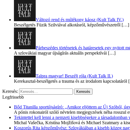
Változó rend és múlékony káosz (Kult Talk IV.)
Beszélgetés Füzik Szilviával alkotásról, képzőművészetről
[…]
Párbeszédes történetek és határesetek egy nyitott mé
A szlovákiai magyar újságírás aktuális perspektívái
[…]
Talpra magyar! Beszélj róla (Kult Talk II.)
Kerekasztal-beszélgetés a trauma és az irodalom kapcsolatáról
[
Keresés:
Legfrissebb
Bőd Titanilla sportújságíró: „Amikor eljöttem az Új Szóból, 
A pónis rokonairól szóló névtelen megjegyzések néha rosszul e
Tekintettel kell lenni a nemzeti kisebbségekre a társadalomban
Michal Vašečka, Kristína Mojžišová és Michael Szatmary a kis
Koszorús Rita képzőművész: Szlovákiában a kisebb közeg nagyo