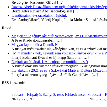
Beszélgetés Koszorús Ritával
[…]
Ravasz Ábel: Ha az állam nem tudja feltérképezni a kisebbségeit
Beszélgetés Ravasz Ábel szociológussal
[…]
Identitásaink, évszázadaink, régióink
Eva Andrejčáková, Valerij Kupka, Lucia Molnár Satinská és Jo
Rövid
Megjelent Legéndy Jácint új verseskötete, az FBI: Maffiaszóla
A Prae Kiadó gondozásában
[…]
Magyar lapot indít a Denník N
A magyar médiaszabadság válságban van, és ez a szlovákiai ma
„Mint mindenkinek, nekünk sem volt szokványos évünk” – a Pozs
Interjú Bolemant Évával és ifj. Papp Sándorral
[…]
Digitálisan feltárták I. Amenhotep mumifikált testét
A kutatóknak sikerült több részletet megtudniuk az egykori ur
Így alakult a 2021-es év a Szlovákiai Magyar Kultúra Múzeum
Interjú a múzeum igazgatójával, Jarábik Gabriellával
[…]
RSS lapszemle
Podcast – Kispályás Szotyi 8. rész: Kiskedvenceink
Podcast – K
2021 jún 25, 09:56
2021 jún 05,