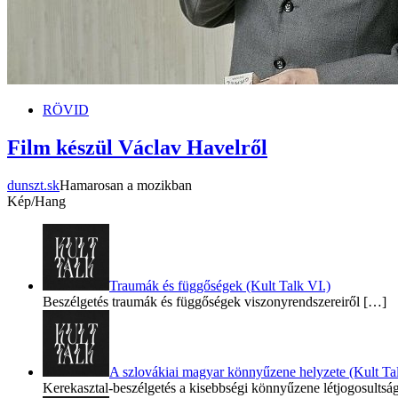
RÖVID
Film készül Václav Havelről
dunszt.sk
Hamarosan a mozikban
Kép/Hang
Traumák és függőségek (Kult Talk VI.)
Beszélgetés traumák és függőségek viszonyrendszereiről
[…]
A szlovákiai magyar könnyűzene helyzete (Kult Tal
Kerekasztal-beszélgetés a kisebbségi könnyűzene létjogosultsá