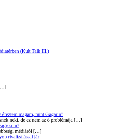
diatérben (Kult Talk III.)
…]
úgy éreztem magam, mint Gagarin”
snek neki, de ez nem az ő problémája
[…]
 vagy sem?
ebbségi médiáról
[…]
b rivalizálással jár