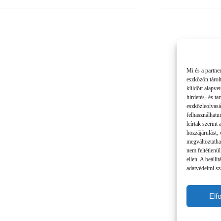
Mi és a partne
eszközön tárol
küldött alapve
hirdetés- és t
eszközleolvasá
felhasználhatu
leírtak szerint
hozzájárulást,
megváltoztatha
nem feltétlenül
ellen. A beállí
adatvédelmi sza
Elf