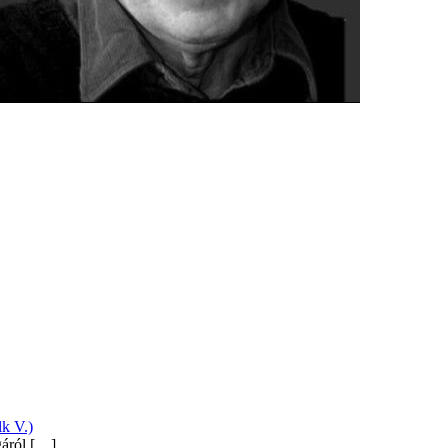
k V.)
gáról
[…]