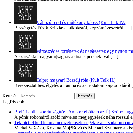
Változó rend és múlékony káosz (Kult Talk IV.)
Beszélgetés Füzik Szilviával alkotásról, képzőművészetről
[…]
Párbeszédes történetek és határesetek egy nyitott mé
A szlovákiai magyar újságírás aktuális perspektívái
[…]
Talpra magyar! Beszélj róla (Kult Talk II.)
Kerekasztal-beszélgetés a trauma és az irodalom kapcsolatáról
[
Keresés:
Legfrissebb
Bőd Titanilla sportújságíró: „Amikor eljöttem az Új Szóból, 
A pónis rokonairól szóló névtelen megjegyzések néha rosszul e
Tekintettel kell lenni a nemzeti kisebbségekre a társadalomban
Michal Vašečka, Kristína Mojžišová és Michael Szatmary a kis