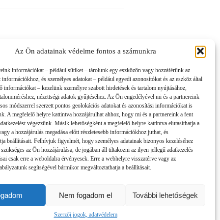
Az Ön adatainak védelme fontos a számunkra
reink információkat – például sütiket – tárolunk egy eszközön vagy hozzáférünk az
t információkhoz, és személyes adatokat – például egyedi azonosítókat és az eszköz által
tő információkat – kezelünk személyre szabott hirdetések és tartalom nyújtásához,
artalomméréshez, nézettségi adatok gyűjtéséhez. Az Ön engedélyével mi és a partnereink
sos módszerrel szerzett pontos geolokációs adatokat és azonosítási információkat is
nk. A megfelelő helyre kattintva hozzájárulhat ahhoz, hogy mi és a partnereink a fent
 adatkezelést végezzünk. Másik lehetőségként a megfelelő helyre kattintva elutasíthatja a
 vagy a hozzájárulás megadása előtt részletesebb információkhoz juthat, és
tja beállításait. Felhívjuk figyelmét, hogy személyes adatainak bizonyos kezeléséhez
 szükséges az Ön hozzájárulása, de jogában áll tiltakozni az ilyen jellegű adatkezelés
tásai csak erre a weboldalra érvényesek. Erre a webhelyre visszatérve vagy az
bályzatunk segítségével bármikor megváltoztathatja a beállításait.
ogadom
Nem fogadom el
További lehetőségek
Szerzői jogok, adatvédelem