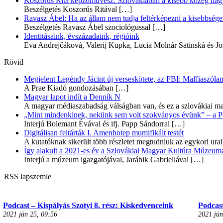
Koszorús Rita képzőművész: Szlovákiában a kisebb közeg nagyo
Beszélgetés Koszorús Ritával
[…]
Ravasz Ábel: Ha az állam nem tudja feltérképezni a kisebbségeit
Beszélgetés Ravasz Ábel szociológussal
[…]
Identitásaink, évszázadaink, régióink
Eva Andrejčáková, Valerij Kupka, Lucia Molnár Satinská és Jo
Rövid
Megjelent Legéndy Jácint új verseskötete, az FBI: Maffiaszóla
A Prae Kiadó gondozásában
[…]
Magyar lapot indít a Denník N
A magyar médiaszabadság válságban van, és ez a szlovákiai ma
„Mint mindenkinek, nekünk sem volt szokványos évünk” – a Pozs
Interjú Bolemant Évával és ifj. Papp Sándorral
[…]
Digitálisan feltárták I. Amenhotep mumifikált testét
A kutatóknak sikerült több részletet megtudniuk az egykori ur
Így alakult a 2021-es év a Szlovákiai Magyar Kultúra Múzeum
Interjú a múzeum igazgatójával, Jarábik Gabriellával
[…]
RSS lapszemle
Podcast – Kispályás Szotyi 8. rész: Kiskedvenceink
Podcast
2021 jún 25, 09:56
2021 jún