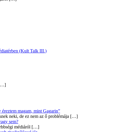
diatérben (Kult Talk III.)
…]
úgy éreztem magam, mint Gagarin”
snek neki, de ez nem az ő problémája
[…]
 vagy sem?
ebbségi médiáról
[…]