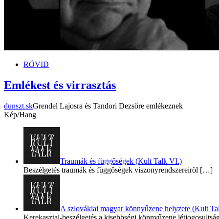
RÖVID
Emlékest és virrasztás
dunszt.sk
Grendel Lajosra és Tandori Dezsőre emlékeznek
Kép/Hang
Traumák és függőségek (Kult Talk VI.)
Beszélgetés traumák és függőségek viszonyrendszereiről
[…]
A szlovákiai magyar könnyűzene helyzete (Kult Tal
Kerekasztal-beszélgetés a kisebbségi könnyűzene létjogosultsá