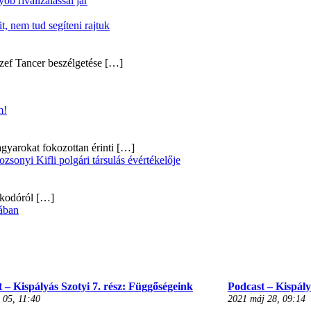
b rivalizálással jár
, nem tud segíteni rajtuk
zef Tancer beszélgetése
[…]
m!
gyarokat fokozottan érinti
[…]
onyi Kifli polgári társulás évértékelője
alkodóról
[…]
ában
 – Kispályás Szotyi 7. rész: Függőségeink
Podcast – Kispályá
 05, 11:40
2021 máj 28, 09:14