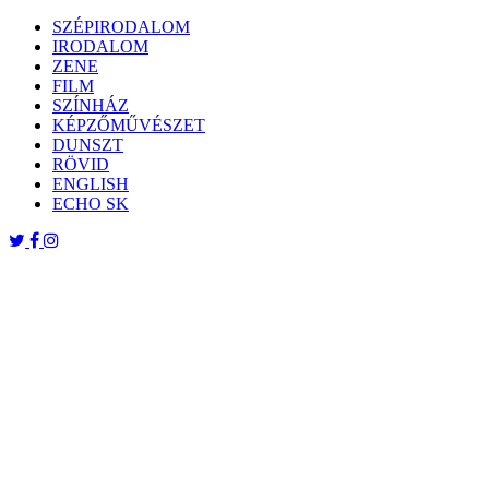
Skip
SZÉPIRODALOM
to
IRODALOM
content
ZENE
FILM
SZÍNHÁZ
KÉPZŐMŰVÉSZET
DUNSZT
RÖVID
ENGLISH
ECHO SK