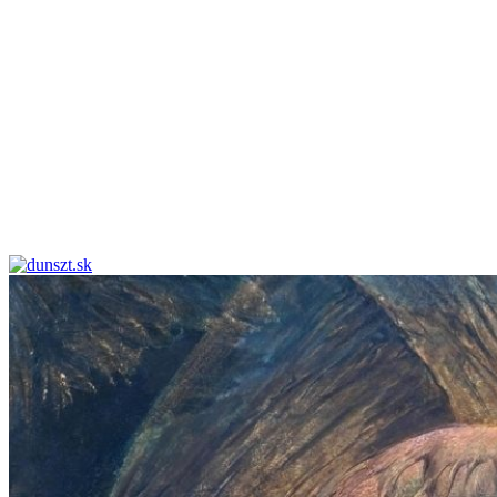
dunszt.sk
kultmag