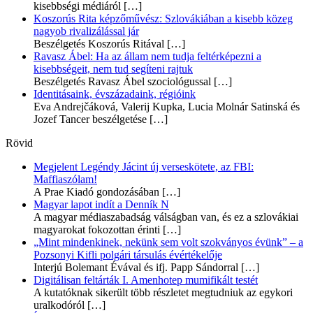
kisebbségi médiáról
[…]
Koszorús Rita képzőművész: Szlovákiában a kisebb közeg
nagyob rivalizálással jár
Beszélgetés Koszorús Ritával
[…]
Ravasz Ábel: Ha az állam nem tudja feltérképezni a
kisebbségeit, nem tud segíteni rajtuk
Beszélgetés Ravasz Ábel szociológussal
[…]
Identitásaink, évszázadaink, régióink
Eva Andrejčáková, Valerij Kupka, Lucia Molnár Satinská és
Jozef Tancer beszélgetése
[…]
Rövid
Megjelent Legéndy Jácint új verseskötete, az FBI:
Maffiaszólam!
A Prae Kiadó gondozásában
[…]
Magyar lapot indít a Denník N
A magyar médiaszabadság válságban van, és ez a szlovákiai
magyarokat fokozottan érinti
[…]
„Mint mindenkinek, nekünk sem volt szokványos évünk” – a
Pozsonyi Kifli polgári társulás évértékelője
Interjú Bolemant Évával és ifj. Papp Sándorral
[…]
Digitálisan feltárták I. Amenhotep mumifikált testét
A kutatóknak sikerült több részletet megtudniuk az egykori
uralkodóról
[…]