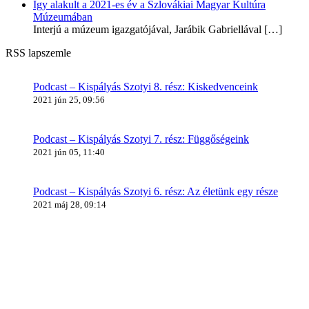
Így alakult a 2021-es év a Szlovákiai Magyar Kultúra
Múzeumában
Interjú a múzeum igazgatójával, Jarábik Gabriellával
[…]
RSS lapszemle
Podcast – Kispályás Szotyi 8. rész: Kiskedvenceink
2021 jún 25, 09:56
Podcast – Kispályás Szotyi 7. rész: Függőségeink
2021 jún 05, 11:40
Podcast – Kispályás Szotyi 6. rész: Az életünk egy része
2021 máj 28, 09:14