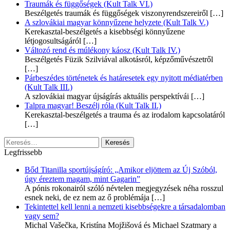
Traumák és függőségek (Kult Talk VI.)
Beszélgetés traumák és függőségek viszonyrendszereiről
[…]
A szlovákiai magyar könnyűzene helyzete (Kult Talk V.)
Kerekasztal-beszélgetés a kisebbségi könnyűzene
létjogosultságáról
[…]
Változó rend és múlékony káosz (Kult Talk IV.)
Beszélgetés Füzik Szilviával alkotásról, képzőművészetről
[…]
Párbeszédes történetek és határesetek egy nyitott médiatérben
(Kult Talk III.)
A szlovákiai magyar újságírás aktuális perspektívái
[…]
Talpra magyar! Beszélj róla (Kult Talk II.)
Kerekasztal-beszélgetés a trauma és az irodalom kapcsolatáról
[…]
Keresés:
Legfrissebb
Bőd Titanilla sportújságíró: „Amikor eljöttem az Új Szóból,
úgy éreztem magam, mint Gagarin”
A pónis rokonairól szóló névtelen megjegyzések néha rosszul
esnek neki, de ez nem az ő problémája
[…]
Tekintettel kell lenni a nemzeti kisebbségekre a társadalomban
vagy sem?
Michal Vašečka, Kristína Mojžišová és Michael Szatmary a