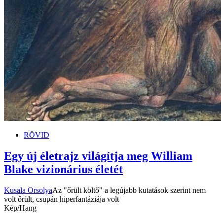
RÖVID
Egy új életrajz világítja meg William
Blake vizionárius életét
Kusala Orsolya
Az "őrült költő" a legújabb kutatások szerint nem
volt őrült, csupán hiperfantáziája volt
Kép/Hang