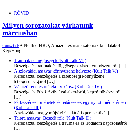
dunszt.sk
kultmag
RÖVID
Milyen sorozatokat várhatunk
márciusban
dunszt.sk
A Netflix, HBO, Amazon és más csatornák kínálatából
Kép/Hang
Traumák és függőségek (Kult Talk VI.)
Beszélgetés traumák és függőségek viszonyrendszereiről
[…]
A szlovákiai magyar könnyűzene helyzete (Kult Talk V.)
Kerekasztal-beszélgetés a kisebbségi könnyűzene
létjogosultságáról
[…]
Változó rend és múlékony káosz (Kult Talk IV.)
Beszélgetés Füzik Szilviával alkotásról, képzőművészetről
[…]
Párbeszédes történetek és határesetek egy nyitott médiatérben
(Kult Talk III.)
A szlovákiai magyar újságírás aktuális perspektívái
[…]
Talpra magyar! Beszélj róla (Kult Talk II.)
Kerekasztal-beszélgetés a trauma és az irodalom kapcsolatáról
[…]