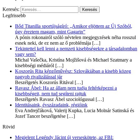
Keresés:
Legfrissebb
Bőd Titanilla sportújságíró: „Amikor eljöttem az Új Szóból,
úgy éreztem magam, mint Gagarin”
A pónis rokonairól szóló névtelen megjegyzések néha rosszul
esnek neki, de ez nem az ő problémája
[…]
Tekintettel kell lenni a nemzeti kisebbségekre a társadalomban
vagy sem?
Michal Vašečka, Kristína Mojžišová és Michael Szatmary a
kisebbségi médiáról
[…]
Koszorús Rita képzőművész: Szlovákiában a kisebb közeg
nagyob rivalizálással jár
Beszélgetés Koszorús Ritával
[…]
Ravasz Ábel: Ha az állam nem tudja feltérképezni a
kisebbségeit, nem tud segíteni rajtuk
Beszélgetés Ravasz Ábel szociológussal
[…]
Identitásaink, évszázadaink, régióink
Eva Andrejčáková, Valerij Kupka, Lucia Molnár Satinská és
Jozef Tancer beszélgetése
[…]
Rövid
Megjelent Legéndy Jácint új verseskötete, az FBI: