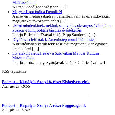
Maffiaszólam!
A Prae Kiadó gondozásában
[…]
Magyar lapot indít a Denník N
A magyar médiaszabadság válságban van, és ez a szlovákiai
magyarokat fokozottan érinti
[…]
„Mint mindenkinek, nekünk sem volt szokványos évünk” – a
Pozsonyi Kifli polgári társulás évértékelője
Interjú Bolemant Évával és ifj. Papp Sándorral
[…]
Digitálisan feltárták I. Amenhotep mumifikált testét
A kutatóknak sikerült több részletet megtudniuk az egykori
uralkodóról
[…]
Így alakult a 2021-es év a Szlovákiai Magyar Kultúra
Múzeumában
Interjú a múzeum igazgatójával, Jarábik Gabriellával
[…]
RSS lapszemle
Podcast – Kispályás Szotyi 8. rész: Kiskedvenceink
2021 jún 25, 09:56
Podcast – Kispályás Szotyi 7. rész: Függőségeink
2021 jún 05, 11:40