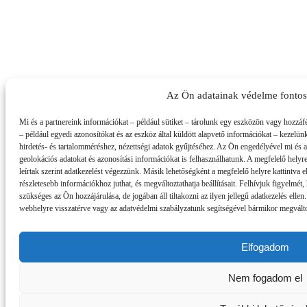
Az Ön adatainak védelme fonto
Mi és a partnereink információkat – például sütiket – tárolunk egy eszközön vagy hozzáf
– például egyedi azonosítókat és az eszköz által küldött alapvető információkat – kezelün
hirdetés- és tartalomméréshez, nézettségi adatok gyűjtéséhez. Az Ön engedélyével mi és 
geolokációs adatokat és azonosítási információkat is felhasználhatunk. A megfelelő helyre
leírtak szerint adatkezelést végezzünk. Másik lehetőségként a megfelelő helyre kattintva el
részletesebb információkhoz juthat, és megváltoztathatja beállításait. Felhívjuk figyelmé
szükséges az Ön hozzájárulása, de jogában áll tiltakozni az ilyen jellegű adatkezelés ellen
webhelyre visszatérve vagy az adatvédelmi szabályzatunk segítségével bármikor megváltozt
Elfogadom
Nem fogadom el