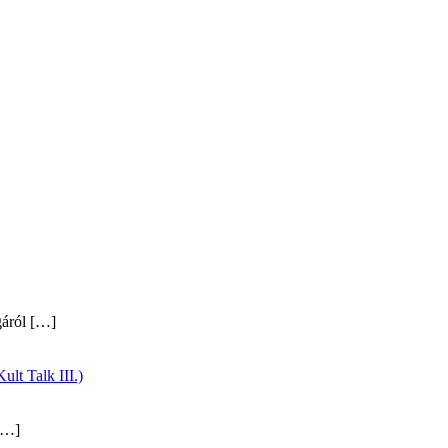
gáról
[…]
ult Talk III.)
…]