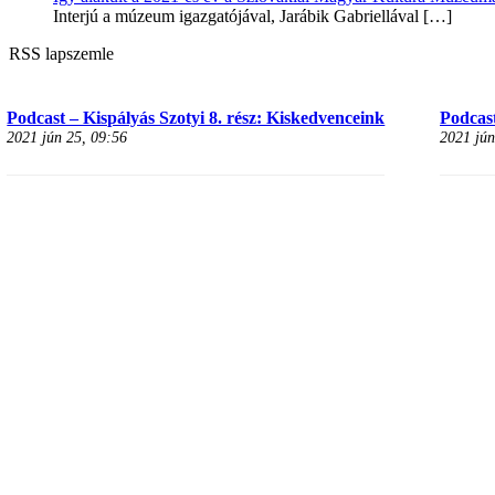
Interjú a múzeum igazgatójával, Jarábik Gabriellával
[…]
RSS lapszemle
Podcast – Kispályás Szotyi 8. rész: Kiskedvenceink
Podcast
2021 jún 25, 09:56
2021 jún