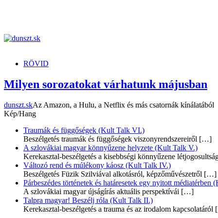
dunszt.sk
kultmag
RÖVID
Milyen sorozatokat várhatunk májusban
dunszt.sk
Az Amazon, a Hulu, a Netflix és más csatornák kínálatából
Kép/Hang
Traumák és függőségek (Kult Talk VI.)
Beszélgetés traumák és függőségek viszonyrendszereiről
[…]
A szlovákiai magyar könnyűzene helyzete (Kult Talk V.)
Kerekasztal-beszélgetés a kisebbségi könnyűzene létjogosultsá
Változó rend és múlékony káosz (Kult Talk IV.)
Beszélgetés Füzik Szilviával alkotásról, képzőművészetről
[…]
Párbeszédes történetek és határesetek egy nyitott médiatérben (K
A szlovákiai magyar újságírás aktuális perspektívái
[…]
Talpra magyar! Beszélj róla (Kult Talk II.)
Kerekasztal-beszélgetés a trauma és az irodalom kapcsolatáról
[