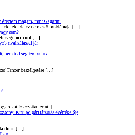
úgy éreztem magam, mint Gagarin”
snek neki, de ez nem az ő problémája
[…]
 vagy sem?
ebbségi médiáról
[…]
b rivalizálással jár
, nem tud segíteni rajtuk
zef Tancer beszélgetése
[…]
m!
gyarokat fokozottan érinti
[…]
onyi Kifli polgári társulás évértékelője
alkodóról
[…]
ában