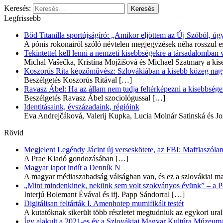
Keresés:
Legfrissebb
Bőd Titanilla sportújságíró: „Amikor eljöttem az Új Szóból, 
A pónis rokonairól szóló névtelen megjegyzések néha rosszul e
Tekintettel kell lenni a nemzeti kisebbségekre a társadalomban
Michal Vašečka, Kristína Mojžišová és Michael Szatmary a kis
Koszorús Rita képzőművész: Szlovákiában a kisebb közeg nagyo
Beszélgetés Koszorús Ritával
[…]
Ravasz Ábel: Ha az állam nem tudja feltérképezni a kisebbségeit
Beszélgetés Ravasz Ábel szociológussal
[…]
Identitásaink, évszázadaink, régióink
Eva Andrejčáková, Valerij Kupka, Lucia Molnár Satinská és Jo
Rövid
Megjelent Legéndy Jácint új verseskötete, az FBI: Maffiaszóla
A Prae Kiadó gondozásában
[…]
Magyar lapot indít a Denník N
A magyar médiaszabadság válságban van, és ez a szlovákiai ma
„Mint mindenkinek, nekünk sem volt szokványos évünk” – a Pozs
Interjú Bolemant Évával és ifj. Papp Sándorral
[…]
Digitálisan feltárták I. Amenhotep mumifikált testét
A kutatóknak sikerült több részletet megtudniuk az egykori ur
Így alakult a 2021-es év a Szlovákiai Magyar Kultúra Múzeum