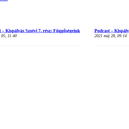
 – Kispályás Szotyi 7. rész: Függőségeink
Podcast – Kispályá
 05, 11:40
2021 máj 28, 09:14