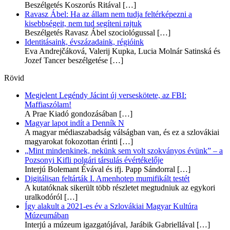
Beszélgetés Koszorús Ritával
[…]
Ravasz Ábel: Ha az állam nem tudja feltérképezni a
kisebbségeit, nem tud segíteni rajtuk
Beszélgetés Ravasz Ábel szociológussal
[…]
Identitásaink, évszázadaink, régióink
Eva Andrejčáková, Valerij Kupka, Lucia Molnár Satinská és
Jozef Tancer beszélgetése
[…]
Rövid
Megjelent Legéndy Jácint új verseskötete, az FBI:
Maffiaszólam!
A Prae Kiadó gondozásában
[…]
Magyar lapot indít a Denník N
A magyar médiaszabadság válságban van, és ez a szlovákiai
magyarokat fokozottan érinti
[…]
„Mint mindenkinek, nekünk sem volt szokványos évünk” – a
Pozsonyi Kifli polgári társulás évértékelője
Interjú Bolemant Évával és ifj. Papp Sándorral
[…]
Digitálisan feltárták I. Amenhotep mumifikált testét
A kutatóknak sikerült több részletet megtudniuk az egykori
uralkodóról
[…]
Így alakult a 2021-es év a Szlovákiai Magyar Kultúra
Múzeumában
Interjú a múzeum igazgatójával, Jarábik Gabriellával
[…]