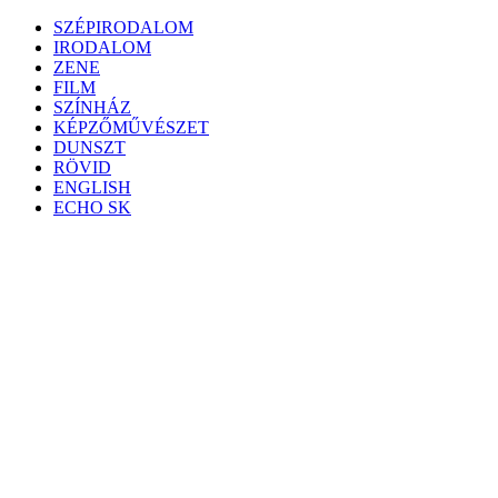
Skip
SZÉPIRODALOM
to
IRODALOM
content
ZENE
FILM
SZÍNHÁZ
KÉPZŐMŰVÉSZET
DUNSZT
RÖVID
ENGLISH
ECHO SK