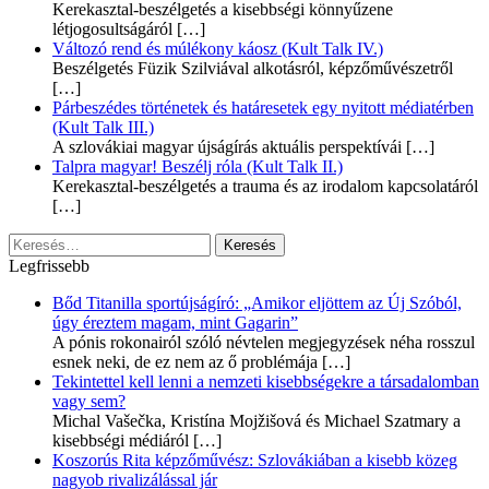
Kerekasztal-beszélgetés a kisebbségi könnyűzene
létjogosultságáról
[…]
Változó rend és múlékony káosz (Kult Talk IV.)
Beszélgetés Füzik Szilviával alkotásról, képzőművészetről
[…]
Párbeszédes történetek és határesetek egy nyitott médiatérben
(Kult Talk III.)
A szlovákiai magyar újságírás aktuális perspektívái
[…]
Talpra magyar! Beszélj róla (Kult Talk II.)
Kerekasztal-beszélgetés a trauma és az irodalom kapcsolatáról
[…]
Keresés:
Legfrissebb
Bőd Titanilla sportújságíró: „Amikor eljöttem az Új Szóból,
úgy éreztem magam, mint Gagarin”
A pónis rokonairól szóló névtelen megjegyzések néha rosszul
esnek neki, de ez nem az ő problémája
[…]
Tekintettel kell lenni a nemzeti kisebbségekre a társadalomban
vagy sem?
Michal Vašečka, Kristína Mojžišová és Michael Szatmary a
kisebbségi médiáról
[…]
Koszorús Rita képzőművész: Szlovákiában a kisebb közeg
nagyob rivalizálással jár