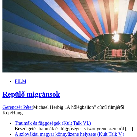
FILM
Repülő migránsok
Gerencsér Péter
Michael Herbig „A hőlégballon” című filmjéről
Kép/Hang
Traumák és függőségek (Kult Talk VI.)
Beszélgetés traumák és függőségek viszonyrendszereiről
[…]
A szlovákiai magyar könnyűzene helyzete (Kult Talk V.)