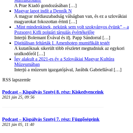
Maffiaszólam!
A Prae Kiadó gondozásában
[…]
Magyar lapot indít a Denník N
A magyar médiaszabadság válságban van, és ez a szlovákiai
magyarokat fokozottan érinti
[…]
„Mint mindenkinek, nekünk sem volt szokványos évünk” – a
Pozsonyi Kifli polgári társulás évértékelője
Interjú Bolemant Évával és ifj. Papp Sándorral
[…]
Digitálisan feltárták I. Amenhotep mumifikált testét
A kutatóknak sikerült több részletet megtudniuk az egykori
uralkodóról
[…]
Így alakult a 2021-es év a Szlovákiai Magyar Kultúra
Múzeumában
Interjú a múzeum igazgatójával, Jarábik Gabriellával
[…]
RSS lapszemle
Podcast – Kispályás Szotyi 8. rész: Kiskedvenceink
2021 jún 25, 09:56
Podcast – Kispályás Szotyi 7. rész: Függőségeink
2021 jún 05, 11:40