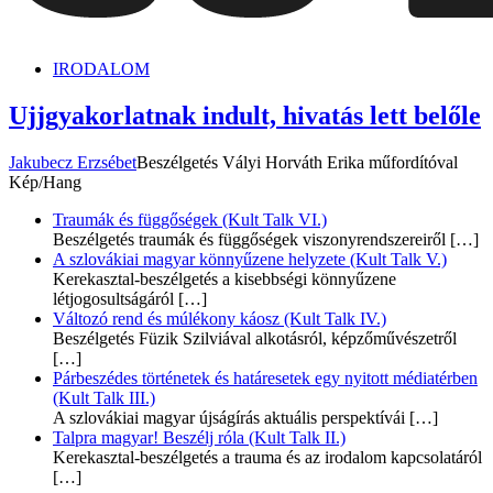
dunszt.sk
kultmag
IRODALOM
Ujjgyakorlatnak indult, hivatás lett belőle
Jakubecz Erzsébet
Beszélgetés Vályi Horváth Erika műfordítóval
Kép/Hang
Traumák és függőségek (Kult Talk VI.)
Beszélgetés traumák és függőségek viszonyrendszereiről
[…]
A szlovákiai magyar könnyűzene helyzete (Kult Talk V.)
Kerekasztal-beszélgetés a kisebbségi könnyűzene
létjogosultságáról
[…]
Változó rend és múlékony káosz (Kult Talk IV.)
Beszélgetés Füzik Szilviával alkotásról, képzőművészetről
[…]
Párbeszédes történetek és határesetek egy nyitott médiatérben
(Kult Talk III.)
A szlovákiai magyar újságírás aktuális perspektívái
[…]
Talpra magyar! Beszélj róla (Kult Talk II.)
Kerekasztal-beszélgetés a trauma és az irodalom kapcsolatáról
[…]