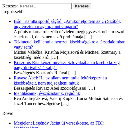
Keresés:
Legfrissebb
Bőd Titanilla sportújságíró: „Amikor eljöttem az Új Szóból,
úgy éreztem magam, mint Gagarin”
A pónis rokonairól szóló névtelen megjegyzések néha rosszul
esnek neki, de ez nem az ő problémája
[…]
Tekintettel kell lenni a nemzeti kisebbségekre a társadalomban
vagy sem?
Michal Vašečka, Kristína Mojžišová és Michael Szatmary a
kisebbségi médiáról
[…]
Koszorús Rita képzőművész: Szlovákiában a kisebb közeg
nagyob rivalizálással jár
Beszélgetés Koszorús Ritával
[…]
Ravasz Ábel: Ha az állam nem tudja feltérképezni a
kisebbségeit, nem tud segíteni rajtuk
Beszélgetés Ravasz Ábel szociológussal
[…]
Identitásaink, évszázadaink, régióink
Eva Andrejčáková, Valerij Kupka, Lucia Molnár Satinská és
Jozef Tancer beszélgetése
[…]
Rövid
Megjelent Legéndy Jácint új verseskötete, az FBI: