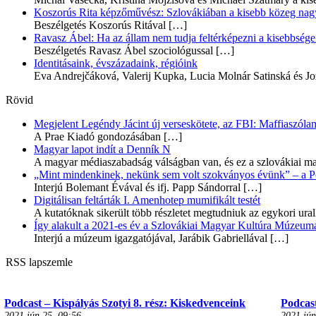
Koszorús Rita képzőművész: Szlovákiában a kisebb közeg nagyo
Beszélgetés Koszorús Ritával
[…]
Ravasz Ábel: Ha az állam nem tudja feltérképezni a kisebbségeit
Beszélgetés Ravasz Ábel szociológussal
[…]
Identitásaink, évszázadaink, régióink
Eva Andrejčáková, Valerij Kupka, Lucia Molnár Satinská és Jo
Rövid
Megjelent Legéndy Jácint új verseskötete, az FBI: Maffiaszóla
A Prae Kiadó gondozásában
[…]
Magyar lapot indít a Denník N
A magyar médiaszabadság válságban van, és ez a szlovákiai ma
„Mint mindenkinek, nekünk sem volt szokványos évünk” – a Pozs
Interjú Bolemant Évával és ifj. Papp Sándorral
[…]
Digitálisan feltárták I. Amenhotep mumifikált testét
A kutatóknak sikerült több részletet megtudniuk az egykori ur
Így alakult a 2021-es év a Szlovákiai Magyar Kultúra Múzeum
Interjú a múzeum igazgatójával, Jarábik Gabriellával
[…]
RSS lapszemle
Podcast – Kispályás Szotyi 8. rész: Kiskedvenceink
Podcast
2021 jún 25, 09:56
2021 jún