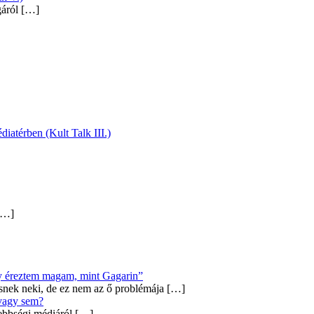
gáról
[…]
diatérben (Kult Talk III.)
…]
úgy éreztem magam, mint Gagarin”
snek neki, de ez nem az ő problémája
[…]
 vagy sem?
ebbségi médiáról
[…]