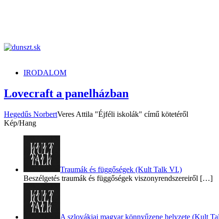
dunszt.sk
kultmag
IRODALOM
Lovecraft a panelházban
Hegedűs Norbert
Veres Attila "Éjféli iskolák" című kötetéről
Kép/Hang
Traumák és függőségek (Kult Talk VI.)
Beszélgetés traumák és függőségek viszonyrendszereiről
[…]
A szlovákiai magyar könnyűzene helyzete (Kult Tal