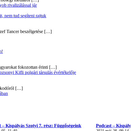
b rivalizálással jár
, nem tud segíteni rajtuk
zef Tancer beszélgetése
[…]
m!
gyarokat fokozottan érinti
[…]
onyi Kifli polgári társulás évértékelője
alkodóról
[…]
ában
 – Kispályás Szotyi 7. rész: Függőségeink
Podcast – Kispályá
 05, 11:40
2021 máj 28, 09:14