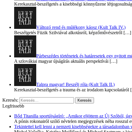
Kerekasztal-beszélgetés a kisebbségi könnyűzene létjogosultsá
Változó rend és múlékony káosz (Kult Talk IV.)
Beszélgetés Füzik Szilviával alkotásról, képzőművészetről
[…]
Párbeszédes történetek és határesetek egy nyitott mé
A szlovákiai magyar újságírás aktuális perspektívái
[…]
Talpra magyar! Beszélj róla (Kult Talk II.)
Kerekasztal-beszélgetés a trauma és az irodalom kapcsolatáról
[
Keresés:
Legfrissebb
Bőd Titanilla sportújságíró: „Amikor eljöttem az Új Szóból, 
A pónis rokonairól szóló névtelen megjegyzések néha rosszul e
Tekintettel kell lenni a nemzeti kisebbségekre a társadalomban
Michal Vašečka, Kristína Mojžišová és Michael Szatmary a kis