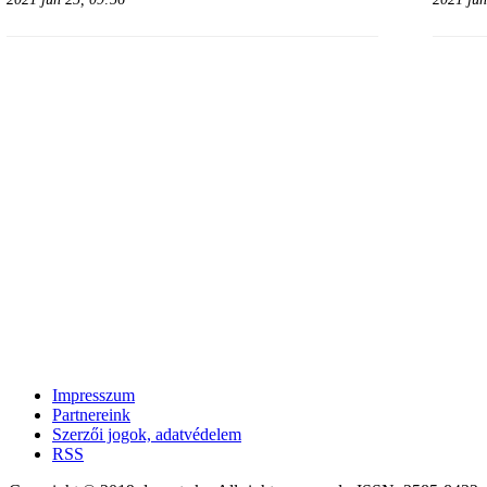
Impresszum
Partnereink
Szerzői jogok, adatvédelem
RSS