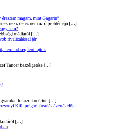
úgy éreztem magam, mint Gagarin”
snek neki, de ez nem az ő problémája
[…]
 vagy sem?
ebbségi médiáról
[…]
b rivalizálással jár
, nem tud segíteni rajtuk
zef Tancer beszélgetése
[…]
m!
gyarokat fokozottan érinti
[…]
onyi Kifli polgári társulás évértékelője
alkodóról
[…]
ában