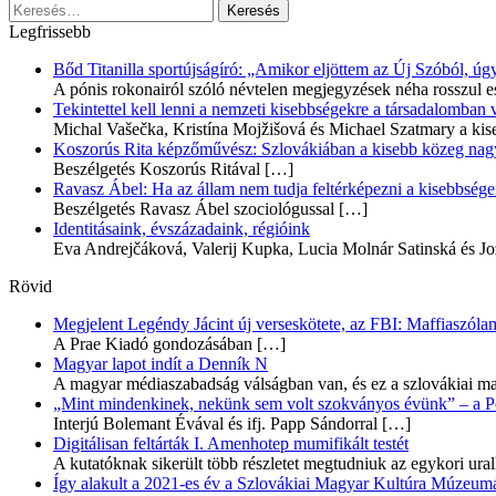
Keresés:
Legfrissebb
Bőd Titanilla sportújságíró: „Amikor eljöttem az Új Szóból, 
A pónis rokonairól szóló névtelen megjegyzések néha rosszul e
Tekintettel kell lenni a nemzeti kisebbségekre a társadalomban
Michal Vašečka, Kristína Mojžišová és Michael Szatmary a kis
Koszorús Rita képzőművész: Szlovákiában a kisebb közeg nagyo
Beszélgetés Koszorús Ritával
[…]
Ravasz Ábel: Ha az állam nem tudja feltérképezni a kisebbségeit
Beszélgetés Ravasz Ábel szociológussal
[…]
Identitásaink, évszázadaink, régióink
Eva Andrejčáková, Valerij Kupka, Lucia Molnár Satinská és Jo
Rövid
Megjelent Legéndy Jácint új verseskötete, az FBI: Maffiaszóla
A Prae Kiadó gondozásában
[…]
Magyar lapot indít a Denník N
A magyar médiaszabadság válságban van, és ez a szlovákiai ma
„Mint mindenkinek, nekünk sem volt szokványos évünk” – a Pozs
Interjú Bolemant Évával és ifj. Papp Sándorral
[…]
Digitálisan feltárták I. Amenhotep mumifikált testét
A kutatóknak sikerült több részletet megtudniuk az egykori ur
Így alakult a 2021-es év a Szlovákiai Magyar Kultúra Múzeum