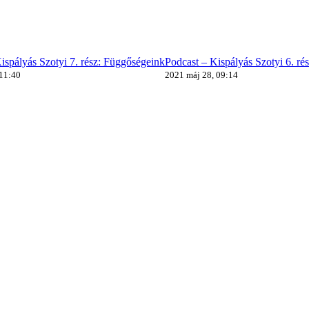
ispályás Szotyi 7. rész: Függőségeink
Podcast – Kispályás Szotyi 6. ré
 11:40
2021 máj 28, 09:14