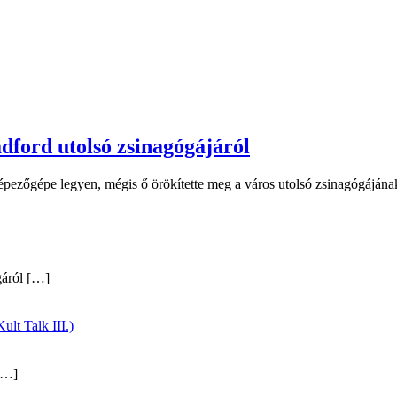
dford utolsó zsinagógájáról
ezőgépe legyen, mégis ő örökítette meg a város utolsó zsinagógájának
gáról
[…]
ult Talk III.)
…]