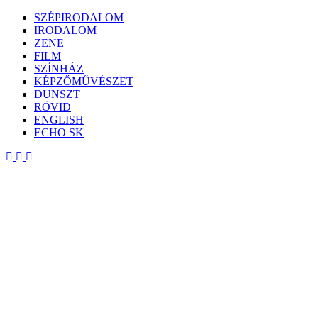
Skip
SZÉPIRODALOM
to
IRODALOM
content
ZENE
FILM
SZÍNHÁZ
KÉPZŐMŰVÉSZET
DUNSZT
RÖVID
ENGLISH
ECHO SK