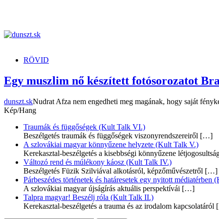
dunszt.sk
kultmag
RÖVID
Egy muszlim nő készített fotósorozatot Bra
dunszt.sk
Nudrat Afza nem engedheti meg magának, hogy saját fénykép
Kép/Hang
Traumák és függőségek (Kult Talk VI.)
Beszélgetés traumák és függőségek viszonyrendszereiről
[…]
A szlovákiai magyar könnyűzene helyzete (Kult Talk V.)
Kerekasztal-beszélgetés a kisebbségi könnyűzene létjogosultsá
Változó rend és múlékony káosz (Kult Talk IV.)
Beszélgetés Füzik Szilviával alkotásról, képzőművészetről
[…]
Párbeszédes történetek és határesetek egy nyitott médiatérben (K
A szlovákiai magyar újságírás aktuális perspektívái
[…]
Talpra magyar! Beszélj róla (Kult Talk II.)
Kerekasztal-beszélgetés a trauma és az irodalom kapcsolatáról
[