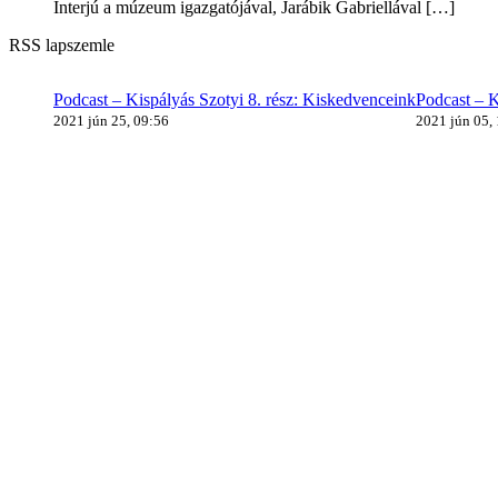
Interjú a múzeum igazgatójával, Jarábik Gabriellával
[…]
RSS lapszemle
Podcast – Kispályás Szotyi 8. rész: Kiskedvenceink
Podcast – K
2021 jún 25, 09:56
2021 jún 05,