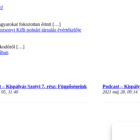
m!
gyarokat fokozottan érinti
[…]
onyi Kifli polgári társulás évértékelője
alkodóról
[…]
ában
 – Kispályás Szotyi 7. rész: Függőségeink
Podcast – Kispályá
 05, 11:40
2021 máj 28, 09:14