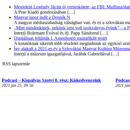
Megjelent Legéndy Jácint új verseskötete, az FBI: Maffiaszóla
A Prae Kiadó gondozásában
[…]
Magyar lapot indít a Denník N
A magyar médiaszabadság válságban van, és ez a szlovákiai ma
„Mint mindenkinek, nekünk sem volt szokványos évünk” – a Pozs
Interjú Bolemant Évával és ifj. Papp Sándorral
[…]
Digitálisan feltárták I. Amenhotep mumifikált testét
A kutatóknak sikerült több részletet megtudniuk az egykori ur
Így alakult a 2021-es év a Szlovákiai Magyar Kultúra Múzeum
Interjú a múzeum igazgatójával, Jarábik Gabriellával
[…]
RSS lapszemle
Podcast – Kispályás Szotyi 8. rész: Kiskedvenceink
Podcast
2021 jún 25, 09:56
2021 jún