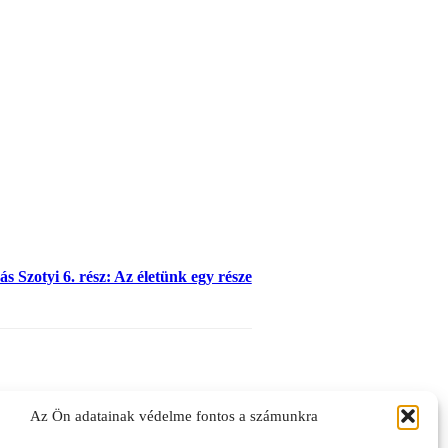
s Szotyi 6. rész: Az életünk egy része
Az Ön adatainak védelme fontos a számunkra