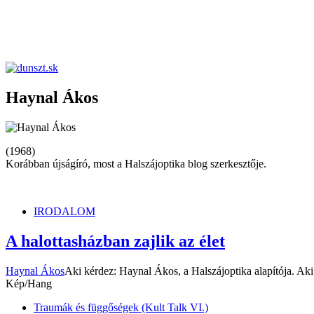
dunszt.sk
kultmag
Haynal Ákos
(1968)
Korábban újságíró, most a Halszájoptika blog szerkesztője.
IRODALOM
A halottasházban zajlik az élet
Haynal Ákos
Aki kérdez: Haynal Ákos, a Halszájoptika alapítója. Aki
Kép/Hang
Traumák és függőségek (Kult Talk VI.)