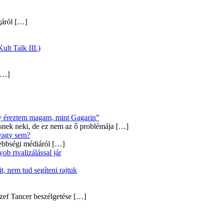
gáról
[…]
ult Talk III.)
…]
úgy éreztem magam, mint Gagarin”
snek neki, de ez nem az ő problémája
[…]
 vagy sem?
ebbségi médiáról
[…]
b rivalizálással jár
, nem tud segíteni rajtuk
zef Tancer beszélgetése
[…]