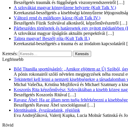
Beszélgetés traumák és függőségek viszonyrendszereiről
[…]
A szlovákiai magyar könnyűzene helyzete (Kult Talk V.)
Kerekasztal-beszélgetés a kisebbségi könnyűzene létjogosultsá
Változó rend és múlékony káosz (Kult Talk IV.)
Beszélgetés Füzik Szilviával alkotásról, képzőművészetről
[…]
Párbeszédes történetek és határesetek egy nyitott médiatérben (K
A szlovákiai magyar újságírás aktuális perspektívái
[…]
Talpra magyar! Beszélj róla (Kult Talk II.)
Kerekasztal-beszélgetés a trauma és az irodalom kapcsolatáról
[
Keresés:
Legfrissebb
Bőd Titanilla sportújságíró: „Amikor eljöttem az Új Szóból, 
A pónis rokonairól szóló névtelen megjegyzések néha rosszul e
Tekintettel kell lenni a nemzeti kisebbségekre a társadalomban
Michal Vašečka, Kristína Mojžišová és Michael Szatmary a kis
Koszorús Rita képzőművész: Szlovákiában a kisebb közeg nagyo
Beszélgetés Koszorús Ritával
[…]
Ravasz Ábel: Ha az állam nem tudja feltérképezni a kisebbségeit
Beszélgetés Ravasz Ábel szociológussal
[…]
Identitásaink, évszázadaink, régióink
Eva Andrejčáková, Valerij Kupka, Lucia Molnár Satinská és Jo
Rövid