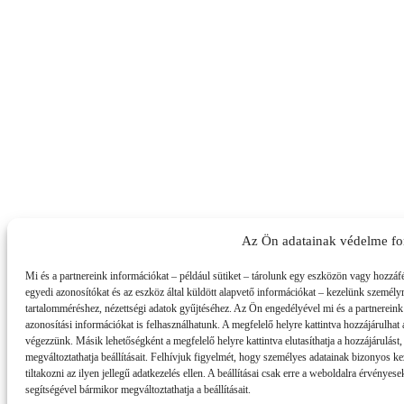
Az Ön adatainak védelme fo
Mi és a partnereink információkat – például sütiket – tárolunk egy eszközön vagy hozzáf
egyedi azonosítókat és az eszköz által küldött alapvető információkat – kezelünk személyre
tartalomméréshez, nézettségi adatok gyűjtéséhez. Az Ön engedélyével mi és a partnereink
azonosítási információkat is felhasználhatunk. A megfelelő helyre kattintva hozzájárulhat a
végezzünk. Másik lehetőségként a megfelelő helyre kattintva elutasíthatja a hozzájárulást
megváltoztathatja beállításait. Felhívjuk figyelmét, hogy személyes adatainak bizonyos ke
tiltakozni az ilyen jellegű adatkezelés ellen. A beállításai csak erre a weboldalra érvény
segítségével bármikor megváltoztathatja a beállításait.