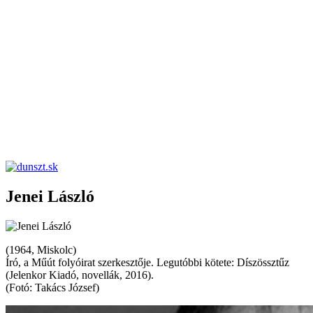
dunszt.sk
kultmag
Jenei László
(1964, Miskolc)
Író, a Műút folyóirat szerkesztője. Legutóbbi kötete: Díszössztűz
(Jelenkor Kiadó, novellák, 2016).
(Fotó: Takács József)