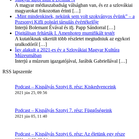
A magyar médiaszabadság válságban van, és ez a szlovákiai
magyarokat fokozottan érinti
[…]
„Mint mindenkinek, nekünk sem volt szokványos évünk” – a
Pozsonyi Kifli polgári társulás évértékelője
Interjú Bolemant Évával és ifj. Papp Sándorral
[…]
Digitálisan feltárták I. Amenhotep mumifikált testét
A kutatóknak sikerült több részletet megtudniuk az egykori
uralkodóról
[…]
Így alakult a 2021-es év a Szlovákiai Magyar Kultúra
Múzeumában
Interjú a múzeum igazgatójával, Jarábik Gabriellával
[…]
RSS lapszemle
Podcast – Kispályás Szotyi 8. rész: Kiskedvenceink
2021 jún 25, 09:56
Podcast – Kispályás Szotyi 7. rész: Függőségeink
2021 jún 05, 11:40
Podcast – Kispályás Szotyi 6. rész: Az életünk egy része