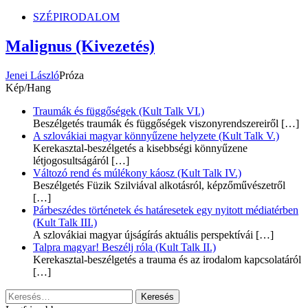
SZÉPIRODALOM
Malignus (Kivezetés)
Jenei László
Próza
Kép/Hang
Traumák és függőségek (Kult Talk VI.)
Beszélgetés traumák és függőségek viszonyrendszereiről
[…]
A szlovákiai magyar könnyűzene helyzete (Kult Talk V.)
Kerekasztal-beszélgetés a kisebbségi könnyűzene
létjogosultságáról
[…]
Változó rend és múlékony káosz (Kult Talk IV.)
Beszélgetés Füzik Szilviával alkotásról, képzőművészetről
[…]
Párbeszédes történetek és határesetek egy nyitott médiatérben
(Kult Talk III.)
A szlovákiai magyar újságírás aktuális perspektívái
[…]
Talpra magyar! Beszélj róla (Kult Talk II.)
Kerekasztal-beszélgetés a trauma és az irodalom kapcsolatáról
[…]
Keresés: