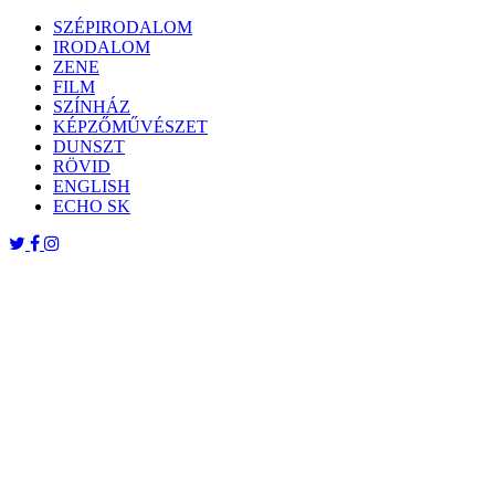
Skip
SZÉPIRODALOM
to
IRODALOM
content
ZENE
FILM
SZÍNHÁZ
KÉPZŐMŰVÉSZET
DUNSZT
RÖVID
ENGLISH
ECHO SK