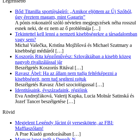
Legfrissebb
Bőd Titanilla sportújságíró: „Amikor eljöttem az Új Szóból,
úgy éreztem magam, mint Gagarin”
A pónis rokonairól szóló névtelen megjegyzések néha rosszul
esnek neki, de ez nem az ő problémája
[…]
Tekintettel kell lenni a nemzeti kisebbségekre a társadalomban
vagy sem?
Michal Vašečka, Kristína Mojžišová és Michael Szatmary a
kisebbségi médiáról
[…]
Koszorús Rita képzőművész: Szlovákiában a kisebb közeg
nagyob rivalizálással jár
Beszélgetés Koszorús Ritával
[…]
Ravasz Ábel: Ha az állam nem tudja feltérképezni a
kisebbségeit, nem tud segíteni rajtuk
Beszélgetés Ravasz Ábel szociológussal
[…]
Identitásaink, évszázadaink, régióink
Eva Andrejčáková, Valerij Kupka, Lucia Molnár Satinská és
Jozef Tancer beszélgetése
[…]
Rövid
Megjelent Legéndy Jácint új verseskötete, az FBI:
Maffiaszólam!
A Prae Kiadó gondozásában
[…]
Magyar lapot indít a Denník N