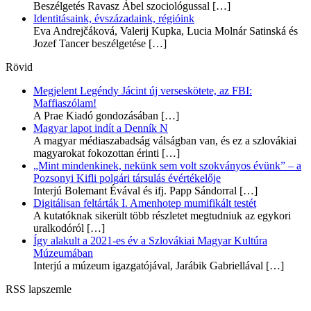
Beszélgetés Ravasz Ábel szociológussal
[…]
Identitásaink, évszázadaink, régióink
Eva Andrejčáková, Valerij Kupka, Lucia Molnár Satinská és
Jozef Tancer beszélgetése
[…]
Rövid
Megjelent Legéndy Jácint új verseskötete, az FBI:
Maffiaszólam!
A Prae Kiadó gondozásában
[…]
Magyar lapot indít a Denník N
A magyar médiaszabadság válságban van, és ez a szlovákiai
magyarokat fokozottan érinti
[…]
„Mint mindenkinek, nekünk sem volt szokványos évünk” – a
Pozsonyi Kifli polgári társulás évértékelője
Interjú Bolemant Évával és ifj. Papp Sándorral
[…]
Digitálisan feltárták I. Amenhotep mumifikált testét
A kutatóknak sikerült több részletet megtudniuk az egykori
uralkodóról
[…]
Így alakult a 2021-es év a Szlovákiai Magyar Kultúra
Múzeumában
Interjú a múzeum igazgatójával, Jarábik Gabriellával
[…]
RSS lapszemle