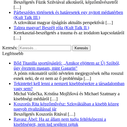
Beszélgetés Füzik Szilviával alkotásról, képzőművészetről
[…]
Párbeszédes történetek és határesetek egy nyitott médiatérben
(Kult Talk III.)
A szlovákiai magyar újságírás aktuális perspektívái
[…]
Talpra magyar! Beszélj róla (Kult Talk II.)
Kerekasztal-beszélgetés a trauma és az irodalom kapcsolatáról
[…]
Keresés:
Legfrissebb
Bőd Titanilla sportújságíró: „Amikor eljöttem az Új Szóból,
úgy éreztem magam, mint Gagarin”
A pónis rokonairól szóló névtelen megjegyzések néha rosszul
esnek neki, de ez nem az ő problémája
[…]
Tekintettel kell lenni a nemzeti kisebbségekre a társadalomban
vagy sem?
Michal Vašečka, Kristína Mojžišová és Michael Szatmary a
kisebbségi médiáról
[…]
Koszorús Rita képzőművész: Szlovákiában a kisebb közeg
nagyob rivalizálással jár
Beszélgetés Koszorús Ritával
[…]
Ravasz Ábel: Ha az állam nem tudja feltérképezni a
kisebbségeit, nem tud segíteni rajtuk