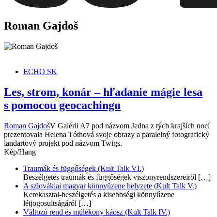
dunszt.sk
kultmag
Roman Gajdoš
ECHO SK
Les, strom, konár – hľadanie mágie lesa
s pomocou geocachingu
Roman Gajdoš
V Galérii A7 pod názvom Jedna z tých krajších nocí
prezentovala Helena Tóthová svoje obrazy a paralelný fotografický
landartový projekt pod názvom Twigs.
Kép/Hang
Traumák és függőségek (Kult Talk VI.)
Beszélgetés traumák és függőségek viszonyrendszereiről
[…]
A szlovákiai magyar könnyűzene helyzete (Kult Talk V.)
Kerekasztal-beszélgetés a kisebbségi könnyűzene
létjogosultságáról
[…]
Változó rend és múlékony káosz (Kult Talk IV.)